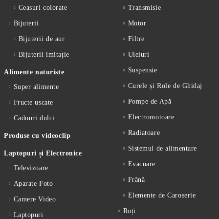
Ceasuri colorate
Transmisie
Bijuterii
Motor
Bijuterii de aur
Filtre
Bijuterii imitație
Uleiuri
Suspensie
Alimente naturiste
Curele și Role de Ghidaj
Super alimente
Pompe de Apă
Fructe uscate
Electromotoare
Cadouri dulci
Radiatoare
Produse cu videoclip
Sistemul de alimentare
Laptopuri și Electronice
Evacuare
Televizoare
Frână
Aparate Foto
Elemente de Caroserie
Camere Video
Roți
Laptopuri