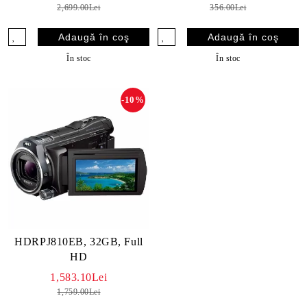
2,699.00Lei
356.00Lei
În stoc
În stoc
-10%
HDRPJ810EB, 32GB, Full
HD
1,583.10Lei
1,759.00Lei