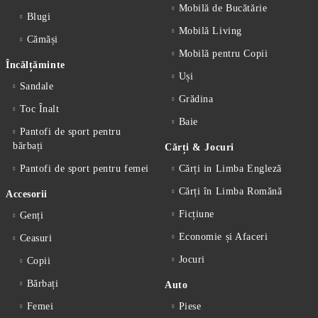
Mobilă de Bucătărie
Blugi
Mobilă Living
Cămăși
Mobilă pentru Copii
Încălțăminte
Uși
Sandale
Grădina
Toc Înalt
Baie
Pantofi de sport pentru
bărbați
Cărți & Jocuri
Pantofi de sport pentru femei
Cărți in Limba Engleză
Cărți în Limba Romănă
Accesorii
Ficțiune
Genți
Economie și Afaceri
Ceasuri
Jocuri
Copii
Bărbați
Auto
Femei
Piese