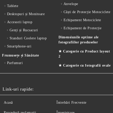
Anvelope
Tablete
Căști de Protecție Motociclete
Desktopuri și Monitoare
Echipament Motociclete
Accesorii laptop
Echipament de Protecție
Genți și Rucsacuri
Dimensiunile optime ale
Standuri Coolere laptop
fotografiilor produselor
Smartphone-uri
★ Categorie cu Product layout
Frumusețe și Sănătate
2
Parfumuri
★ Categorie cu fotografii ovale
Link-uri rapide:
Acasă
Întrebări Frecvente
Procedură reclamaţii
Înregistrare