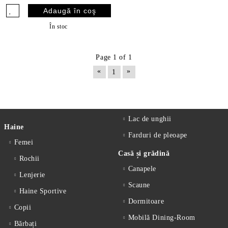
În stoc
Page 1 of 1
«
»
1
Lac de unghii
Haine
Farduri de pleoape
Femei
Casă și grădină
Rochii
Canapele
Lenjerie
Scaune
Haine Sportive
Dormitoare
Copii
Mobilă Dining-Room
Bărbați