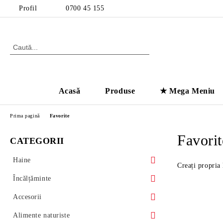
Profil
0700 45 155
Acasă
Produse
★ Mega Meniu
Prima pagină
Favorite
Favorit
CATEGORII
Haine
Creați propria 
Femei
Încălțăminte
Rochii
Copii
Sandale
Accesorii
Casual
Bărbați
Toc Înalt
Lenjerie
Genți
Alimente naturiste