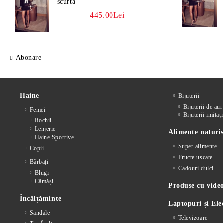
scurta
445.00Lei
Abonare
Haine
Bijuterii
Bijuterii de aur
Femei
Bijuterii imitați
Rochii
Lenjerie
Alimente naturis
Haine Sportive
Super alimente
Copii
Fructe uscate
Bărbați
Cadouri dulci
Blugi
Cămăși
Produse cu video
Încălțăminte
Laptopuri și Ele
Sandale
Televizoare