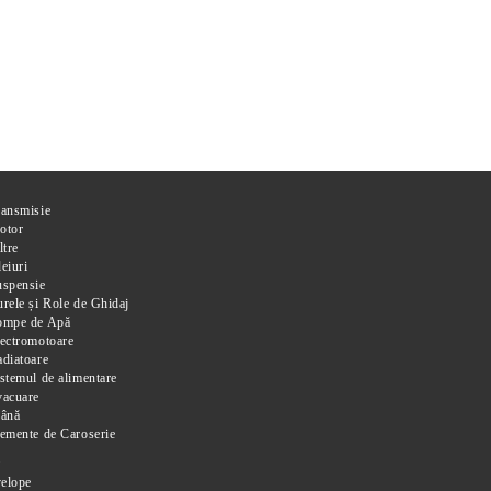
ransmisie
otor
ltre
eiuri
uspensie
rele și Role de Ghidaj
ompe de Apă
ectromotoare
diatoare
stemul de alimentare
vacuare
rână
emente de Caroserie
i
elope