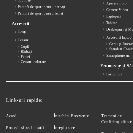
Toc Înalt
Aparate Foto
Pantofi de sport pentru bărbați
Camere Video
Pantofi de sport pentru femei
Laptopuri
Tablete
Accesorii
Desktopuri și Mo
Genți
Accesorii laptop
Ceasuri
Genți și Rucsa
Copii
Standuri Coole
Bărbați
Smartphone-uri
Femei
Ceasuri colorate
Frumusețe și Să
Parfumuri
Link-uri rapide:
Acasă
Întrebări Frecvente
Termeni de
Confidențialitate
Procedură reclamaţii
Înregistrare