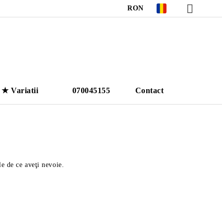
RON
★ Variatii
070045155
Contact
le de ce aveţi nevoie.