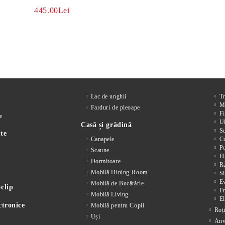
445.00Lei
Lac de unghii
T
M
Farduri de pleoape
Fi
e
Ul
Casă și grădină
S
te
Canapele
Cu
P
Scaune
El
Dormitoare
Ra
Mobilă Dining-Room
Si
E
Mobilă de Bucătărie
clip
F
Mobilă Living
El
ctronice
Mobilă pentru Copii
Roț
Uși
Anv