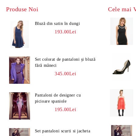
Grădina
Curele și Role de Ghidaj
Produse Noi
Cele mai 
Baie
Pompe de Apă
Bluză din satin în dungi
Electromotoare
193.00Lei
Radiatoare
Sistemul de alimentare
Evacuare
Set colorat de pantaloni și bluză
fără mâneci
Frână
345.00Lei
Elemente de Caroserie
Pantaloni de designer cu
picioare spaniole
195.00Lei
Set pantaloni scurti si jacheta