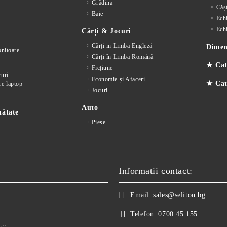
Grădina
Cășt
Baie
Ech
Ech
Cărți & Jocuri
Cărți in Limba Engleză
Dimens
nitoare
Cărți în Limba Romănă
★ Cat
Ficțiune
curi
Economie și Afaceri
★ Cate
re laptop
Jocuri
Auto
nătate
Piese
Informatii contact:
Email:
sales@seliton.bg
Telefon:
0700 45 155