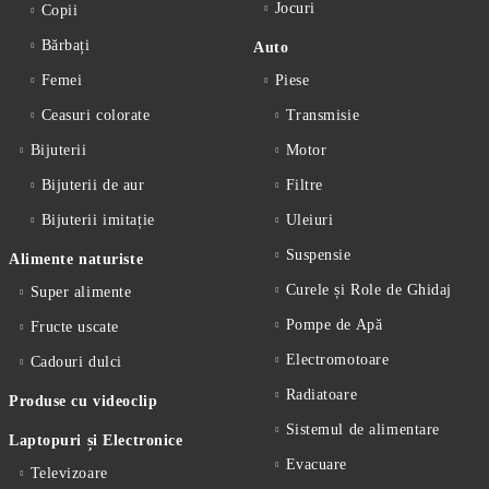
Jocuri
Copii
Bărbați
Auto
Femei
Piese
Ceasuri colorate
Transmisie
Bijuterii
Motor
Bijuterii de aur
Filtre
Bijuterii imitație
Uleiuri
Suspensie
Alimente naturiste
Curele și Role de Ghidaj
Super alimente
Pompe de Apă
Fructe uscate
Electromotoare
Cadouri dulci
Radiatoare
Produse cu videoclip
Sistemul de alimentare
Laptopuri și Electronice
Evacuare
Televizoare