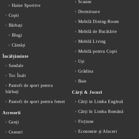
Scaune
Haine Sportive
Dormitoare
Copii
Mobilă Dining-Room
Bărbați
Mobilă de Bucătărie
Blugi
Mobilă Living
Cămăși
Mobilă pentru Copii
Încălțăminte
Uși
Sandale
Grădina
Toc Înalt
Baie
Pantofi de sport pentru
bărbați
Cărți & Jocuri
Pantofi de sport pentru femei
Cărți in Limba Engleză
Cărți în Limba Romănă
Accesorii
Ficțiune
Genți
Economie și Afaceri
Ceasuri