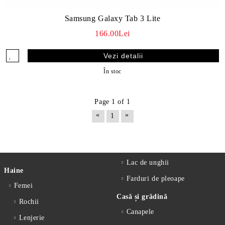
Samsung Galaxy Tab 3 Lite
166.00Lei
Vezi detalii
În stoc
Page 1 of 1
«
»
1
Lac de unghii
Haine
Farduri de pleoape
Femei
Casă și grădină
Rochii
Canapele
Lenjerie