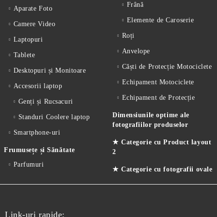
Frână
Aparate Foto
Elemente de Caroserie
Camere Video
Roți
Laptopuri
Anvelope
Tablete
Căști de Protecție Motociclete
Desktopuri și Monitoare
Echipament Motociclete
Accesorii laptop
Echipament de Protecție
Genți și Rucsacuri
Dimensiunile optime ale
Standuri Coolere laptop
fotografiilor produselor
Smartphone-uri
★ Categorie cu Product layout
Frumusețe și Sănătate
2
Parfumuri
★ Categorie cu fotografii ovale
Link-uri rapide: