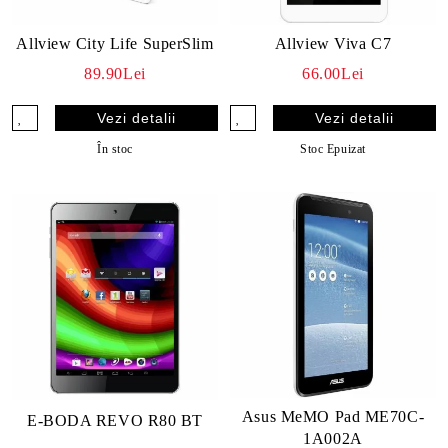
Allview City Life SuperSlim
Allview Viva C7
89.90Lei
66.00Lei
Vezi detalii
Vezi detalii
În stoc
Stoc Epuizat
Asus MeMO Pad ME70C-
E-BODA REVO R80 BT
1A002A