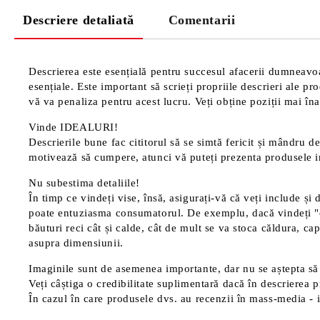
Descriere detaliată
Comentarii
Descrierea este esențială pentru succesul afacerii dumneavoas
esențiale. Este important să scrieți propriile descrieri ale p
vă va penaliza pentru acest lucru. Veți obține poziții mai înal
Vinde IDEALURI!
Descrierile bune fac cititorul să se simtă fericit și mândru de
motivează să cumpere, atunci vă puteți prezenta produsele in
Nu subestima detaliile!
În timp ce vindeți vise, însă, asigurați-vă că veți include și 
poate entuziasma consumatorul. De exemplu, dacă vindeți "cană
băuturi reci cât și calde, cât de mult se va stoca căldura, cap
asupra dimensiunii.
Imaginile sunt de asemenea importante, dar nu se aștepta să 
Veți câștiga o credibilitate suplimentară dacă în descrierea p
În cazul în care produsele dvs. au recenzii în mass-media - in