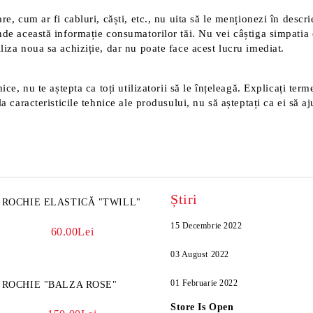
e, cum ar fi cabluri, căști, etc., nu uita să le menționezi în descri
nde această informație consumatorilor tăi. Nu vei câștiga simpatia 
liza noua sa achiziție, dar nu poate face acest lucru imediat.
ice, nu te aștepta ca toți utilizatorii să le înțeleagă. Explicați ter
a caracteristicile tehnice ale produsului, nu să așteptați ca ei să aj
Știri
ROCHIE ELASTICĂ "TWILL"
15 Decembrie 2022
60.00Lei
03 August 2022
01 Februarie 2022
ROCHIE "BALZA ROSE"
Store Is Open