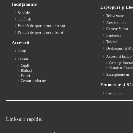
Încălțăminte
Laptopuri și Ele
Sandale
Televizoare
Toc Înalt
Aparate Foto
Pantofi de sport pentru bărbați
Camere Video
Pantofi de sport pentru femei
Laptopuri
Tablete
Accesorii
Desktopuri și Mo
Genți
Accesorii laptop
Ceasuri
Genți și Rucsa
Copii
Standuri Coole
Bărbați
Smartphone-uri
Femei
Ceasuri colorate
Frumusețe și Să
Parfumuri
Link-uri rapide: