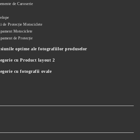
emente de Caroserie
i
elope
i de Protecție Motociclete
ipament Motociclete
ipament de Protecție
iunile optime ale fotografiilor produselor
egorie cu Product layout 2
gorie cu fotografii ovale