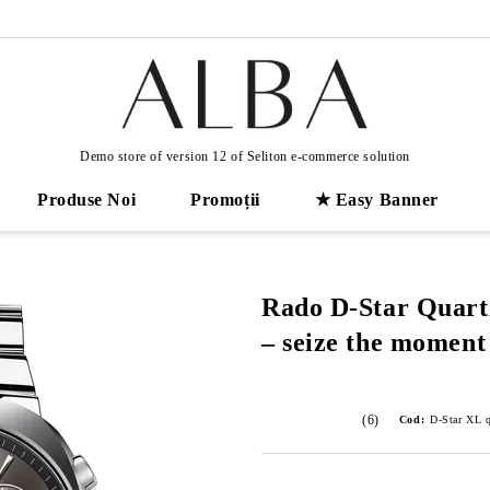
Demo store of version 12 of Seliton e-commerce solution
Produse Noi
Promoții
★ Easy Banner
Rado D-Star Quar
– seize the moment
(6)
Cod:
D-Star XL q