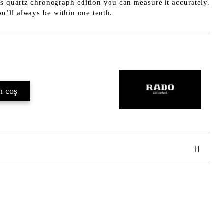
is quartz chronograph edition you can measure it accurately.
’ll always be within one tenth.
Îmi doresc
de confidentialitate
area comenzii.