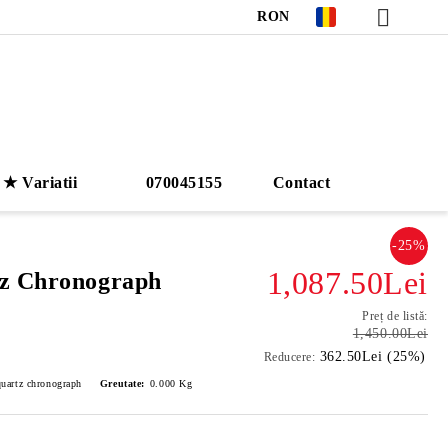
RON
★ Variatii
070045155
Contact
-25%
1,087.50Lei
tz Chronograph
Preț de listă:
1,450.00Lei
362.50Lei (25%)
Reducere:
uartz chronograph
Greutate:
0.000
Kg