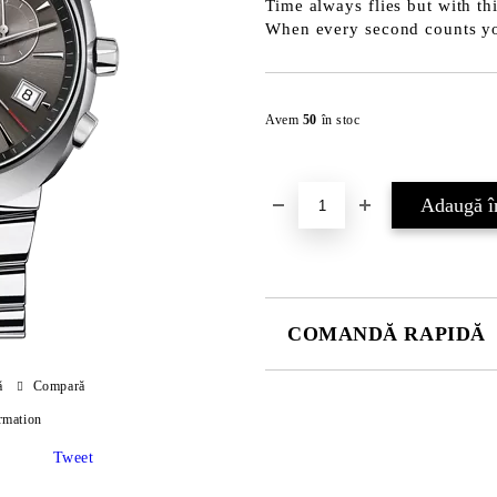
Time always flies but with th
When every second counts you
Avem
50
în stoc
COMANDĂ RAPIDĂ
JUST 2 CÂMPURI TO FILL IN
ă
Compară
rmation
Sunt de acord cu
Politica 
Tweet
Noi vă vom contacta pentru finaliz