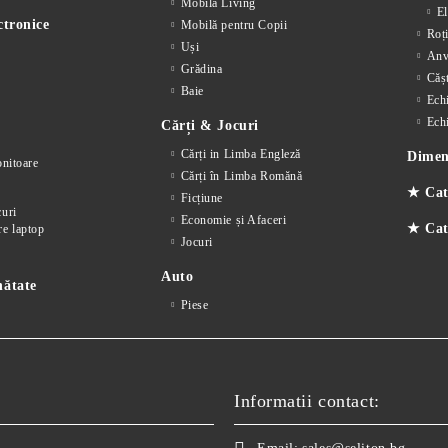
Mobilă Living
El
ctronice
Mobilă pentru Copii
Roț
Uși
Anv
Grădina
Cășt
Baie
Ech
Ech
Cărți & Jocuri
Cărți in Limba Engleză
Dimens
nitoare
Cărți în Limba Romănă
★ Cat
Ficțiune
curi
Economie și Afaceri
★ Cate
re laptop
Jocuri
Auto
nătate
Piese
Informatii contact: