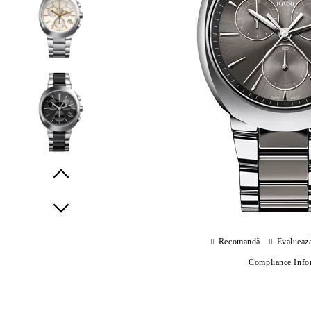
Prev
Next
Recomandă
Evalueaz
Compliance Info