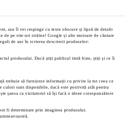
t, sau îl vei respinge cu texte obscure și lipsă de detalii
te de pe site-uri străine! Google și alte motoare de căutare
reguli de aur în scrierea descrierii produselor:
tul produsului. Dacă știți publicul tintă bine, știți și ce îi
nță trebuie să furnizeze informații cu privire la tot ceea ce
 culori sunt disponibile, dacă este potrivită atât pentru
rește șansa ca vizitatorul să își facă o ideee corespunzătore
pot fi determinate prin imaginea produsului.
 dumneavoastră.