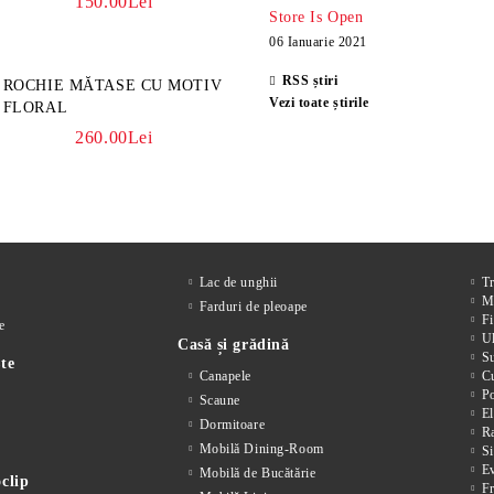
150.00Lei
Store Is Open
06 Ianuarie 2021
RSS știri
ROCHIE MĂTASE CU MOTIV
Vezi toate știrile
FLORAL
260.00Lei
Lac de unghii
T
M
Farduri de pleoape
Fi
e
Ul
Casă și grădină
S
te
Canapele
Cu
P
Scaune
El
Dormitoare
Ra
Mobilă Dining-Room
Si
E
Mobilă de Bucătărie
clip
F