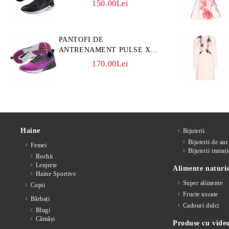
150.00Lei
PANTOFI DE
ANTRENAMENT PULSE XT
CORE
170.00Lei
Haine
Bijuterii
Bijuterii de aur
Femei
Bijuterii imitați
Rochii
Lenjerie
Alimente naturis
Haine Sportive
Super alimente
Copii
Fructe uscate
Bărbați
Cadouri dulci
Blugi
Cămăși
Produse cu video