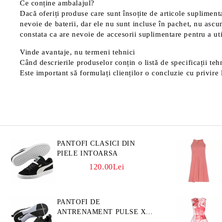
Ce conține ambalajul?
Dacă oferiți produse care sunt însoțite de articole suplimentar
nevoie de baterii, dar ele nu sunt incluse în pachet, nu ascu
constata ca are nevoie de accesorii suplimentare pentru a uti
Vinde avantaje, nu termeni tehnici
Când descrierile produselor conțin o listă de specificații tehn
Este important să formulați clienților o concluzie cu privire l
PANTOFI CLASICI DIN
PIELE INTOARSA
120.00Lei
PANTOFI DE
ANTRENAMENT PULSE XT
3D