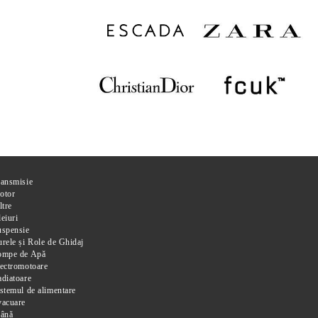
ransmisie
otor
ltre
eiuri
uspensie
rele și Role de Ghidaj
ompe de Apă
ectromotoare
diatoare
stemul de alimentare
vacuare
rână