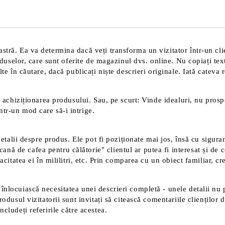
tră. Ea va determina dacă veți transforma un vizitator într-un clien
roduselor, care sunt oferite de magazinul dvs. online. Nu copiați tex
te în căutare, dacă publicați niște descrieri originale. Iată cateva 
 achiziționarea produsului. Sau, pe scurt: Vinde idealuri, nu prospec
tr-un mod care să-i intrige.
detalii despre produs. Ele pot fi poziționate mai jos, însă cu sigura
 de cafea pentru călătorie" clientul ar putea fi interesat și de ce
acitatea ei în mililitri, etc. Prin comparea cu un obiect familiar, c
înlocuiască necesitatea unei descrieri completă - unele detalii nu 
rodusul vizitatorii sunt invitați să citească comentariile clienților
cludeți referirile către acestea.