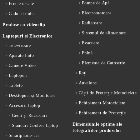
Pompe de Apă
Fructe uscate
Electromotoare
Cadouri dulci
Radiatoare
Produse cu videoclip
Sistemul de alimentare
Laptopuri și Electronice
Evacuare
Televizoare
Frână
Aparate Foto
Elemente de Caroserie
Camere Video
Roți
Laptopuri
Anvelope
Tablete
Căști de Protecție Motociclete
Desktopuri și Monitoare
Echipament Motociclete
Accesorii laptop
Echipament de Protecție
Genți și Rucsacuri
Dimensiunile optime ale
Standuri Coolere laptop
fotografiilor produselor
Smartphone-uri