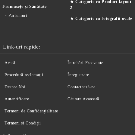
★ Categorie cu Product layout
Frumusețe și Sănătate
2
Parfumuri
★ Categorie cu fotografii ovale
Link-uri rapide:
Acasă
Întrebări Frecvente
Procedură reclamaţii
Înregistrare
Despre Noi
Contactează-ne
Autentificare
Căutare Avansată
Termeni de Confidențialitate
Termeni și Condiții