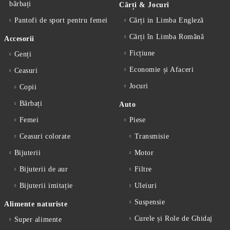
bărbați
Cărți & Jocuri
Pantofi de sport pentru femei
Cărți in Limba Engleză
Cărți în Limba Romănă
Accesorii
Ficțiune
Genți
Economie și Afaceri
Ceasuri
Jocuri
Copii
Bărbați
Auto
Femei
Piese
Ceasuri colorate
Transmisie
Bijuterii
Motor
Bijuterii de aur
Filtre
Bijuterii imitație
Uleiuri
Suspensie
Alimente naturiste
Curele și Role de Ghidaj
Super alimente