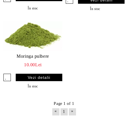
În stoc
În stoc
Moringa pulbere
10.00Lei
Vezi detalii
În stoc
Page 1 of 1
«
»
1