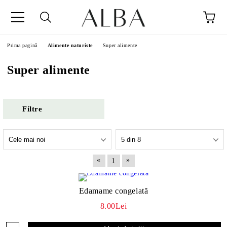
Prima pagină
Alimente naturiste
Super alimente
Super alimente
Filtre
«
»
1
Edamame congelată
8.00Lei