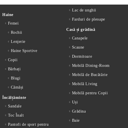
Lac de unghii
Haine
Farduri de pleoape
Femei
Casă și grădină
Rochii
Canapele
Lenjerie
Scaune
Haine Sportive
Dormitoare
Copii
Mobilă Dining-Room
Bărbați
Mobilă de Bucătărie
Blugi
Mobilă Living
Cămăși
Mobilă pentru Copii
Încălțăminte
Uși
Sandale
Grădina
Toc Înalt
Baie
Pantofi de sport pentru