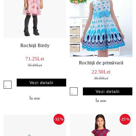
Rochiță Birdy
71.25Lei
Rochiță de primăvară
95.00Lei
22.50Lei
30.00Lei
Vezi detalii
Vezi detalii
În stoc
În stoc
-52%
-25%