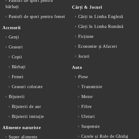
Pantofi de sport pentru
bărbați
Cărți & Jocuri
Pantofi de sport pentru femei
Cărți in Limba Engleză
Cărți în Limba Romănă
Accesorii
Ficțiune
Genți
Economie și Afaceri
Ceasuri
Jocuri
Copii
Bărbați
Auto
Femei
Piese
Ceasuri colorate
Transmisie
Bijuterii
Motor
Bijuterii de aur
Filtre
Bijuterii imitație
Uleiuri
Suspensie
Alimente naturiste
Curele și Role de Ghidaj
Super alimente