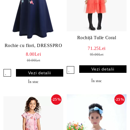
Rochiță Tulle Coral
Rochie cu flori, DRESSPRO
71.25Lei
8.00Lei
95.00Lei
10.00Lei
Vezi detalii
Vezi detalii
În stoc
În stoc
-25%
-25%