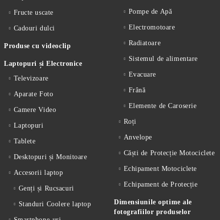
Pompe de Apă
Fructe uscate
Electromotoare
Cadouri dulci
Radiatoare
Produse cu videoclip
Sistemul de alimentare
Laptopuri și Electronice
Evacuare
Televizoare
Frână
Aparate Foto
Elemente de Caroserie
Camere Video
Roți
Laptopuri
Anvelope
Tablete
Căști de Protecție Motociclete
Desktopuri și Monitoare
Echipament Motociclete
Accesorii laptop
Echipament de Protecție
Genți și Rucsacuri
Dimensiunile optime ale
Standuri Coolere laptop
fotografiilor produselor
Smartphone-uri