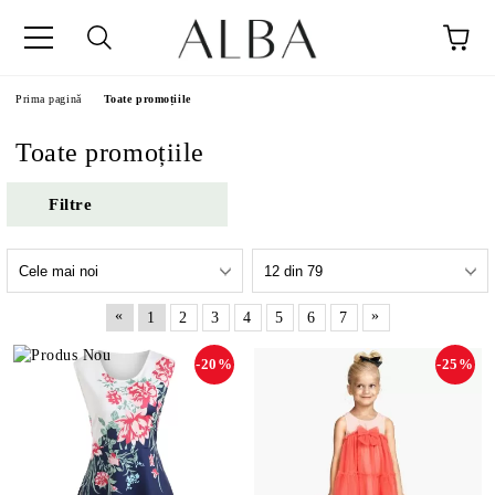
Prima pagină
Toate promoțiile
Toate promoțiile
Filtre
«
»
1
2
3
4
5
6
7
-20%
-25%