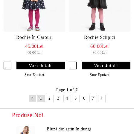
Rochie în Carouri
Rochie Sclipici
45.00Lei
60.00Lei
60.00Lei
80.00Lei
Vezi detalii
Vezi detalii
Stoc Epuizat
Stoc Epuizat
Page 1 of 7
«
»
1
2
3
4
5
6
7
Produse Noi
Bluză din satin în dungi