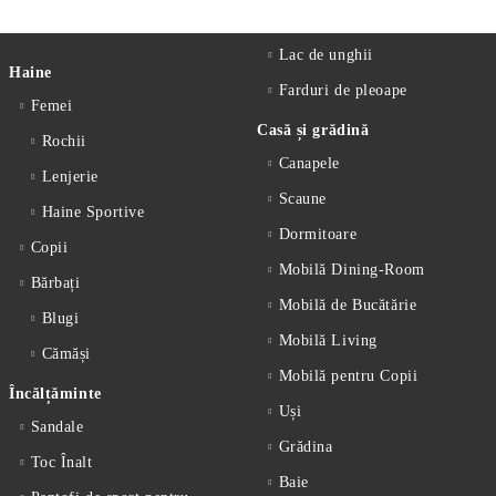
Lac de unghii
Haine
Farduri de pleoape
Femei
Casă și grădină
Rochii
Canapele
Lenjerie
Scaune
Haine Sportive
Dormitoare
Copii
Mobilă Dining-Room
Bărbați
Mobilă de Bucătărie
Blugi
Mobilă Living
Cămăși
Mobilă pentru Copii
Încălțăminte
Uși
Sandale
Grădina
Toc Înalt
Baie