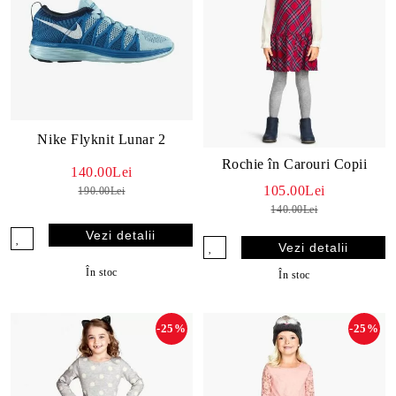
Nike Flyknit Lunar 2
Rochie în Carouri Copii
140.00Lei
105.00Lei
190.00Lei
140.00Lei
Vezi detalii
Vezi detalii
În stoc
În stoc
-25%
-25%