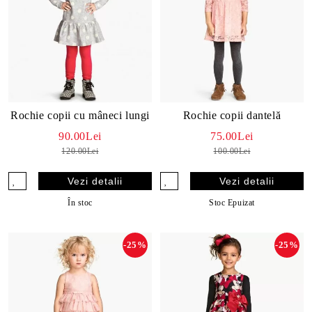
Rochie copii cu mâneci lungi
Rochie copii dantelă
90.00Lei
75.00Lei
120.00Lei
100.00Lei
Vezi detalii
Vezi detalii
În stoc
Stoc Epuizat
-25%
-25%