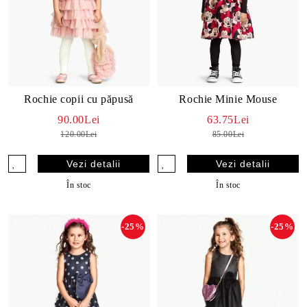
Rochie copii cu păpusă
Rochie Minie Mouse
90.00Lei
63.75Lei
120.00Lei
85.00Lei
Vezi detalii
Vezi detalii
În stoc
În stoc
-25%
-25%