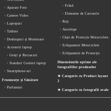
Frână
Aparate Foto
Elemente de Caroserie
Camere Video
Roți
Laptopuri
Anvelope
Tablete
Căști de Protecție Motociclete
Desktopuri și Monitoare
Echipament Motociclete
Accesorii laptop
Echipament de Protecție
Genți și Rucsacuri
Dimensiunile optime ale
Standuri Coolere laptop
fotografiilor produselor
Smartphone-uri
★ Categorie cu Product layout
Frumusețe și Sănătate
2
Parfumuri
★ Categorie cu fotografii ovale