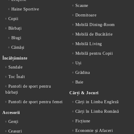
Scaune
Haine Sportive
Dormitoare
Copii
Mobilă Dining-Room
Bărbați
Mobilă de Bucătărie
Blugi
Mobilă Living
Cămăși
Mobilă pentru Copii
Încălțăminte
Uși
Sandale
Grădina
Toc Înalt
Baie
Pantofi de sport pentru
bărbați
Cărți & Jocuri
Pantofi de sport pentru femei
Cărți in Limba Engleză
Cărți în Limba Romănă
Accesorii
Ficțiune
Genți
Economie și Afaceri
Ceasuri