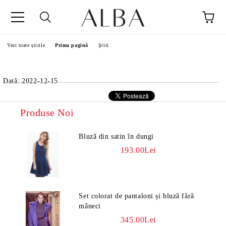
Vezi toate știrile
Prima pagină
Ştiri
Dată: 2022-12-15
Produse Noi
Bluză din satin în dungi
193.00Lei
Set colorat de pantaloni și bluză fără
mâneci
345.00Lei