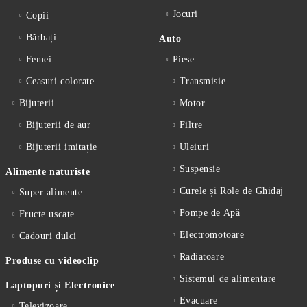
Jocuri
Copii
Bărbați
Auto
Femei
Piese
Ceasuri colorate
Transmisie
Bijuterii
Motor
Bijuterii de aur
Filtre
Bijuterii imitație
Uleiuri
Suspensie
Alimente naturiste
Curele și Role de Ghidaj
Super alimente
Pompe de Apă
Fructe uscate
Electromotoare
Cadouri dulci
Radiatoare
Produse cu videoclip
Sistemul de alimentare
Laptopuri și Electronice
Evacuare
Televizoare