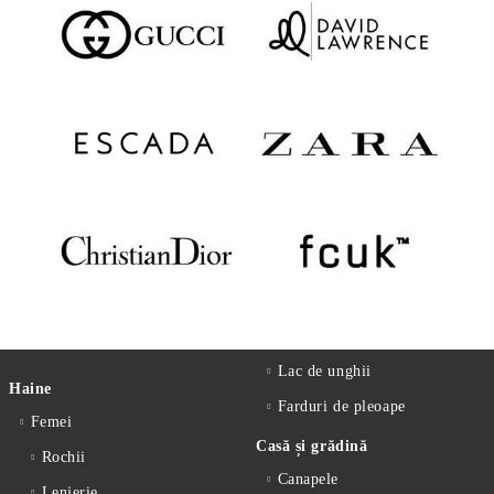
Lac de unghii
Haine
Farduri de pleoape
Femei
Casă și grădină
Rochii
Canapele
Lenjerie