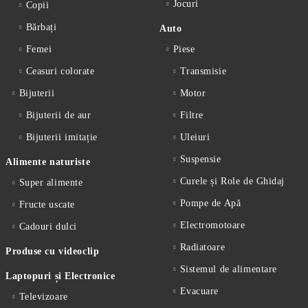
Jocuri
Copii
Bărbați
Auto
Femei
Piese
Ceasuri colorate
Transmisie
Bijuterii
Motor
Bijuterii de aur
Filtre
Bijuterii imitație
Uleiuri
Suspensie
Alimente naturiste
Curele și Role de Ghidaj
Super alimente
Pompe de Apă
Fructe uscate
Electromotoare
Cadouri dulci
Radiatoare
Produse cu videoclip
Sistemul de alimentare
Laptopuri și Electronice
Evacuare
Televizoare