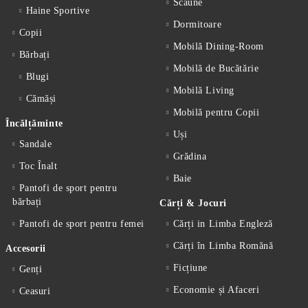
Scaune
Haine Sportive
Dormitoare
Copii
Mobilă Dining-Room
Bărbați
Mobilă de Bucătărie
Blugi
Mobilă Living
Cămăși
Mobilă pentru Copii
Încălțăminte
Uși
Sandale
Grădina
Toc Înalt
Baie
Pantofi de sport pentru
bărbați
Cărți & Jocuri
Pantofi de sport pentru femei
Cărți in Limba Engleză
Cărți în Limba Romănă
Accesorii
Ficțiune
Genți
Economie și Afaceri
Ceasuri