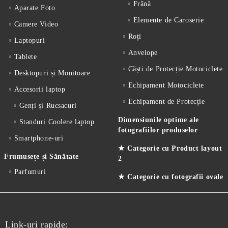
Frână
Aparate Foto
Elemente de Caroserie
Camere Video
Roți
Laptopuri
Anvelope
Tablete
Căști de Protecție Motociclete
Desktopuri și Monitoare
Echipament Motociclete
Accesorii laptop
Echipament de Protecție
Genți și Rucsacuri
Dimensiunile optime ale
Standuri Coolere laptop
fotografiilor produselor
Smartphone-uri
★ Categorie cu Product layout
Frumusețe și Sănătate
2
Parfumuri
★ Categorie cu fotografii ovale
Link-uri rapide: