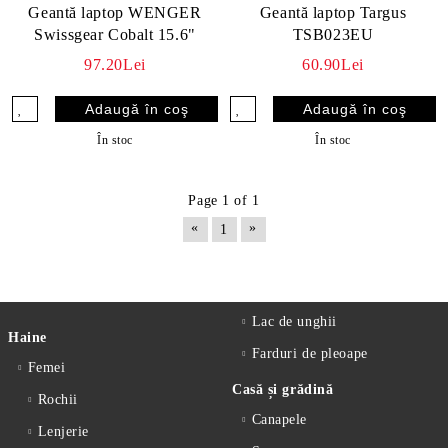
Geantă laptop WENGER
Geantă laptop Targus
Swissgear Cobalt 15.6"
TSB023EU
97.20Lei
60.90Lei
În stoc
În stoc
Page 1 of 1
«
»
1
Lac de unghii
Haine
Farduri de pleoape
Femei
Casă și grădină
Rochii
Canapele
Lenjerie