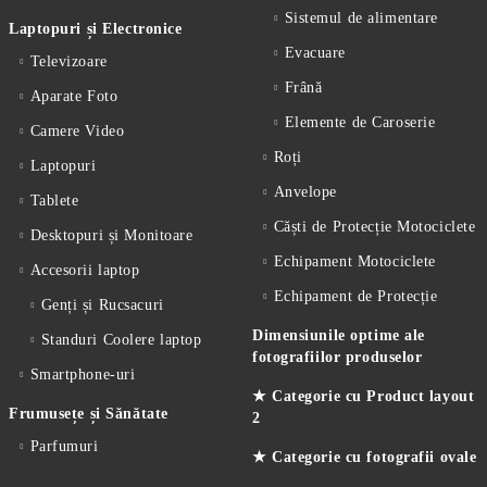
Sistemul de alimentare
Laptopuri și Electronice
Evacuare
Televizoare
Frână
Aparate Foto
Elemente de Caroserie
Camere Video
Roți
Laptopuri
Anvelope
Tablete
Căști de Protecție Motociclete
Desktopuri și Monitoare
Echipament Motociclete
Accesorii laptop
Echipament de Protecție
Genți și Rucsacuri
Dimensiunile optime ale
Standuri Coolere laptop
fotografiilor produselor
Smartphone-uri
★ Categorie cu Product layout
Frumusețe și Sănătate
2
Parfumuri
★ Categorie cu fotografii ovale