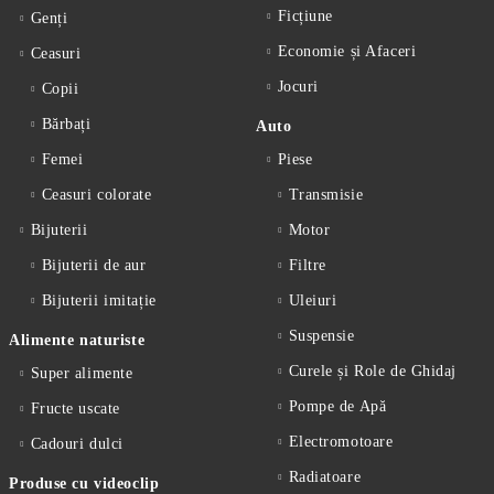
Ficțiune
Genți
Economie și Afaceri
Ceasuri
Jocuri
Copii
Bărbați
Auto
Femei
Piese
Ceasuri colorate
Transmisie
Bijuterii
Motor
Bijuterii de aur
Filtre
Bijuterii imitație
Uleiuri
Suspensie
Alimente naturiste
Curele și Role de Ghidaj
Super alimente
Pompe de Apă
Fructe uscate
Electromotoare
Cadouri dulci
Radiatoare
Produse cu videoclip