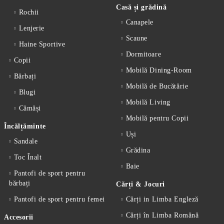
Casă și grădină
Rochii
Canapele
Lenjerie
Scaune
Haine Sportive
Dormitoare
Copii
Mobilă Dining-Room
Bărbați
Mobilă de Bucătărie
Blugi
Mobilă Living
Cămăși
Mobilă pentru Copii
Încălțăminte
Uși
Sandale
Grădina
Toc Înalt
Baie
Pantofi de sport pentru
bărbați
Cărți & Jocuri
Pantofi de sport pentru femei
Cărți in Limba Engleză
Cărți în Limba Romănă
Accesorii