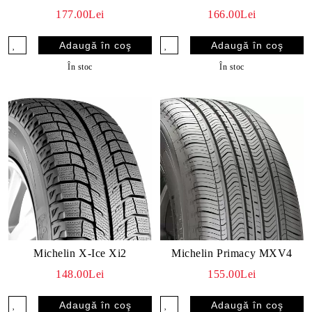
177.00Lei
166.00Lei
În stoc
În stoc
Michelin X-Ice Xi2
Michelin Primacy MXV4
148.00Lei
155.00Lei