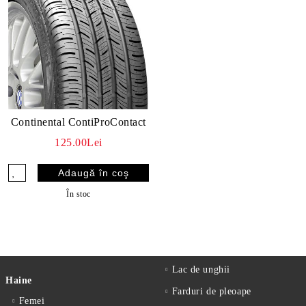
Continental ContiProContact
125.00Lei
În stoc
Lac de unghii
Haine
Farduri de pleoape
Femei