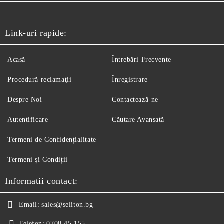
Link-uri rapide:
Acasă
Întrebări Frecvente
Procedură reclamaţii
Înregistrare
Despre Noi
Contactează-ne
Autentificare
Căutare Avansată
Termeni de Confidențialitate
Termeni și Condiții
Informatii contact:
Email:
sales@seliton.bg
Telefon:
0700 45 155