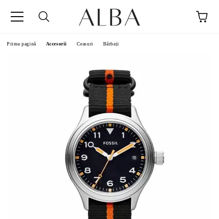
Prima pagină
Accesorii
Ceasuri
Bărbați