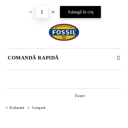
COMANDĂ RAPIDĂ
JUST 2 CÂMPURI TO FILL IN
Tweet
Sunt de acord cu
Politica de confidentialitate
Evaluează
Compară
Noi vă vom contacta pentru finalizarea comenzii.