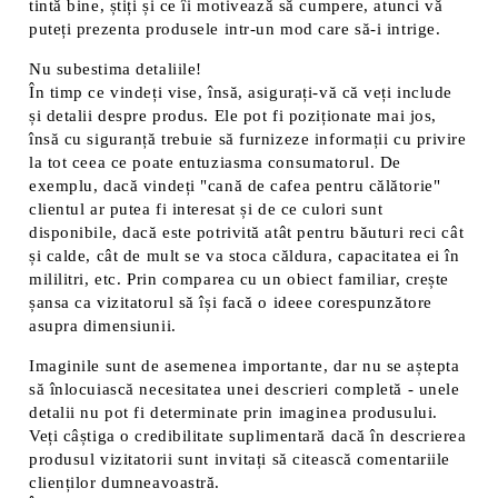
tintă bine, știți și ce îi motivează să cumpere, atunci vă
puteți prezenta produsele intr-un mod care să-i intrige.
Nu subestima detaliile!
În timp ce vindeți vise, însă, asigurați-vă că veți include
și detalii despre produs. Ele pot fi poziționate mai jos,
însă cu siguranță trebuie să furnizeze informații cu privire
la tot ceea ce poate entuziasma consumatorul. De
exemplu, dacă vindeți "cană de cafea pentru călătorie"
clientul ar putea fi interesat și de ce culori sunt
disponibile, dacă este potrivită atât pentru băuturi reci cât
și calde, cât de mult se va stoca căldura, capacitatea ei în
mililitri, etc. Prin comparea cu un obiect familiar, crește
șansa ca vizitatorul să își facă o ideee corespunzătore
asupra dimensiunii.
Imaginile sunt de asemenea importante, dar nu se aștepta
să înlocuiască necesitatea unei descrieri completă - unele
detalii nu pot fi determinate prin imaginea produsului.
Veți câștiga o credibilitate suplimentară dacă în descrierea
produsul vizitatorii sunt invitați să citească comentariile
clienților dumneavoastră.