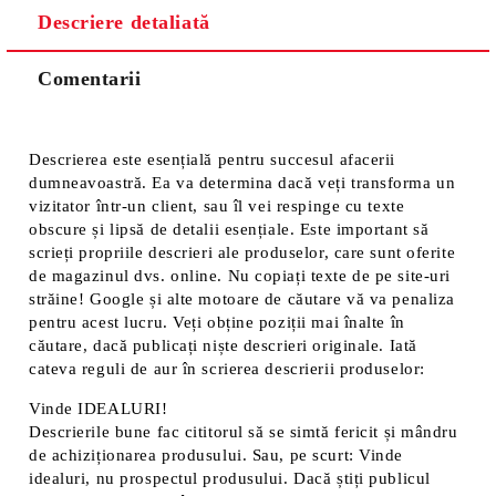
Descriere detaliată
Comentarii
Descrierea este esențială pentru succesul afacerii
dumneavoastră. Ea va determina dacă veți transforma un
vizitator într-un client, sau îl vei respinge cu texte
obscure și lipsă de detalii esențiale. Este important să
scrieți propriile descrieri ale produselor, care sunt oferite
de magazinul dvs. online. Nu copiați texte de pe site-uri
străine! Google și alte motoare de căutare vă va penaliza
pentru acest lucru. Veți obține poziții mai înalte în
căutare, dacă publicați niște descrieri originale. Iată
cateva reguli de aur în scrierea descrierii produselor:
Vinde IDEALURI!
Descrierile bune fac cititorul să se simtă fericit și mândru
de achiziționarea produsului. Sau, pe scurt: Vinde
idealuri, nu prospectul produsului. Dacă știți publicul