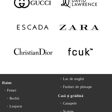
Lac de unghii
Haine
Farduri de pleoape
Femei
Casă și grădină
Rochii
Canapele
Lenjerie
Scaune