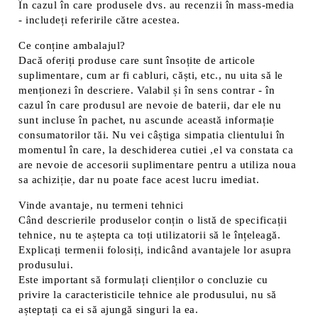
În cazul în care produsele dvs. au recenzii în mass-media
- includeți referirile către acestea.
Ce conține ambalajul?
Dacă oferiți produse care sunt însoțite de articole
suplimentare, cum ar fi cabluri, căști, etc., nu uita să le
menționezi în descriere. Valabil și în sens contrar - în
cazul în care produsul are nevoie de baterii, dar ele nu
sunt incluse în pachet, nu ascunde această informație
consumatorilor tăi. Nu vei câștiga simpatia clientului în
momentul în care, la deschiderea cutiei ,el va constata ca
are nevoie de accesorii suplimentare pentru a utiliza noua
sa achiziție, dar nu poate face acest lucru imediat.
Vinde avantaje, nu termeni tehnici
Când descrierile produselor conțin o listă de specificații
tehnice, nu te aștepta ca toți utilizatorii să le înțeleagă.
Explicați termenii folosiți, indicând avantajele lor asupra
produsului.
Este important să formulați clienților o concluzie cu
privire la caracteristicile tehnice ale produsului, nu să
așteptați ca ei să ajungă singuri la ea.