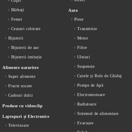
Copii
Bărbați
Auto
Femei
Piese
Ceasuri colorate
Transmisie
Bijuterii
Motor
Bijuterii de aur
Filtre
Bijuterii imitație
Uleiuri
Suspensie
Alimente naturiste
Curele și Role de Ghidaj
Super alimente
Pompe de Apă
Fructe uscate
Electromotoare
Cadouri dulci
Radiatoare
Produse cu videoclip
Sistemul de alimentare
Laptopuri și Electronice
Evacuare
Televizoare