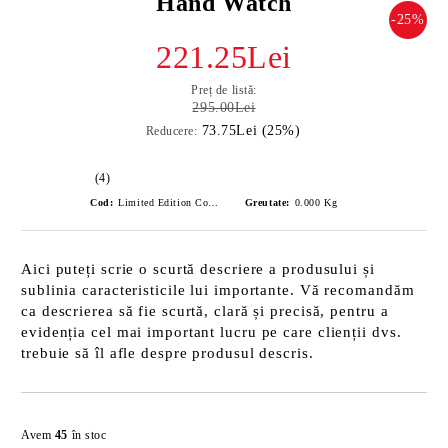
Hand Watch
-25%
221.25Lei
Preț de listă:
295.00Lei
73.75Lei (25%)
Reducere:
(4)
Cod:
Limited Edition Compass_Three Hand Watch
Greutate:
0.000
Kg
Aici puteți scrie o scurtă descriere a produsului și
sublinia caracteristicile lui importante. Vă recomandăm
ca descrierea să fie scurtă, clară și precisă, pentru a
evidenția cel mai important lucru pe care clienții dvs.
trebuie să îl afle despre produsul descris.
Îmi doresc
Avem
45
în stoc