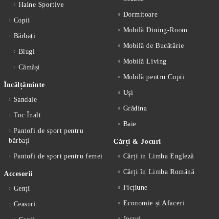
Haine Sportive
Dormitoare
Copii
Mobilă Dining-Room
Bărbați
Mobilă de Bucătărie
Blugi
Mobilă Living
Cămăși
Mobilă pentru Copii
Încălțăminte
Uși
Sandale
Grădina
Toc Înalt
Baie
Pantofi de sport pentru
bărbați
Cărți & Jocuri
Pantofi de sport pentru femei
Cărți in Limba Engleză
Cărți în Limba Romănă
Accesorii
Ficțiune
Genți
Economie și Afaceri
Ceasuri
Jocuri