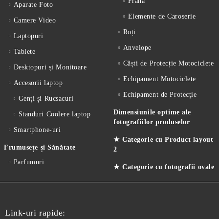
Frână
Aparate Foto
Elemente de Caroserie
Camere Video
Roți
Laptopuri
Anvelope
Tablete
Căști de Protecție Motociclete
Desktopuri și Monitoare
Echipament Motociclete
Accesorii laptop
Echipament de Protecție
Genți și Rucsacuri
Dimensiunile optime ale
Standuri Coolere laptop
fotografiilor produselor
Smartphone-uri
★ Categorie cu Product layout
Frumusețe și Sănătate
2
Parfumuri
★ Categorie cu fotografii ovale
Link-uri rapide: