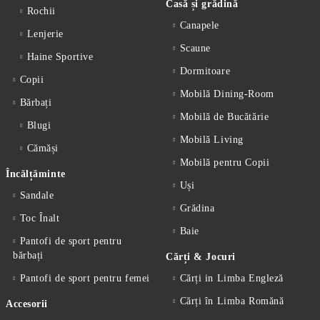
Casă și grădină
Rochii
Canapele
Lenjerie
Scaune
Haine Sportive
Dormitoare
Copii
Mobilă Dining-Room
Bărbați
Mobilă de Bucătărie
Blugi
Mobilă Living
Cămăși
Mobilă pentru Copii
Încălțăminte
Uși
Sandale
Grădina
Toc Înalt
Baie
Pantofi de sport pentru
bărbați
Cărți & Jocuri
Pantofi de sport pentru femei
Cărți in Limba Engleză
Cărți în Limba Romănă
Accesorii