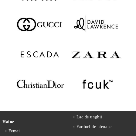
Lac de unghii
Haine
Farduri de pleoape
Femei