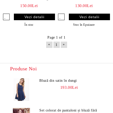
150.00Lei
130.00Lei
Vezi detalii
Vezi detalii
În stoc
Stoc în Epuizare
Page 1 of 1
«
»
1
Produse Noi
Bluză din satin în dungi
193.00Lei
Set colorat de pantaloni și bluză fără