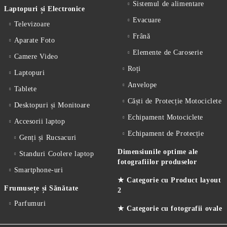
Sistemul de alimentare
Laptopuri și Electronice
Evacuare
Televizoare
Frână
Aparate Foto
Elemente de Caroserie
Camere Video
Roți
Laptopuri
Anvelope
Tablete
Căști de Protecție Motociclete
Desktopuri și Monitoare
Echipament Motociclete
Accesorii laptop
Echipament de Protecție
Genți și Rucsacuri
Dimensiunile optime ale
Standuri Coolere laptop
fotografiilor produselor
Smartphone-uri
★ Categorie cu Product layout
Frumusețe și Sănătate
2
Parfumuri
★ Categorie cu fotografii ovale