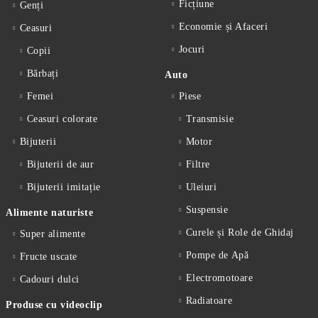
Ficțiune
Genți
Economie și Afaceri
Ceasuri
Jocuri
Copii
Bărbați
Auto
Femei
Piese
Ceasuri colorate
Transmisie
Bijuterii
Motor
Bijuterii de aur
Filtre
Bijuterii imitație
Uleiuri
Suspensie
Alimente naturiste
Curele și Role de Ghidaj
Super alimente
Pompe de Apă
Fructe uscate
Electromotoare
Cadouri dulci
Radiatoare
Produse cu videoclip