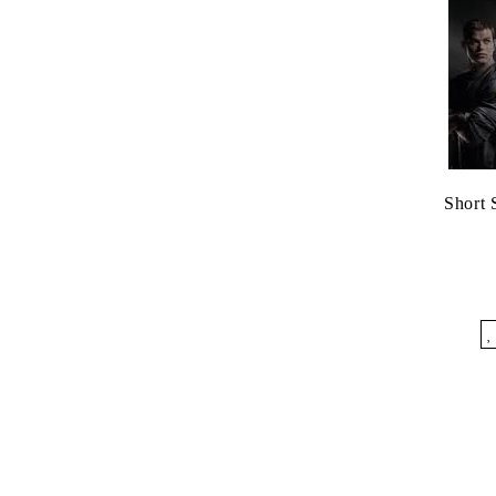
Short 
Îmi dore