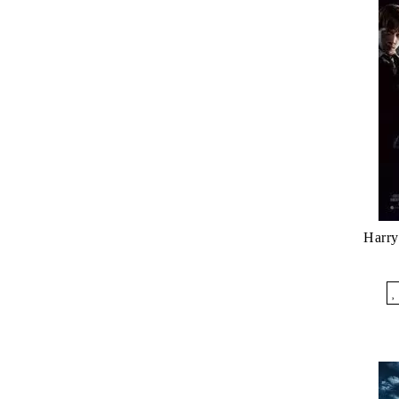
Harry
Îmi dore