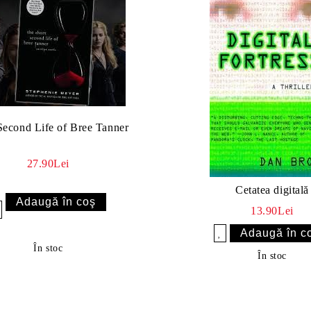
Second Life of Bree Tanner
27.90Lei
Cetatea digitală
13.90Lei
sc
Îmi doresc
În stoc
În stoc