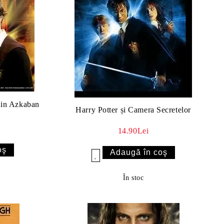
 din Azkaban
Harry Potter și Camera Secretelor
14.90Lei
Îmi doresc
În stoc