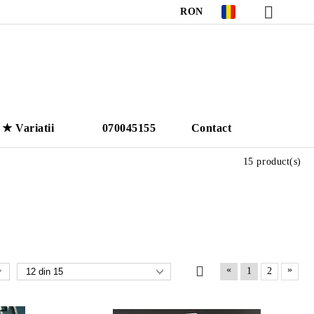
RON
★ Variatii
070045155
Contact
15 product(s)
«
»
1
2