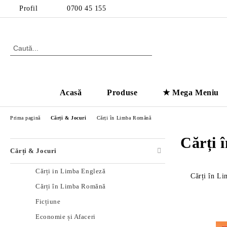
Profil
0700 45 155
Acasă
Produse
★ Mega Meniu
Prima pagină
Cărți & Jocuri
Cărți în Limba Romănă
Cărți
Cărți & Jocuri
Cărți in Limba Engleză
Cărți în L
Cărți în Limba Romănă
Ficțiune
Economie și Afaceri