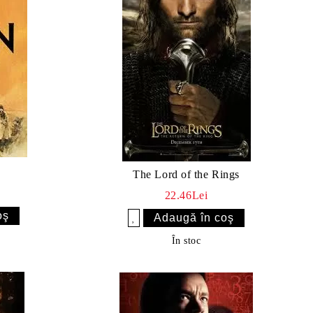
The Lord of the Rings
22.46Lei
Îmi doresc
În stoc