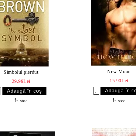
New Moon
Simbolul pierdut
15.90Lei
29.99Lei
Îmi doresc
sc
În stoc
În stoc