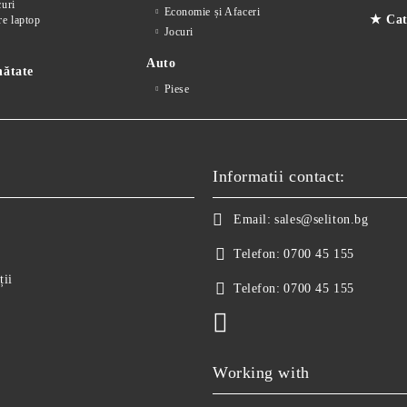
curi
Economie și Afaceri
★ Cate
re laptop
Jocuri
Auto
nătate
Piese
Informatii contact:
Email:
sales@seliton.bg
Telefon:
0700 45 155
ții
Telefon:
0700 45 155
Working with