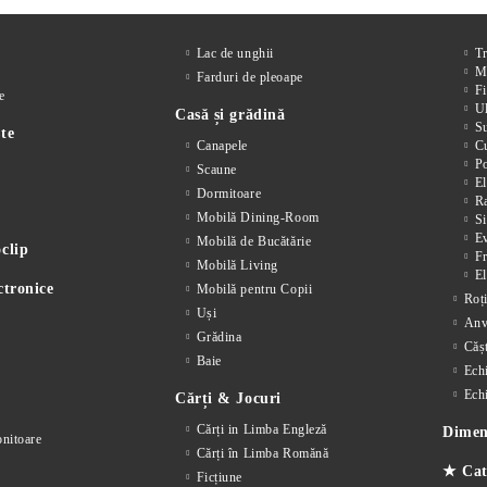
Lac de unghii
T
M
Farduri de pleoape
Fi
e
Ul
Casă și grădină
S
te
Canapele
Cu
P
Scaune
El
Dormitoare
Ra
Mobilă Dining-Room
Si
E
Mobilă de Bucătărie
clip
F
Mobilă Living
El
ctronice
Mobilă pentru Copii
Roț
Uși
Anv
Grădina
Cășt
Baie
Ech
Ech
Cărți & Jocuri
Cărți in Limba Engleză
Dimens
nitoare
Cărți în Limba Romănă
★ Cat
Ficțiune