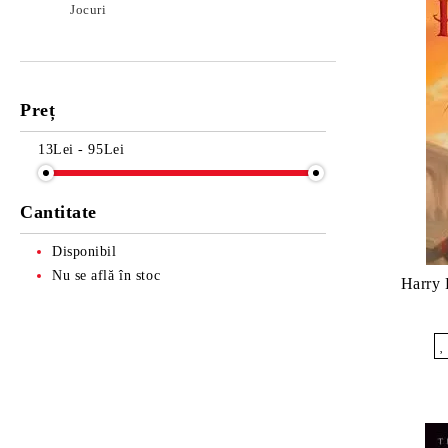
Jocuri
Preț
13Lei - 95Lei
Cantitate
Disponibil
Nu se află în stoc
Harry 
Îmi dore