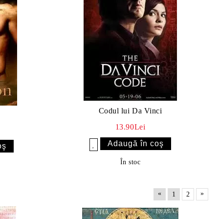
Codul lui Da Vinci
13.90Lei
Îmi doresc
În stoc
«
»
1
2