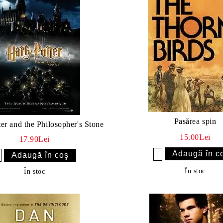
Pasărea spin
er and the Philosopher's Stone
15.00Lei
17.90Lei
Îmi doresc
sc
În stoc
În stoc