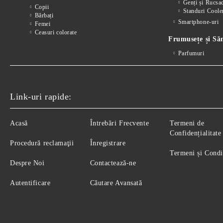
Genți și Rucsa
Copii
Standuri Coole
Bărbați
Smartphone-uri
Femei
Ceasuri colorate
Frumusețe și Să
Parfumuri
Link-uri rapide:
Acasă
Întrebări Frecvente
Termeni de
Confidențialitate
Procedură reclamaţii
Înregistrare
Termeni și Condi
Despre Noi
Contactează-ne
Autentificare
Căutare Avansată