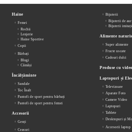
Haine
Bijuterii
Bijuterii de aur
Femei
Bijuterii imitați
Rochii
Lenjerie
Alimente naturis
Haine Sportive
Super alimente
Copii
Fructe uscate
Bărbați
Cadouri dulci
Blugi
Cămăși
Produse cu video
Încălțăminte
Laptopuri și Ele
Sandale
Televizoare
Toc Înalt
Aparate Foto
Pantofi de sport pentru bărbați
Camere Video
Pantofi de sport pentru femei
Laptopuri
Tablete
Accesorii
Desktopuri și Mo
Genți
Accesorii laptop
Ceasuri