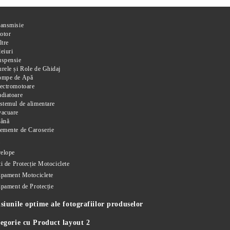
ransmisie
otor
ltre
eiuri
uspensie
rele și Role de Ghidaj
ompe de Apă
ectromotoare
diatoare
stemul de alimentare
vacuare
rână
emente de Caroserie
i
elope
i de Protecție Motociclete
ipament Motociclete
ipament de Protecție
iunile optime ale fotografiilor produselor
egorie cu Product layout 2