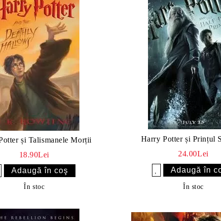
Harry Potter și Prințul
Potter și Talismanele Morții
24.00Lei
18.90Lei
Îmi doresc
sc
În stoc
În stoc