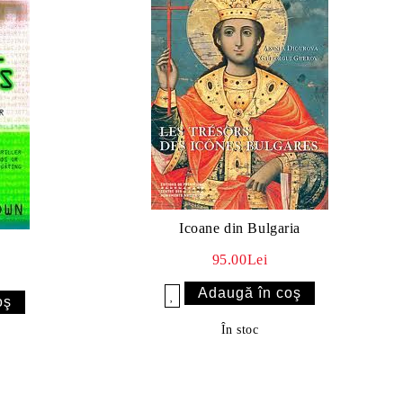
Icoane din Bulgaria
95.00Lei
Îmi doresc
În stoc