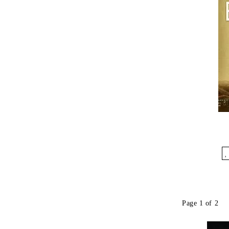
Îmi dore
Page 1 of 2