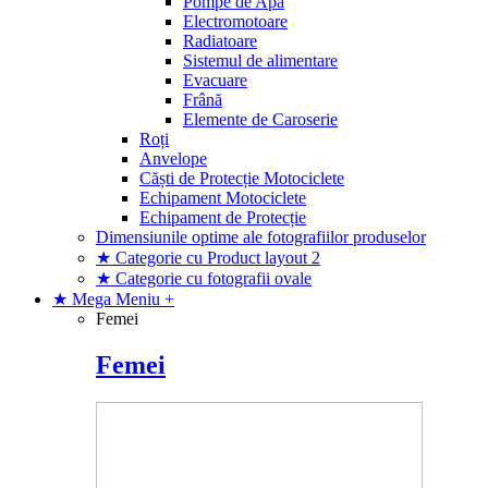
Pompe de Apă
Electromotoare
Radiatoare
Sistemul de alimentare
Evacuare
Frână
Elemente de Caroserie
Roți
Anvelope
Căști de Protecție Motociclete
Echipament Motociclete
Echipament de Protecție
Dimensiunile optime ale fotografiilor produselor
★ Categorie cu Product layout 2
★ Categorie cu fotografii ovale
★ Mega Meniu
+
Femei
Femei