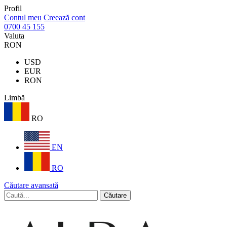
Profil
Contul meu
Creează cont
0700 45 155
Valuta
RON
USD
EUR
RON
Limbă
RO
EN
RO
Căutare avansată