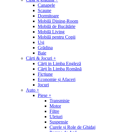
Canapele
Scaune
Dormitoare
Mobilă Dining-Room
Mobilă de Bucătărie
Mobilă Living
Mobilă pentru Copii
Uși
Grădina
Baie
Cărți & Jocuri
+
Cărți in Limba Engleză
Cărți în Limba Romănă
Ficțiune
Economie și Afaceri
Jocuri
Auto
+
Piese
+
Transmisie
Motor
Filtre
Uleiuri
Suspensie
Curele și Role de Ghidaj