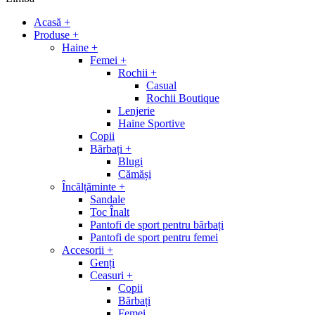
Acasă
+
Produse
+
Haine
+
Femei
+
Rochii
+
Casual
Rochii Boutique
Lenjerie
Haine Sportive
Copii
Bărbați
+
Blugi
Cămăși
Încălțăminte
+
Sandale
Toc Înalt
Pantofi de sport pentru bărbați
Pantofi de sport pentru femei
Accesorii
+
Genți
Ceasuri
+
Copii
Bărbați
Femei