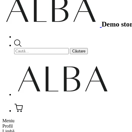
Demo stor
Meniu
Profil
Limbă