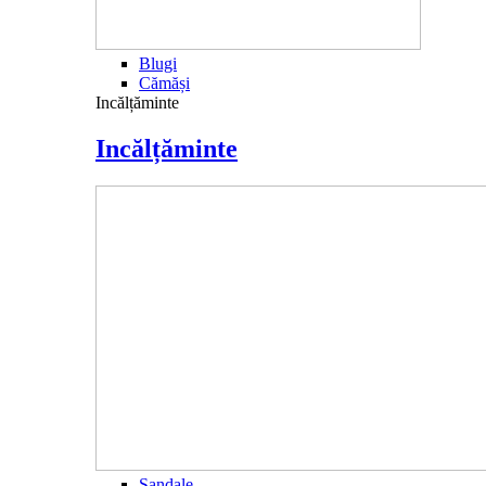
Blugi
Cămăși
Incălțăminte
Incălțăminte
Sandale