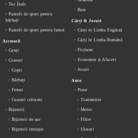
Toc Înalt
Baie
Pantofi de sport pentru
bărbați
Cărți & Jocuri
Pantofi de sport pentru femei
Cărți in Limba Engleză
Cărți în Limba Romănă
Accesorii
Ficțiune
Genți
Economie și Afaceri
Ceasuri
Jocuri
Copii
Bărbați
Auto
Femei
Piese
Ceasuri colorate
Transmisie
Bijuterii
Motor
Bijuterii de aur
Filtre
Bijuterii imitație
Uleiuri