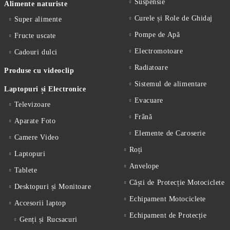
Suspensie
Alimente naturiste
Curele și Role de Ghidaj
Super alimente
Pompe de Apă
Fructe uscate
Electromotoare
Cadouri dulci
Radiatoare
Produse cu videoclip
Sistemul de alimentare
Laptopuri și Electronice
Evacuare
Televizoare
Frână
Aparate Foto
Elemente de Caroserie
Camere Video
Roți
Laptopuri
Anvelope
Tablete
Căști de Protecție Motociclete
Desktopuri și Monitoare
Echipament Motociclete
Accesorii laptop
Echipament de Protecție
Genți și Rucsacuri