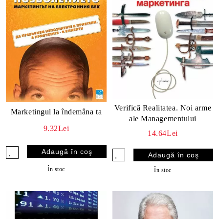
Verifică Realitatea. Noi arme
Marketingul la îndemâna ta
ale Managementului
9.32Lei
14.64Lei
În stoc
În stoc