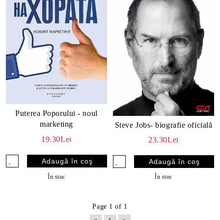
Puterea Poporului - noul
marketing
Steve Jobs- biografie oficială
19.30Lei
23.30Lei
În stoc
În stoc
Page 1 of 1
«
»