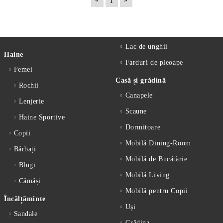
1
Lac de unghii
Haine
Farduri de pleoape
Femei
Casă și grădină
Rochii
Canapele
Lenjerie
Scaune
Haine Sportive
Dormitoare
Copii
Mobilă Dining-Room
Bărbați
Mobilă de Bucătărie
Blugi
Mobilă Living
Cămăși
Mobilă pentru Copii
Încălțăminte
Uși
Sandale
Grădina