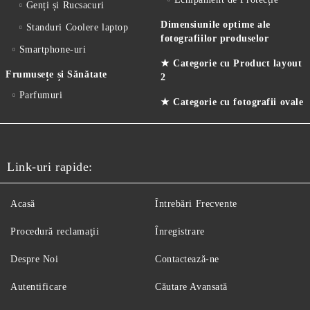
Genți și Rucsacuri
Dimensiunile optime ale
Standuri Coolere laptop
fotografiilor produselor
Smartphone-uri
★ Categorie cu Product layout
Frumusețe și Sănătate
2
Parfumuri
★ Categorie cu fotografii ovale
Link-uri rapide:
Acasă
Întrebări Frecvente
Procedură reclamaţii
Înregistrare
Despre Noi
Contactează-ne
Autentificare
Căutare Avansată