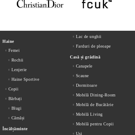
Lac de unghii
Haine
Farduri de pleoape
Femei
Casă și grădină
Rochii
Canapele
Lenjerie
Scaune
Haine Sportive
Dormitoare
Copii
Mobilă Dining-Room
Bărbați
Mobilă de Bucătărie
Blugi
Mobilă Living
Cămăși
Mobilă pentru Copii
Încălțăminte
Uși