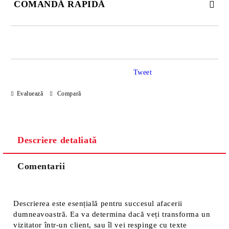
COMANDĂ RAPIDĂ
JUST 2 CÂMPURI TO FILL IN
Tweet
Sunt de acord cu
Politica de confidentialitate
Evaluează
Compară
Noi vă vom contacta pentru finalizarea comenzii.
Descriere detaliată
Comentarii
Descrierea este esențială pentru succesul afacerii
dumneavoastră. Ea va determina dacă veți transforma un
vizitator într-un client, sau îl vei respinge cu texte