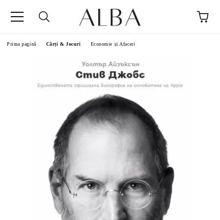
Prima pagină
Cărți & Jocuri
Economie și Afaceri