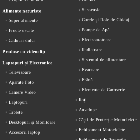
Suspensie
Alimente naturiste
Curele și Role de Ghidaj
Super alimente
Pompe de Apă
Fructe uscate
Electromotoare
Cadouri dulci
Radiatoare
Produse cu videoclip
Sistemul de alimentare
Laptopuri și Electronice
Evacuare
Televizoare
Frână
Aparate Foto
Elemente de Caroserie
Camere Video
Roți
Laptopuri
Anvelope
Tablete
Căști de Protecție Motociclete
Desktopuri și Monitoare
Echipament Motociclete
Accesorii laptop
Echipament de Protecție