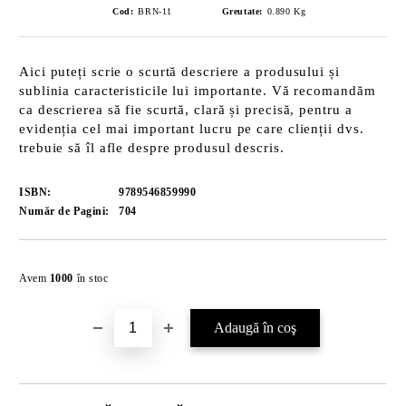
Cod:
BRN-11
Greutate:
0.890
Kg
Aici puteți scrie o scurtă descriere a produsului și
sublinia caracteristicile lui importante. Vă recomandăm
ca descrierea să fie scurtă, clară și precisă, pentru a
evidenția cel mai important lucru pe care clienții dvs.
trebuie să îl afle despre produsul descris.
ISBN:
9789546859990
Număr de Pagini:
704
Îmi doresc
Avem
1000
în stoc