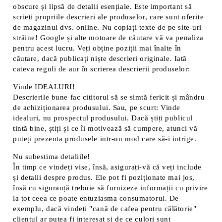
obscure și lipsă de detalii esențiale. Este important să
scrieți propriile descrieri ale produselor, care sunt oferite
de magazinul dvs. online. Nu copiați texte de pe site-uri
străine! Google și alte motoare de căutare vă va penaliza
pentru acest lucru. Veți obține poziții mai înalte în
căutare, dacă publicați niște descrieri originale. Iată
cateva reguli de aur în scrierea descrierii produselor:
Vinde IDEALURI!
Descrierile bune fac cititorul să se simtă fericit și mândru
de achiziționarea produsului. Sau, pe scurt: Vinde
idealuri, nu prospectul produsului. Dacă știți publicul
tintă bine, știți și ce îi motivează să cumpere, atunci vă
puteți prezenta produsele intr-un mod care să-i intrige.
Nu subestima detaliile!
În timp ce vindeți vise, însă, asigurați-vă că veți include
și detalii despre produs. Ele pot fi poziționate mai jos,
însă cu siguranță trebuie să furnizeze informații cu privire
la tot ceea ce poate entuziasma consumatorul. De
exemplu, dacă vindeți "cană de cafea pentru călătorie"
clientul ar putea fi interesat și de ce culori sunt