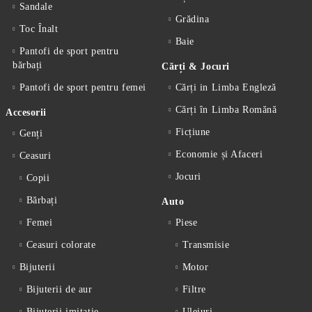
Sandale
Grădina
Toc Înalt
Baie
Pantofi de sport pentru
bărbați
Cărți & Jocuri
Pantofi de sport pentru femei
Cărți in Limba Engleză
Cărți în Limba Romănă
Accesorii
Ficțiune
Genți
Economie și Afaceri
Ceasuri
Jocuri
Copii
Bărbați
Auto
Femei
Piese
Ceasuri colorate
Transmisie
Bijuterii
Motor
Bijuterii de aur
Filtre
Bijuterii imitație
Uleiuri