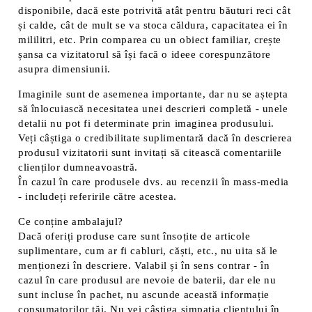
disponibile, dacă este potrivită atât pentru băuturi reci cât
și calde, cât de mult se va stoca căldura, capacitatea ei în
mililitri, etc. Prin comparea cu un obiect familiar, crește
șansa ca vizitatorul să își facă o ideee corespunzătore
asupra dimensiunii.
Imaginile sunt de asemenea importante, dar nu se aștepta
să înlocuiască necesitatea unei descrieri completă - unele
detalii nu pot fi determinate prin imaginea produsului.
Veți câștiga o credibilitate suplimentară dacă în descrierea
produsul vizitatorii sunt invitați să citească comentariile
clienților dumneavoastră.
În cazul în care produsele dvs. au recenzii în mass-media
- includeți referirile către acestea.
Ce conține ambalajul?
Dacă oferiți produse care sunt însoțite de articole
suplimentare, cum ar fi cabluri, căști, etc., nu uita să le
menționezi în descriere. Valabil și în sens contrar - în
cazul în care produsul are nevoie de baterii, dar ele nu
sunt incluse în pachet, nu ascunde această informație
consumatorilor tăi. Nu vei câștiga simpatia clientului în