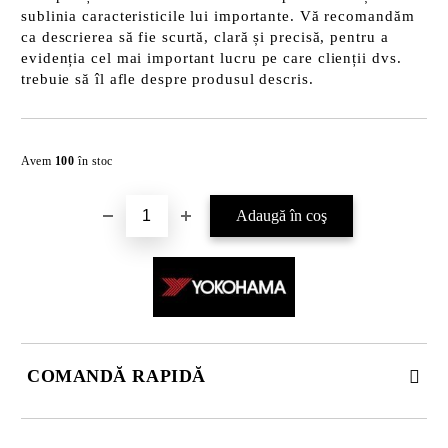
sublinia caracteristicile lui importante. Vă recomandăm
ca descrierea să fie scurtă, clară și precisă, pentru a
evidenția cel mai important lucru pe care clienții dvs.
trebuie să îl afle despre produsul descris.
Îmi doresc
Avem
100
în stoc
COMANDĂ RAPIDĂ
JUST 2 CÂMPURI TO FILL IN