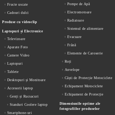
Pompe de Apă
Fructe uscate
Electromotoare
Cadouri dulci
Radiatoare
Produse cu videoclip
Sistemul de alimentare
Laptopuri și Electronice
Evacuare
Televizoare
Frână
Aparate Foto
Elemente de Caroserie
Camere Video
Roți
Laptopuri
Anvelope
Tablete
Căști de Protecție Motociclete
Desktopuri și Monitoare
Echipament Motociclete
Accesorii laptop
Echipament de Protecție
Genți și Rucsacuri
Dimensiunile optime ale
Standuri Coolere laptop
fotografiilor produselor
Smartphone-uri