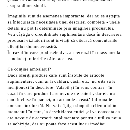
asupra dimensiunii.
Imaginile sunt de asemenea importante, dar nu se aștepta
să înlocuiască necesitatea unei descrieri completă - unele
detalii nu pot fi determinate prin imaginea produsului.
Veți câștiga o credibilitate suplimentară dacă în descrierea
produsul vizitatorii sunt invitați să citească comentariile
clienților dumneavoastră.
În cazul în care produsele dvs. au recenzii în mass-media
- includeți referirile către acestea.
Ce conține ambalajul?
Dacă oferiți produse care sunt însoțite de articole
suplimentare, cum ar fi cabluri, căști, etc., nu uita să le
menționezi în descriere. Valabil și în sens contrar - în
cazul în care produsul are nevoie de baterii, dar ele nu
sunt incluse în pachet, nu ascunde această informație
consumatorilor tăi. Nu vei câștiga simpatia clientului în
momentul în care, la deschiderea cutiei ,el va constata ca
are nevoie de accesorii suplimentare pentru a utiliza noua
sa achiziție, dar nu poate face acest lucru imediat.