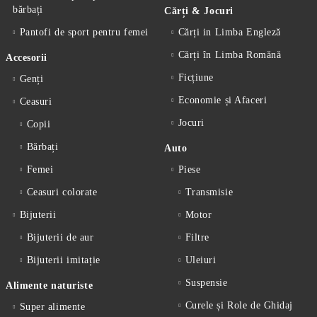
bărbați
Cărți & Jocuri
Pantofi de sport pentru femei
Cărți in Limba Engleză
Cărți în Limba Romănă
Accesorii
Ficțiune
Genți
Economie și Afaceri
Ceasuri
Jocuri
Copii
Bărbați
Auto
Femei
Piese
Ceasuri colorate
Transmisie
Bijuterii
Motor
Bijuterii de aur
Filtre
Bijuterii imitație
Uleiuri
Suspensie
Alimente naturiste
Curele și Role de Ghidaj
Super alimente