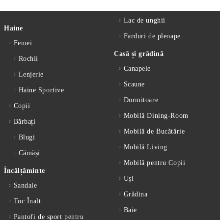
Lac de unghii
Haine
Farduri de pleoape
Femei
Casă și grădină
Rochii
Canapele
Lenjerie
Scaune
Haine Sportive
Dormitoare
Copii
Mobilă Dining-Room
Bărbați
Mobilă de Bucătărie
Blugi
Mobilă Living
Cămăși
Mobilă pentru Copii
Încălțăminte
Uși
Sandale
Grădina
Toc Înalt
Baie
Pantofi de sport pentru