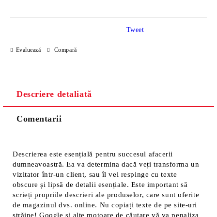
Tweet
Sunt de acord cu
Politica de confidentialitate
Evaluează
Compară
Noi vă vom contacta pentru finalizarea comenzii.
Descriere detaliată
Comentarii
Descrierea este esențială pentru succesul afacerii
dumneavoastră. Ea va determina dacă veți transforma un
vizitator într-un client, sau îl vei respinge cu texte
obscure și lipsă de detalii esențiale. Este important să
scrieți propriile descrieri ale produselor, care sunt oferite
de magazinul dvs. online. Nu copiați texte de pe site-uri
străine! Google și alte motoare de căutare vă va penaliza