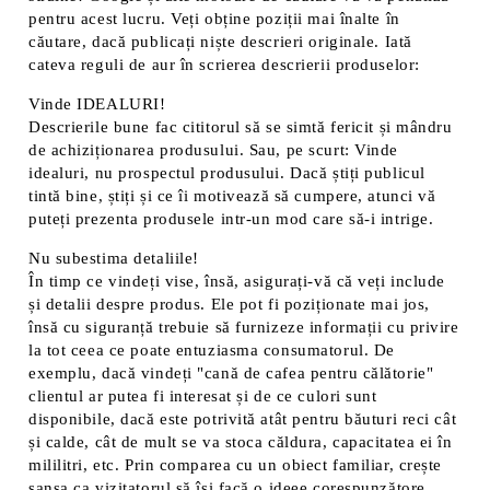
pentru acest lucru. Veți obține poziții mai înalte în
căutare, dacă publicați niște descrieri originale. Iată
cateva reguli de aur în scrierea descrierii produselor:
Vinde IDEALURI!
Descrierile bune fac cititorul să se simtă fericit și mândru
de achiziționarea produsului. Sau, pe scurt: Vinde
idealuri, nu prospectul produsului. Dacă știți publicul
tintă bine, știți și ce îi motivează să cumpere, atunci vă
puteți prezenta produsele intr-un mod care să-i intrige.
Nu subestima detaliile!
În timp ce vindeți vise, însă, asigurați-vă că veți include
și detalii despre produs. Ele pot fi poziționate mai jos,
însă cu siguranță trebuie să furnizeze informații cu privire
la tot ceea ce poate entuziasma consumatorul. De
exemplu, dacă vindeți "cană de cafea pentru călătorie"
clientul ar putea fi interesat și de ce culori sunt
disponibile, dacă este potrivită atât pentru băuturi reci cât
și calde, cât de mult se va stoca căldura, capacitatea ei în
mililitri, etc. Prin comparea cu un obiect familiar, crește
șansa ca vizitatorul să își facă o ideee corespunzătore