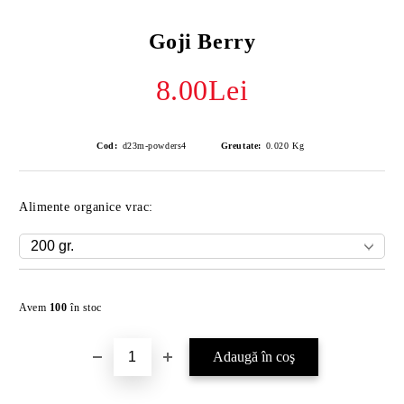
Goji Berry
8.00Lei
Cod:
d23m-powders4
Greutate:
0.020
Kg
Alimente organice vrac:
Îmi doresc
Avem
100
în stoc