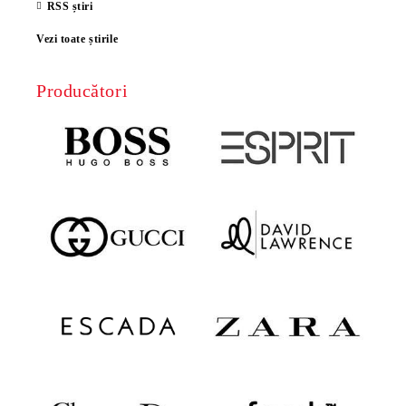
RSS știri
Vezi toate știrile
Producători