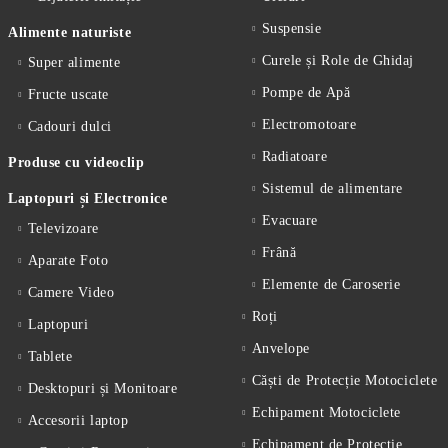
Suspensie
Alimente naturiste
Curele și Role de Ghidaj
Super alimente
Pompe de Apă
Fructe uscate
Electromotoare
Cadouri dulci
Radiatoare
Produse cu videoclip
Sistemul de alimentare
Laptopuri și Electronice
Evacuare
Televizoare
Frână
Aparate Foto
Elemente de Caroserie
Camere Video
Roți
Laptopuri
Anvelope
Tablete
Căști de Protecție Motociclete
Desktopuri și Monitoare
Echipament Motociclete
Accesorii laptop
Echipament de Protecție