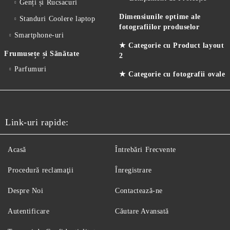
Genți și Rucsacuri
Dimensiunile optime ale
Standuri Coolere laptop
fotografiilor produselor
Smartphone-uri
★ Categorie cu Product layout
Frumusețe și Sănătate
2
Parfumuri
★ Categorie cu fotografii ovale
Link-uri rapide:
Acasă
Întrebări Frecvente
Procedură reclamaţii
Înregistrare
Despre Noi
Contactează-ne
Autentificare
Căutare Avansată