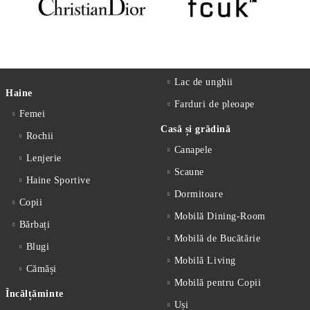
Lac de unghii
Haine
Farduri de pleoape
Femei
Casă și grădină
Rochii
Canapele
Lenjerie
Scaune
Haine Sportive
Dormitoare
Copii
Mobilă Dining-Room
Bărbați
Mobilă de Bucătărie
Blugi
Mobilă Living
Cămăși
Mobilă pentru Copii
Încălțăminte
Uși