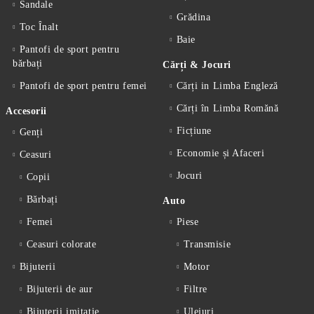
Sandale
Grădina
Toc Înalt
Baie
Pantofi de sport pentru
bărbați
Cărți & Jocuri
Pantofi de sport pentru femei
Cărți in Limba Engleză
Cărți în Limba Romănă
Accesorii
Ficțiune
Genți
Economie și Afaceri
Ceasuri
Jocuri
Copii
Bărbați
Auto
Femei
Piese
Ceasuri colorate
Transmisie
Bijuterii
Motor
Bijuterii de aur
Filtre
Bijuterii imitație
Uleiuri