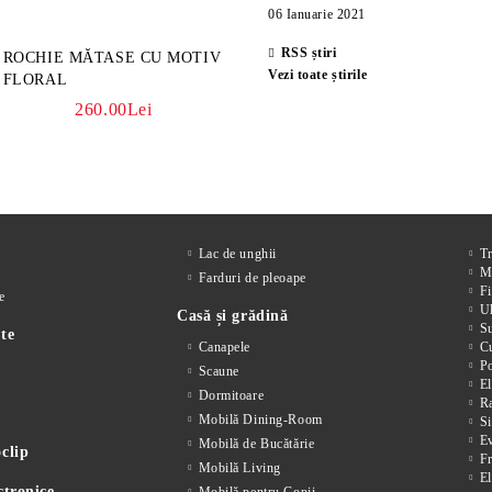
06 Ianuarie 2021
RSS știri
ROCHIE MĂTASE CU MOTIV
Vezi toate știrile
FLORAL
260.00Lei
Lac de unghii
T
M
Farduri de pleoape
Fi
e
Ul
Casă și grădină
S
te
Canapele
Cu
P
Scaune
El
Dormitoare
Ra
Mobilă Dining-Room
Si
E
Mobilă de Bucătărie
clip
F
Mobilă Living
El
ctronice