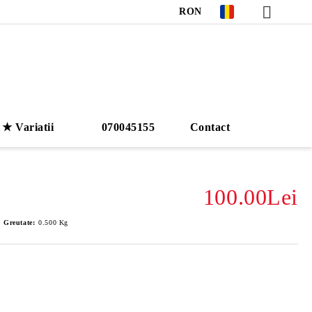
RON
★ Variatii
070045155
Contact
100.00Lei
Greutate:
0.500
Kg