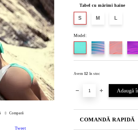
Tabel cu mărimi haine
S
M
L
Model:
Avem
12
în stoc
ă
Compară
COMANDĂ RAPIDĂ
Tweet
JUST 2 CÂMPURI TO FILL IN