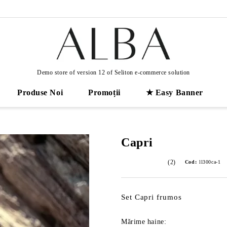
Demo store of version 12 of Seliton e-commerce solution
Produse Noi
Promoții
★ Easy Banner
Capri
(2)
Cod:
ll300ca-1
Set Capri frumos
Mărime haine: