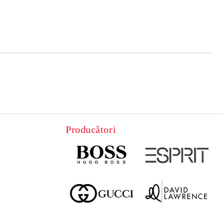
de confidentialitate
area comenzii.
Producători