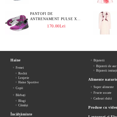
PANTOFI DE
ANTRENAMENT PULSE XT
CORE
170.00Lei
Haine
Bijuterii
Bijuterii de aur
Femei
Bijuterii imitați
Rochii
Lenjerie
Alimente naturis
Haine Sportive
Super alimente
Copii
Fructe uscate
Bărbați
Cadouri dulci
Blugi
Cămăși
Produse cu video
Încălțăminte
Laptopuri și Ele