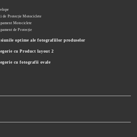
i
elope
i de Protecție Motociclete
ipament Motociclete
ipament de Protecție
iunile optime ale fotografiilor produselor
egorie cu Product layout 2
gorie cu fotografii ovale