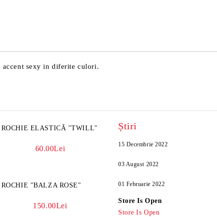
Sunt de acord cu
Politica 
Noi vă vom contacta pentru finaliz
 accent sexy in diferite culori.
Știri
ROCHIE ELASTICĂ "TWILL"
15 Decembrie 2022
60.00Lei
03 August 2022
01 Februarie 2022
ROCHIE "BALZA ROSE"
Store Is Open
150.00Lei
Store Is Open