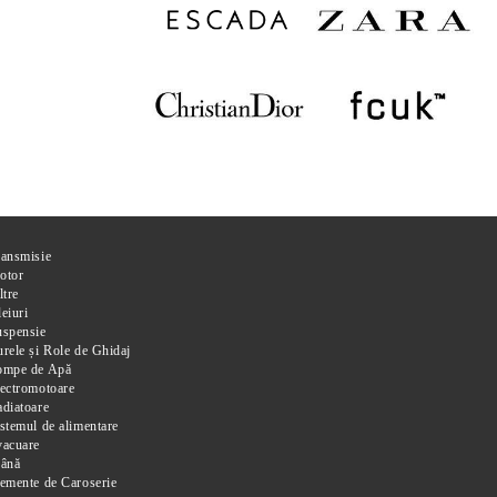
ransmisie
otor
ltre
eiuri
uspensie
rele și Role de Ghidaj
ompe de Apă
ectromotoare
diatoare
stemul de alimentare
vacuare
rână
emente de Caroserie