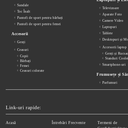
Sandale
Televizoare
Toc Înalt
Aparate Foto
Pantofi de sport pentru bărbați
Camere Video
Pantofi de sport pentru femei
Laptopuri
Tablete
Accesorii
Desktopuri și Mo
Genți
Accesorii laptop
Ceasuri
Genți și Rucsa
Copii
Standuri Coole
Bărbați
Smartphone-uri
Femei
Ceasuri colorate
Frumusețe și Să
Parfumuri
Link-uri rapide:
Acasă
Întrebări Frecvente
Termeni de