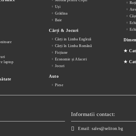
Mobilă pentru Copii
Roț
Uși
Anv
Grădina
Cășt
Baie
Ech
Ech
Cărți & Jocuri
Cărți in Limba Engleză
Dimens
nitoare
Cărți în Limba Romănă
★ Cat
Ficțiune
curi
Economie și Afaceri
★ Cate
re laptop
Jocuri
Auto
nătate
Piese
Informatii contact:
Email:
sales@seliton.bg