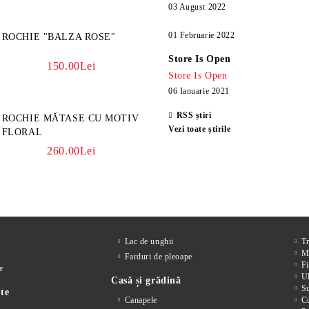
03 August 2022
01 Februarie 2022
ROCHIE "BALZA ROSE"
Store Is Open
150.00Lei
Store Is Open
06 Ianuarie 2021
RSS știri
ROCHIE MĂTASE CU MOTIV
Vezi toate știrile
FLORAL
260.00Lei
Lac de unghii
T
M
Farduri de pleoape
Fi
e
Ul
Casă și grădină
S
te
Canapele
Cu