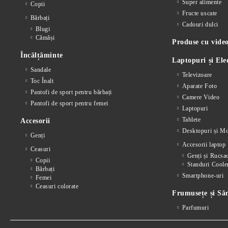
Super alimente
Copii
Fructe uscate
Bărbați
Cadouri dulci
Blugi
Cămăși
Produse cu video
Încălțăminte
Laptopuri și Ele
Sandale
Televizoare
Toc Înalt
Aparate Foto
Pantofi de sport pentru bărbați
Camere Video
Pantofi de sport pentru femei
Laptopuri
Tablete
Accesorii
Desktopuri și Mo
Genți
Accesorii laptop
Ceasuri
Genți și Rucsa
Copii
Standuri Coole
Bărbați
Smartphone-uri
Femei
Ceasuri colorate
Frumusețe și Să
Parfumuri