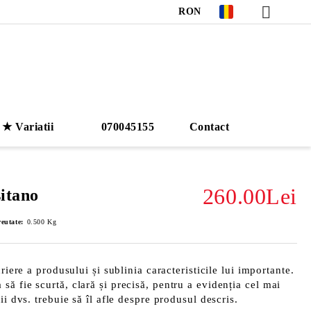
RON
★ Variatii
070045155
Contact
260.00Lei
itano
eutate:
0.500
Kg
riere a produsului și sublinia caracteristicile lui importante.
ă fie scurtă, clară și precisă, pentru a evidenția cel mai
ii dvs. trebuie să îl afle despre produsul descris.