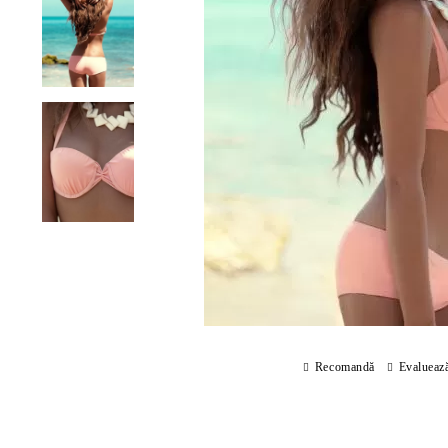
Recomandă
Evalueaz