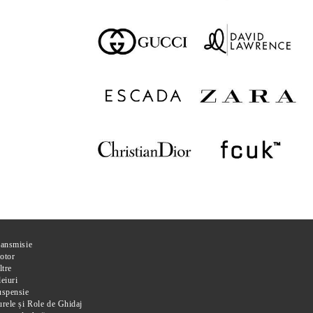
ransmisie
otor
ltre
eiuri
uspensie
rele și Role de Ghidaj