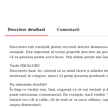
Descriere detaliată
Comentarii
Descrierea este esențială pentru succesul afacerii dumneavoas
esențiale. Este important să scrieți propriile descrieri ale p
vă va penaliza pentru acest lucru. Veți obține poziții mai înal
Vinde IDEALURI!
Descrierile bune fac cititorul să se simtă fericit și mândru de
motivează să cumpere, atunci vă puteți prezenta produsele in
Nu subestima detaliile!
În timp ce vindeți vise, însă, asigurați-vă că veți include și 
poate entuziasma consumatorul. De exemplu, dacă vindeți "cană
băuturi reci cât și calde, cât de mult se va stoca căldura, cap
asupra dimensiunii.