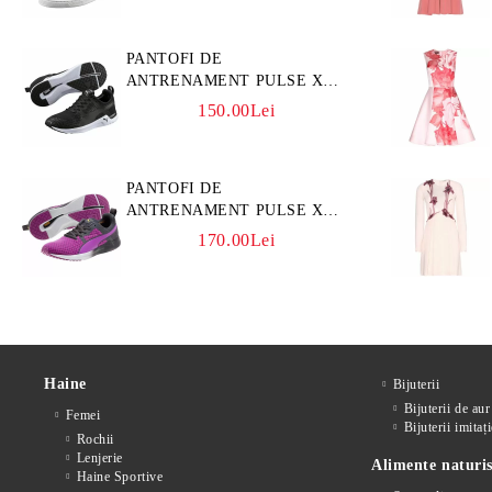
PANTOFI DE
ANTRENAMENT PULSE XT
3D
150.00Lei
PANTOFI DE
ANTRENAMENT PULSE XT
CORE
170.00Lei
Haine
Bijuterii
Bijuterii de aur
Femei
Bijuterii imitați
Rochii
Lenjerie
Alimente naturis
Haine Sportive