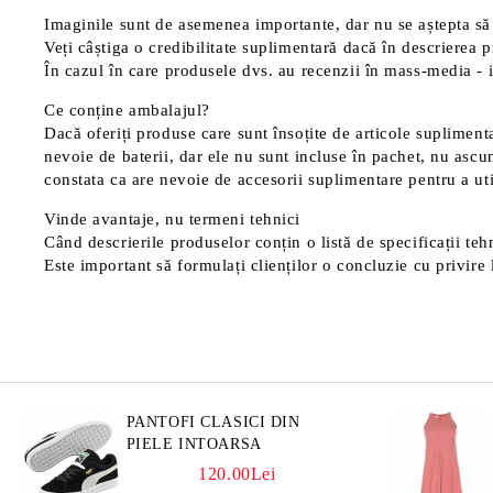
Imaginile sunt de asemenea importante, dar nu se aștepta să 
Veți câștiga o credibilitate suplimentară dacă în descrierea p
În cazul în care produsele dvs. au recenzii în mass-media - in
Ce conține ambalajul?
Dacă oferiți produse care sunt însoțite de articole suplimentar
nevoie de baterii, dar ele nu sunt incluse în pachet, nu ascu
constata ca are nevoie de accesorii suplimentare pentru a uti
Vinde avantaje, nu termeni tehnici
Când descrierile produselor conțin o listă de specificații tehn
Este important să formulați clienților o concluzie cu privire l
PANTOFI CLASICI DIN
PIELE INTOARSA
120.00Lei