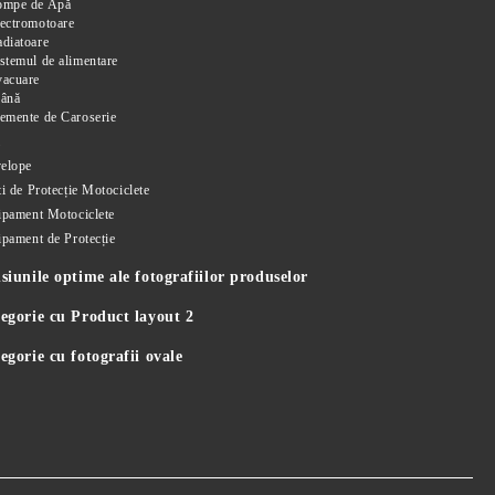
ompe de Apă
ectromotoare
diatoare
stemul de alimentare
vacuare
rână
emente de Caroserie
i
elope
i de Protecție Motociclete
ipament Motociclete
ipament de Protecție
iunile optime ale fotografiilor produselor
egorie cu Product layout 2
gorie cu fotografii ovale