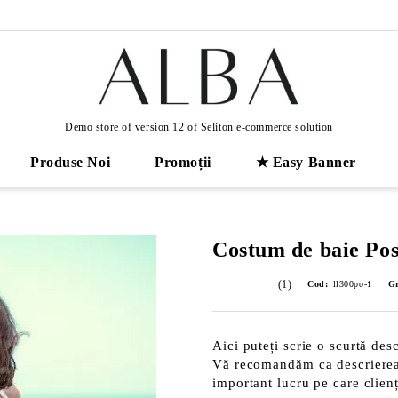
Demo store of version 12 of Seliton e-commerce solution
Produse Noi
Promoții
★ Easy Banner
Costum de baie Pos
(1)
Cod:
ll300po-1
Gr
Aici puteți scrie o scurtă desc
Vă recomandăm ca descrierea s
important lucru pe care clienț