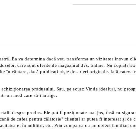
JUST 2 CÂMPURI TO FILL IN
Sunt de acord cu
Politica 
Noi vă vom contacta pentru finaliz
tră. Ea va determina dacă veți transforma un vizitator într-un clien
roduselor, care sunt oferite de magazinul dvs. online. Nu copiați tex
te în căutare, dacă publicați niște descrieri originale. Iată cateva 
 achiziționarea produsului. Sau, pe scurt: Vinde idealuri, nu prospec
tr-un mod care să-i intrige.
detalii despre produs. Ele pot fi poziționate mai jos, însă cu sigura
 de cafea pentru călătorie" clientul ar putea fi interesat și de ce
acitatea ei în mililitri, etc. Prin comparea cu un obiect familiar, c