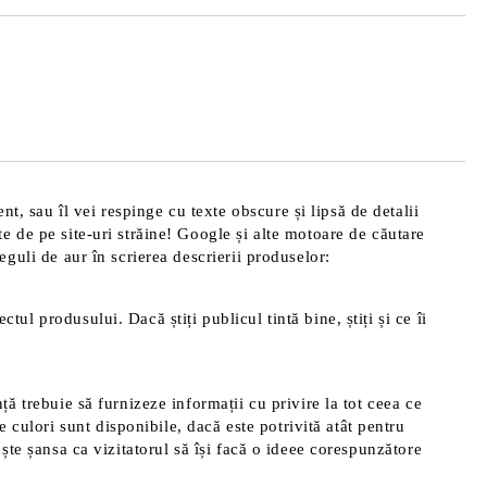
de confidentialitate
area comenzii.
t, sau îl vei respinge cu texte obscure și lipsă de detalii
te de pe site-uri străine! Google și alte motoare de căutare
reguli de aur în scrierea descrierii produselor:
tul produsului. Dacă știți publicul tintă bine, știți și ce îi
nță trebuie să furnizeze informații cu privire la tot ceea ce
 culori sunt disponibile, dacă este potrivită atât pentru
rește șansa ca vizitatorul să își facă o ideee corespunzătore