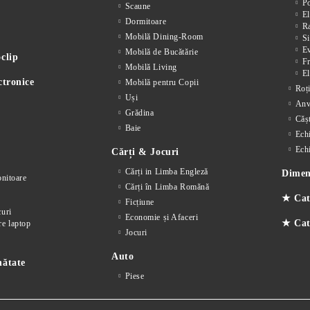
P
Scaune
El
Dormitoare
Ra
Mobilă Dining-Room
Si
E
Mobilă de Bucătărie
clip
F
Mobilă Living
El
ctronice
Mobilă pentru Copii
Roț
Uși
Anv
Grădina
Cășt
Baie
Ech
Ech
Cărți & Jocuri
Cărți in Limba Engleză
Dimens
nitoare
Cărți în Limba Romănă
★ Cat
Ficțiune
curi
Economie și Afaceri
★ Cate
re laptop
Jocuri
Auto
nătate
Piese