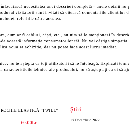
înlocuiască necesitatea unei descrieri completă - unele detalii nu 
rodusul vizitatorii sunt invitați să citească comentariile clienților
cludeți referirile către acestea.
e, cum ar fi cabluri, căști, etc., nu uita să le menționezi în descri
nde această informație consumatorilor tăi. Nu vei câștiga simpatia 
liza noua sa achiziție, dar nu poate face acest lucru imediat.
ice, nu te aștepta ca toți utilizatorii să le înțeleagă. Explicați ter
a caracteristicile tehnice ale produsului, nu să așteptați ca ei să aj
Știri
ROCHIE ELASTICĂ "TWILL"
15 Decembrie 2022
60.00Lei