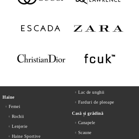
Lac de unghii
Haine
Farduri de pleoape
Femei
Casă și grădină
Rochii
Canapele
Lenjerie
Scaune
Haine Sportive