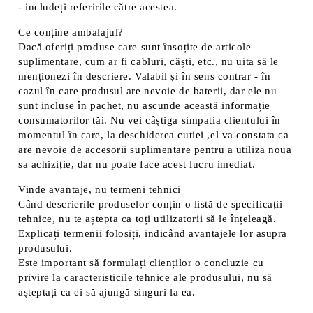
- includeți referirile către acestea.
Ce conține ambalajul?
Dacă oferiți produse care sunt însoțite de articole
suplimentare, cum ar fi cabluri, căști, etc., nu uita să le
menționezi în descriere. Valabil și în sens contrar - în
cazul în care produsul are nevoie de baterii, dar ele nu
sunt incluse în pachet, nu ascunde această informație
consumatorilor tăi. Nu vei câștiga simpatia clientului în
momentul în care, la deschiderea cutiei ,el va constata ca
are nevoie de accesorii suplimentare pentru a utiliza noua
sa achiziție, dar nu poate face acest lucru imediat.
Vinde avantaje, nu termeni tehnici
Când descrierile produselor conțin o listă de specificații
tehnice, nu te aștepta ca toți utilizatorii să le înțeleagă.
Explicați termenii folosiți, indicând avantajele lor asupra
produsului.
Este important să formulați clienților o concluzie cu
privire la caracteristicile tehnice ale produsului, nu să
așteptați ca ei să ajungă singuri la ea.