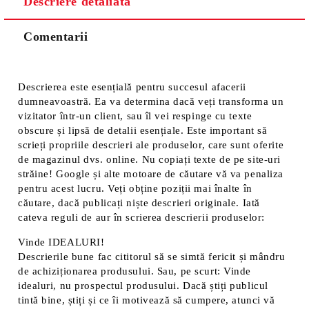
Descriere detaliată
Comentarii
Descrierea este esențială pentru succesul afacerii
dumneavoastră. Ea va determina dacă veți transforma un
vizitator într-un client, sau îl vei respinge cu texte
obscure și lipsă de detalii esențiale. Este important să
scrieți propriile descrieri ale produselor, care sunt oferite
de magazinul dvs. online. Nu copiați texte de pe site-uri
străine! Google și alte motoare de căutare vă va penaliza
pentru acest lucru. Veți obține poziții mai înalte în
căutare, dacă publicați niște descrieri originale. Iată
cateva reguli de aur în scrierea descrierii produselor:
Vinde IDEALURI!
Descrierile bune fac cititorul să se simtă fericit și mândru
de achiziționarea produsului. Sau, pe scurt: Vinde
idealuri, nu prospectul produsului. Dacă știți publicul
tintă bine, știți și ce îi motivează să cumpere, atunci vă