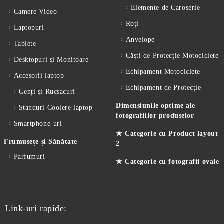
Elemente de Caroserie
Camere Video
Roți
Laptopuri
Anvelope
Tablete
Căști de Protecție Motociclete
Desktopuri și Monitoare
Echipament Motociclete
Accesorii laptop
Echipament de Protecție
Genți și Rucsacuri
Dimensiunile optime ale
Standuri Coolere laptop
fotografiilor produselor
Smartphone-uri
★ Categorie cu Product layout
Frumusețe și Sănătate
2
Parfumuri
★ Categorie cu fotografii ovale
Link-uri rapide: