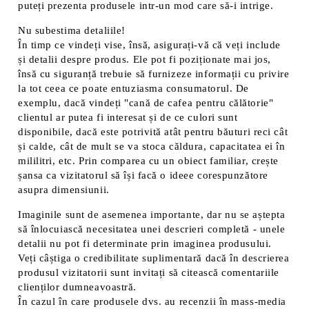
puteți prezenta produsele intr-un mod care să-i intrige.
Nu subestima detaliile!
În timp ce vindeți vise, însă, asigurați-vă că veți include
și detalii despre produs. Ele pot fi poziționate mai jos,
însă cu siguranță trebuie să furnizeze informații cu privire
la tot ceea ce poate entuziasma consumatorul. De
exemplu, dacă vindeți "cană de cafea pentru călătorie"
clientul ar putea fi interesat și de ce culori sunt
disponibile, dacă este potrivită atât pentru băuturi reci cât
și calde, cât de mult se va stoca căldura, capacitatea ei în
mililitri, etc. Prin comparea cu un obiect familiar, crește
șansa ca vizitatorul să își facă o ideee corespunzătore
asupra dimensiunii.
Imaginile sunt de asemenea importante, dar nu se aștepta
să înlocuiască necesitatea unei descrieri completă - unele
detalii nu pot fi determinate prin imaginea produsului.
Veți câștiga o credibilitate suplimentară dacă în descrierea
produsul vizitatorii sunt invitați să citească comentariile
clienților dumneavoastră.
În cazul în care produsele dvs. au recenzii în mass-media