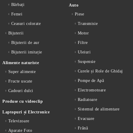
Bărbați
Auto
Femei
Piese
Ceasuri colorate
Transmisie
Bijuterii
Motor
Bijuterii de aur
Filtre
Bijuterii imitație
Uleiuri
Suspensie
Alimente naturiste
Curele și Role de Ghidaj
Super alimente
Pompe de Apă
Fructe uscate
Electromotoare
Cadouri dulci
Radiatoare
Produse cu videoclip
Sistemul de alimentare
Laptopuri și Electronice
Evacuare
Televizoare
Frână
Aparate Foto