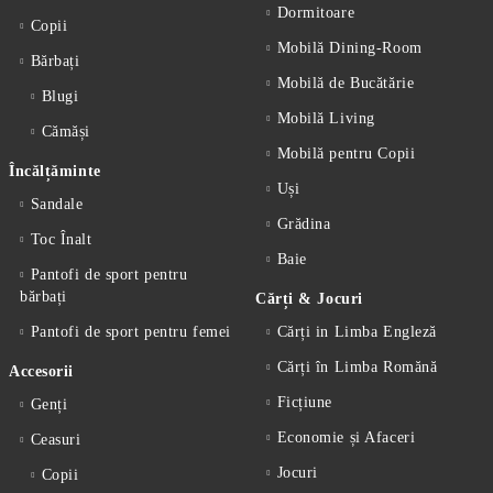
Dormitoare
Copii
Mobilă Dining-Room
Bărbați
Mobilă de Bucătărie
Blugi
Mobilă Living
Cămăși
Mobilă pentru Copii
Încălțăminte
Uși
Sandale
Grădina
Toc Înalt
Baie
Pantofi de sport pentru
bărbați
Cărți & Jocuri
Pantofi de sport pentru femei
Cărți in Limba Engleză
Cărți în Limba Romănă
Accesorii
Ficțiune
Genți
Economie și Afaceri
Ceasuri
Jocuri
Copii