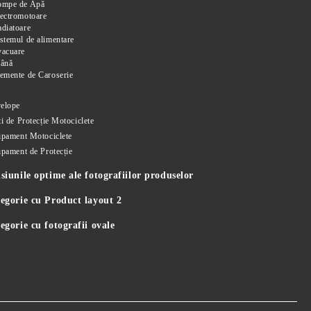
ompe de Apă
ectromotoare
diatoare
stemul de alimentare
vacuare
rână
emente de Caroserie
i
elope
i de Protecție Motociclete
ipament Motociclete
ipament de Protecție
iunile optime ale fotografiilor produselor
egorie cu Product layout 2
gorie cu fotografii ovale