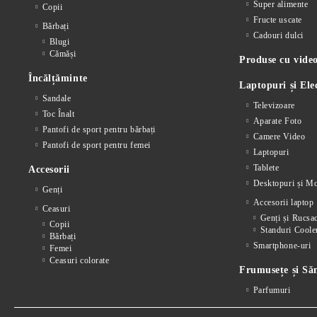
Super alimente
Copii
Fructe uscate
Bărbați
Cadouri dulci
Blugi
Cămăși
Produse cu video
Încălțăminte
Laptopuri și Ele
Sandale
Televizoare
Toc Înalt
Aparate Foto
Pantofi de sport pentru bărbați
Camere Video
Pantofi de sport pentru femei
Laptopuri
Tablete
Accesorii
Desktopuri și Mo
Genți
Accesorii laptop
Ceasuri
Genți și Rucsa
Copii
Standuri Coole
Bărbați
Smartphone-uri
Femei
Ceasuri colorate
Frumusețe și Să
Parfumuri