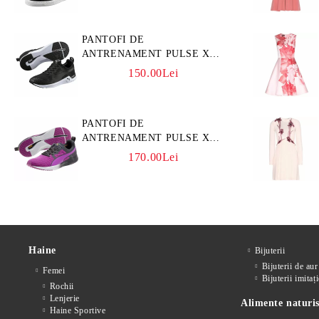
PANTOFI DE
ANTRENAMENT PULSE XT
3D
150.00Lei
PANTOFI DE
ANTRENAMENT PULSE XT
CORE
170.00Lei
Haine
Bijuterii
Bijuterii de aur
Femei
Bijuterii imitați
Rochii
Lenjerie
Alimente naturis
Haine Sportive