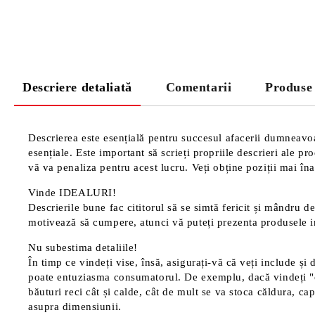
Descriere detaliată
Comentarii
Produse
Descrierea este esențială pentru succesul afacerii dumneavoas
esențiale. Este important să scrieți propriile descrieri ale p
vă va penaliza pentru acest lucru. Veți obține poziții mai înal
Vinde IDEALURI!
Descrierile bune fac cititorul să se simtă fericit și mândru de
motivează să cumpere, atunci vă puteți prezenta produsele in
Nu subestima detaliile!
În timp ce vindeți vise, însă, asigurați-vă că veți include și 
poate entuziasma consumatorul. De exemplu, dacă vindeți "cană
băuturi reci cât și calde, cât de mult se va stoca căldura, cap
asupra dimensiunii.