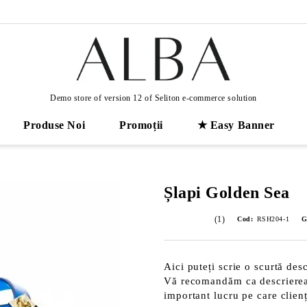
Demo store of version 12 of Seliton e-commerce solution
Produse Noi
Promoții
★ Easy Banner
Șlapi Golden Sea
(1)
Cod:
RSH204-1
G
Aici puteți scrie o scurtă desc
Vă recomandăm ca descrierea s
important lucru pe care clienț