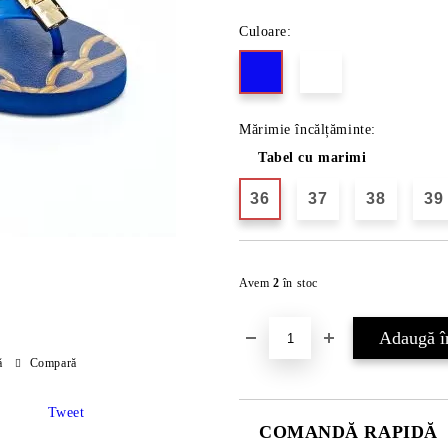
Culoare:
Mărimie încălțăminte:
Tabel cu marimi
36
37
38
39
Avem
2
în stoc
ă
Compară
Tweet
COMANDĂ RAPIDĂ