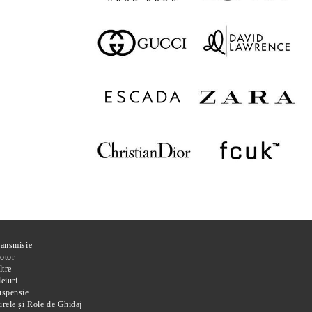
ransmisie
otor
ltre
eiuri
uspensie
rele și Role de Ghidaj