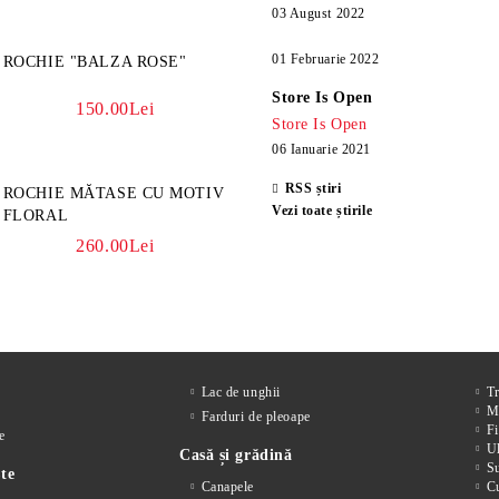
03 August 2022
01 Februarie 2022
ROCHIE "BALZA ROSE"
Store Is Open
150.00Lei
Store Is Open
06 Ianuarie 2021
RSS știri
ROCHIE MĂTASE CU MOTIV
Vezi toate știrile
FLORAL
260.00Lei
Lac de unghii
T
M
Farduri de pleoape
Fi
e
Ul
Casă și grădină
S
te
Canapele
Cu