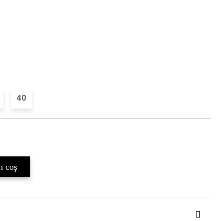
40
Îmi doresc