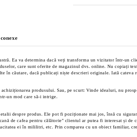
JUST 2 CÂMPURI TO FILL IN
Sunt de acord cu
Politica 
Noi vă vom contacta pentru finaliz
 conexe
tră. Ea va determina dacă veți transforma un vizitator într-un clien
roduselor, care sunt oferite de magazinul dvs. online. Nu copiați tex
te în căutare, dacă publicați niște descrieri originale. Iată cateva 
 achiziționarea produsului. Sau, pe scurt: Vinde idealuri, nu prospec
tr-un mod care să-i intrige.
detalii despre produs. Ele pot fi poziționate mai jos, însă cu sigura
 de cafea pentru călătorie" clientul ar putea fi interesat și de ce
acitatea ei în mililitri, etc. Prin comparea cu un obiect familiar, c