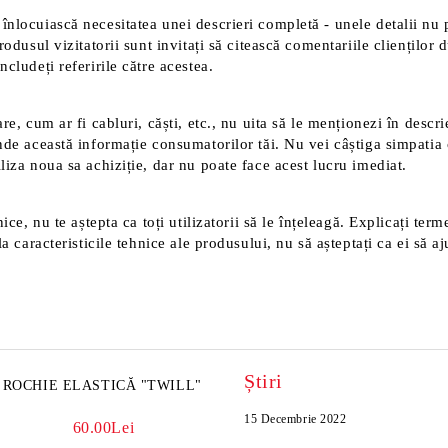
înlocuiască necesitatea unei descrieri completă - unele detalii nu 
rodusul vizitatorii sunt invitați să citească comentariile clienților
cludeți referirile către acestea.
e, cum ar fi cabluri, căști, etc., nu uita să le menționezi în descri
nde această informație consumatorilor tăi. Nu vei câștiga simpatia 
liza noua sa achiziție, dar nu poate face acest lucru imediat.
ice, nu te aștepta ca toți utilizatorii să le înțeleagă. Explicați ter
a caracteristicile tehnice ale produsului, nu să așteptați ca ei să aj
Știri
ROCHIE ELASTICĂ "TWILL"
15 Decembrie 2022
60.00Lei