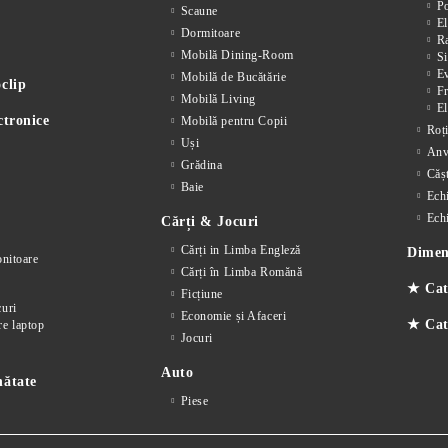
P
Scaune
El
Dormitoare
Ra
Mobilă Dining-Room
Si
E
Mobilă de Bucătărie
clip
F
Mobilă Living
El
ctronice
Mobilă pentru Copii
Roț
Uși
Anv
Grădina
Cășt
Baie
Ech
Ech
Cărți & Jocuri
Cărți in Limba Engleză
Dimens
nitoare
Cărți în Limba Romănă
★ Cat
Ficțiune
curi
Economie și Afaceri
★ Cate
re laptop
Jocuri
Auto
nătate
Piese