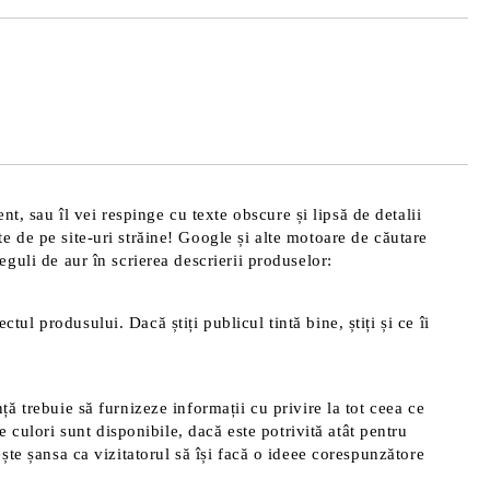
de confidentialitate
area comenzii.
t, sau îl vei respinge cu texte obscure și lipsă de detalii
te de pe site-uri străine! Google și alte motoare de căutare
reguli de aur în scrierea descrierii produselor:
tul produsului. Dacă știți publicul tintă bine, știți și ce îi
nță trebuie să furnizeze informații cu privire la tot ceea ce
 culori sunt disponibile, dacă este potrivită atât pentru
rește șansa ca vizitatorul să își facă o ideee corespunzătore