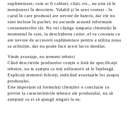
suplimentare, cum ar fi cabluri, căști, etc., nu uita să le
menționezi în descriere. Valabil și în sens contrar - în
cazul în care produsul are nevoie de baterii, dar ele nu
sunt incluse în pachet, nu ascunde această informație
consumatorilor tăi. Nu vei câștiga simpatia clientului în
momentul în care, la deschiderea cutiei ,el va constata ca
are nevoie de accesorii suplimentare pentru a utiliza noua
sa achiziție, dar nu poate face acest lucru imediat.
Vinde avantaje, nu termeni tehnici
Când descrierile produselor conțin o listă de specificații
tehnice, nu te aștepta ca toți utilizatorii să le înțeleagă.
Explicați termenii folosiți, indicând avantajele lor asupra
produsului.
Este important să formulați clienților o concluzie cu
privire la caracteristicile tehnice ale produsului, nu să
așteptați ca ei să ajungă singuri la ea.