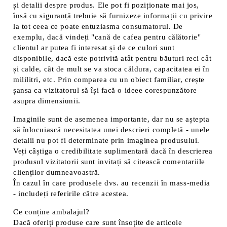
și detalii despre produs. Ele pot fi poziționate mai jos,
însă cu siguranță trebuie să furnizeze informații cu privire
la tot ceea ce poate entuziasma consumatorul. De
exemplu, dacă vindeți "cană de cafea pentru călătorie"
clientul ar putea fi interesat și de ce culori sunt
disponibile, dacă este potrivită atât pentru băuturi reci cât
și calde, cât de mult se va stoca căldura, capacitatea ei în
mililitri, etc. Prin comparea cu un obiect familiar, crește
șansa ca vizitatorul să își facă o ideee corespunzătore
asupra dimensiunii.
Imaginile sunt de asemenea importante, dar nu se aștepta
să înlocuiască necesitatea unei descrieri completă - unele
detalii nu pot fi determinate prin imaginea produsului.
Veți câștiga o credibilitate suplimentară dacă în descrierea
produsul vizitatorii sunt invitați să citească comentariile
clienților dumneavoastră.
În cazul în care produsele dvs. au recenzii în mass-media
- includeți referirile către acestea.
Ce conține ambalajul?
Dacă oferiți produse care sunt însoțite de articole