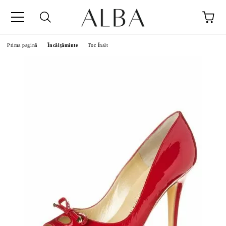
Prima pagină
Încălțăminte
Toc Înalt