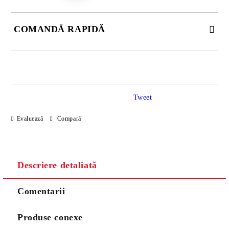
COMANDĂ RAPIDĂ
JUST 2 CÂMPURI TO FILL IN
Tweet
Sunt de acord cu
Politica de confidentialitate
Evaluează
Compară
Noi vă vom contacta pentru finalizarea comenzii.
Descriere detaliată
Comentarii
Produse conexe