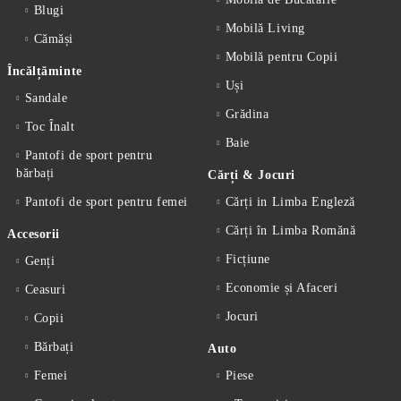
Blugi
Mobilă Living
Cămăși
Mobilă pentru Copii
Încălțăminte
Uși
Sandale
Grădina
Toc Înalt
Baie
Pantofi de sport pentru
bărbați
Cărți & Jocuri
Pantofi de sport pentru femei
Cărți in Limba Engleză
Cărți în Limba Romănă
Accesorii
Ficțiune
Genți
Economie și Afaceri
Ceasuri
Jocuri
Copii
Bărbați
Auto
Femei
Piese