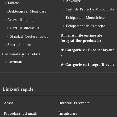
Anvelope
Tablete
Căști de Protecție Motociclete
Desktopuri și Monitoare
Echipament Motociclete
Accesorii laptop
Echipament de Protecție
Genți și Rucsacuri
Dimensiunile optime ale
Standuri Coolere laptop
fotografiilor produselor
Smartphone-uri
★ Categorie cu Product layout
Frumusețe și Sănătate
2
Parfumuri
★ Categorie cu fotografii ovale
Link-uri rapide:
Acasă
Întrebări Frecvente
Procedură reclamaţii
Înregistrare