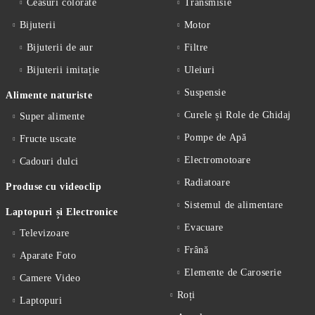
Ceasuri colorate
Transmisie
Bijuterii
Motor
Bijuterii de aur
Filtre
Bijuterii imitație
Uleiuri
Suspensie
Alimente naturiste
Curele și Role de Ghidaj
Super alimente
Pompe de Apă
Fructe uscate
Electromotoare
Cadouri dulci
Radiatoare
Produse cu videoclip
Sistemul de alimentare
Laptopuri și Electronice
Evacuare
Televizoare
Frână
Aparate Foto
Elemente de Caroserie
Camere Video
Roți
Laptopuri