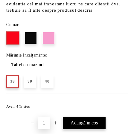
evidenția cel mai important lucru pe care clienții dvs.
trebuie să îl afle despre produsul descris.
Culoare:
Mărimie încălțăminte:
Tabel cu marimi
38
39
40
Îmi doresc
Avem
4
în stoc