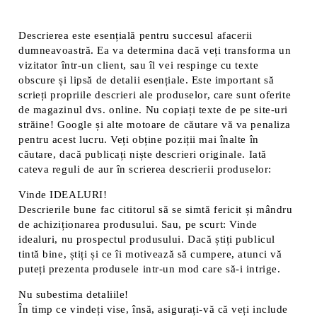
Descrierea este esențială pentru succesul afacerii
dumneavoastră. Ea va determina dacă veți transforma un
vizitator într-un client, sau îl vei respinge cu texte
obscure și lipsă de detalii esențiale. Este important să
scrieți propriile descrieri ale produselor, care sunt oferite
de magazinul dvs. online. Nu copiați texte de pe site-uri
străine! Google și alte motoare de căutare vă va penaliza
pentru acest lucru. Veți obține poziții mai înalte în
căutare, dacă publicați niște descrieri originale. Iată
cateva reguli de aur în scrierea descrierii produselor:
Vinde IDEALURI!
Descrierile bune fac cititorul să se simtă fericit și mândru
de achiziționarea produsului. Sau, pe scurt: Vinde
idealuri, nu prospectul produsului. Dacă știți publicul
tintă bine, știți și ce îi motivează să cumpere, atunci vă
puteți prezenta produsele intr-un mod care să-i intrige.
Nu subestima detaliile!
În timp ce vindeți vise, însă, asigurați-vă că veți include