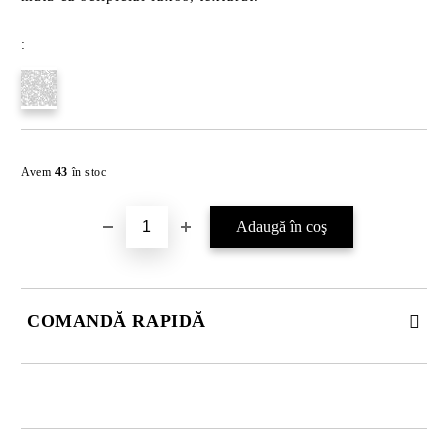
:
Îmi doresc
Avem
43
în stoc
COMANDĂ RAPIDĂ
JUST 2 CÂMPURI TO FILL IN