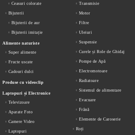
Ceasuri colorate
Transmisie
Bijuterii
Motor
Bijuterii de aur
Filtre
Bijuterii imitație
Uleiuri
Suspensie
Alimente naturiste
Curele și Role de Ghidaj
Super alimente
Pompe de Apă
Fructe uscate
Electromotoare
Cadouri dulci
Radiatoare
Produse cu videoclip
Sistemul de alimentare
Laptopuri și Electronice
Evacuare
Televizoare
Frână
Aparate Foto
Elemente de Caroserie
Camere Video
Roți
Laptopuri