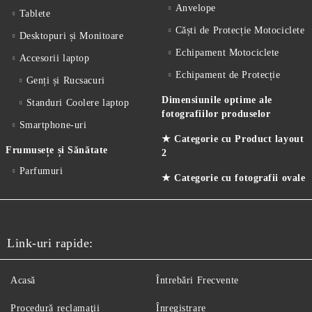
Anvelope
Tablete
Căști de Protecție Motociclete
Desktopuri și Monitoare
Echipament Motociclete
Accesorii laptop
Echipament de Protecție
Genți și Rucsacuri
Dimensiunile optime ale
Standuri Coolere laptop
fotografiilor produselor
Smartphone-uri
★ Categorie cu Product layout
Frumusețe și Sănătate
2
Parfumuri
★ Categorie cu fotografii ovale
Link-uri rapide:
Acasă
Întrebări Frecvente
Procedură reclamaţii
Înregistrare