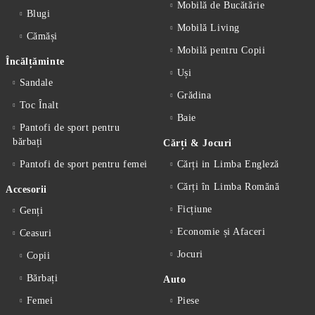
Mobilă de Bucătărie
Blugi
Mobilă Living
Cămăși
Mobilă pentru Copii
Încălțăminte
Uși
Sandale
Grădina
Toc Înalt
Baie
Pantofi de sport pentru
bărbați
Cărți & Jocuri
Pantofi de sport pentru femei
Cărți in Limba Engleză
Cărți în Limba Romănă
Accesorii
Ficțiune
Genți
Economie și Afaceri
Ceasuri
Jocuri
Copii
Bărbați
Auto
Femei
Piese