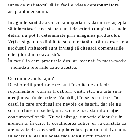
șansa ca vizitatorul să își facă o ideee corespunzătore
asupra dimensiunii.
Imaginile sunt de asemenea importante, dar nu se aștepta
să înlocuiască necesitatea unei descrieri completă - unele
detalii nu pot fi determinate prin imaginea produsului.
Veți câștiga o credibilitate suplimentară dacă în descrierea
produsul vizitatorii sunt invitați să citească comentariile
clienților dumneavoastră.
În cazul în care produsele dvs. au recenzii în mass-media
- includeți referirile către acestea.
Ce conține ambalajul?
Dacă oferiți produse care sunt însoțite de articole
suplimentare, cum ar fi cabluri, căști, etc., nu uita să le
menționezi în descriere. Valabil și în sens contrar - în
cazul în care produsul are nevoie de baterii, dar ele nu
sunt incluse în pachet, nu ascunde această informație
consumatorilor tăi. Nu vei câștiga simpatia clientului în
momentul în care, la deschiderea cutiei ,el va constata ca
are nevoie de accesorii suplimentare pentru a utiliza noua
sa achiziție, dar nu poate face acest lucru imediat.