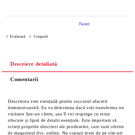
Tweet
Sunt de acord cu
Politica de confidentialitate
Evaluează
Compară
Noi vă vom contacta pentru finalizarea comenzii.
Descriere detaliată
Comentarii
Descrierea este esențială pentru succesul afacerii
dumneavoastră. Ea va determina dacă veți transforma un
vizitator într-un client, sau îl vei respinge cu texte
obscure și lipsă de detalii esențiale. Este important să
scrieți propriile descrieri ale produselor, care sunt oferite
de magazinul dvs. online. Nu copiați texte de pe site-uri