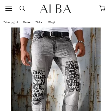
Prima pagină
Haine
Bărbați
Blugi