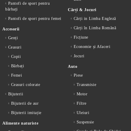
Pantofi de sport pentru
bărbați
Cărți & Jocuri
Pantofi de sport pentru femei
Cărți in Limba Engleză
Cărți în Limba Romănă
Accesorii
Ficțiune
Genți
Economie și Afaceri
Ceasuri
Jocuri
Copii
Bărbați
Auto
Femei
Piese
Ceasuri colorate
Transmisie
Bijuterii
Motor
Bijuterii de aur
Filtre
Bijuterii imitație
Uleiuri
Suspensie
Alimente naturiste