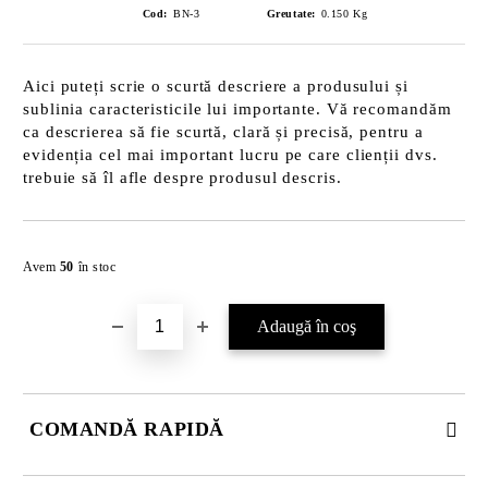
Cod:
BN-3
Greutate:
0.150
Kg
Aici puteți scrie o scurtă descriere a produsului și
sublinia caracteristicile lui importante. Vă recomandăm
ca descrierea să fie scurtă, clară și precisă, pentru a
evidenția cel mai important lucru pe care clienții dvs.
trebuie să îl afle despre produsul descris.
Îmi doresc
Avem
50
în stoc
COMANDĂ RAPIDĂ
JUST 2 CÂMPURI TO FILL IN