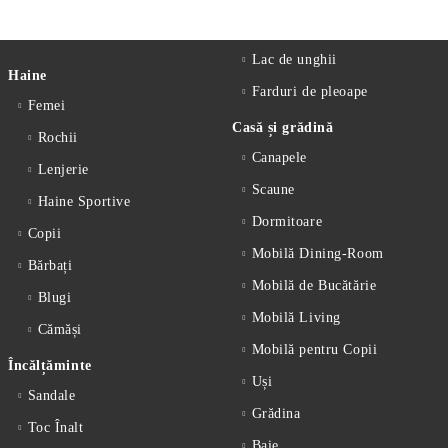
Lac de unghii
Haine
Farduri de pleoape
Femei
Casă și grădină
Rochii
Canapele
Lenjerie
Scaune
Haine Sportive
Dormitoare
Copii
Mobilă Dining-Room
Bărbați
Mobilă de Bucătărie
Blugi
Mobilă Living
Cămăși
Mobilă pentru Copii
Încălțăminte
Uși
Sandale
Grădina
Toc Înalt
Baie