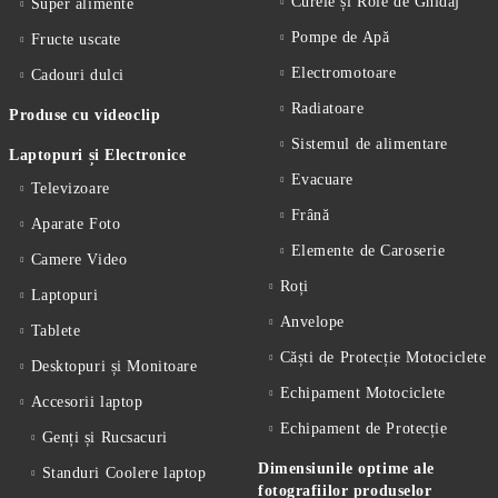
Curele și Role de Ghidaj
Super alimente
Pompe de Apă
Fructe uscate
Electromotoare
Cadouri dulci
Radiatoare
Produse cu videoclip
Sistemul de alimentare
Laptopuri și Electronice
Evacuare
Televizoare
Frână
Aparate Foto
Elemente de Caroserie
Camere Video
Roți
Laptopuri
Anvelope
Tablete
Căști de Protecție Motociclete
Desktopuri și Monitoare
Echipament Motociclete
Accesorii laptop
Echipament de Protecție
Genți și Rucsacuri
Dimensiunile optime ale
Standuri Coolere laptop
fotografiilor produselor