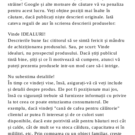
străine! Google și alte motoare de căutare vă va penaliza
pentru acest lucru. Veți obține poziții mai înalte în
căutare, dacă publicați niște descrieri originale. Iată
cateva reguli de aur în scrierea descrierii produselor:
Vinde IDEALURI!
Descrierile bune fac cititorul să se simtă fericit și mândru
de achiziționarea produsului. Sau, pe scurt: Vinde
idealuri, nu prospectul produsului. Dacă știți publicul
tintă bine, știți și ce îi motivează să cumpere, atunci vă
puteți prezenta produsele intr-un mod care să-i intrige.
Nu subestima detaliile!
În timp ce vindeți vise, însă, asigurați-vă că veți include
și detalii despre produs. Ele pot fi poziționate mai jos,
însă cu siguranță trebuie să furnizeze informații cu privire
la tot ceea ce poate entuziasma consumatorul. De
exemplu, dacă vindeți "cană de cafea pentru călătorie"
clientul ar putea fi interesat și de ce culori sunt
disponibile, dacă este potrivită atât pentru băuturi reci cât
și calde, cât de mult se va stoca căldura, capacitatea ei în
mililitri, etc. Prin comparea cu un obiect familiar, crește