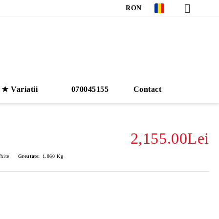
RON
★ Variatii
070045155
Contact
2,155.00Lei
hite
Greutate:
1.860
Kg