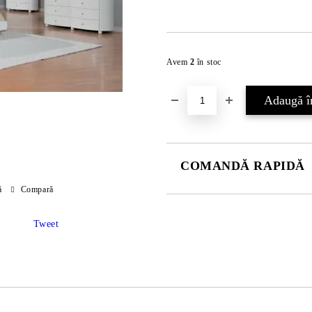
Avem
2
în stoc
COMANDĂ RAPIDĂ
ă
Compară
JUST 2 CÂMPURI TO FILL IN
Tweet
Sunt de acord cu
Politica 
Noi vă vom contacta pentru finaliz