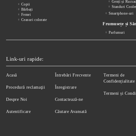
Genți și Rucsa
Copii
Standuri Coole
Bărbați
Smartphone-uri
Femei
Ceasuri colorate
Frumusețe și Să
Parfumuri
Link-uri rapide:
Acasă
Întrebări Frecvente
Termeni de
Confidențialitate
Procedură reclamaţii
Înregistrare
Termeni și Condi
Despre Noi
Contactează-ne
Autentificare
Căutare Avansată