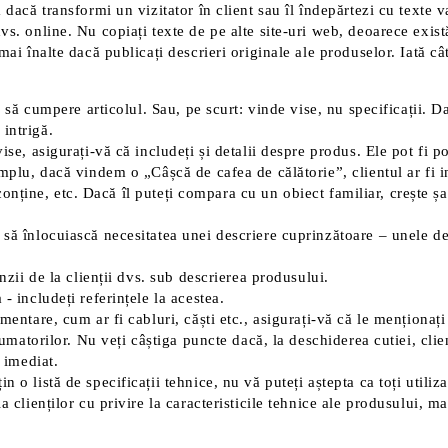
dacă transformi un vizitator în client sau îl îndepărtezi cu texte vag
vs. online. Nu copiați texte de pe alte site-uri web, deoarece exist
mai înalte dacă publicați descrieri originale ale produselor. Iată câ
u să cumpere articolul. Sau, pe scurt: vinde vise, nu specificații. Da
intrigă.
se, asigurați-vă că includeți și detalii despre produs. Ele pot fi po
lu, dacă vindem o „Câșcă de cafea de călătorie”, clientul ar fi int
ri conține, etc. Dacă îl puteți compara cu un obiect familiar, crește
să înlocuiască necesitatea unei descriere cuprinzătoare – unele det
nzii de la clienții dvs. sub descrierea produsului.
- includeți referințele la acestea.
entare, cum ar fi cabluri, căști etc., asigurați-vă că le menționați
nsumatorilor. Nu veți câștiga puncte dacă, la deschiderea cutiei, cl
u imediat.
 o listă de specificații tehnice, nu vă puteți aștepta ca toți utiliz
clienților cu privire la caracteristicile tehnice ale produsului, mai