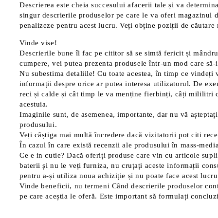
Descrierea este cheia succesului afacerii tale și va determina 
singur descrierile produselor pe care le va oferi magazinul d
penalizeze pentru acest lucru. Veți obține poziții de căutare 
Vinde vise!
Descrierile bune îl fac pe cititor să se simtă fericit și mândr
cumpere, vei putea prezenta produsele într-un mod care să-i 
Nu subestima detaliile!
Cu toate acestea, în timp ce vindeți vi
informații despre orice ar putea interesa utilizatorul.
De exemp
reci și calde și cât timp le va menține fierbinți, câți mililit
acestuia.
Imaginile sunt, de asemenea, importante, dar nu vă așteptați 
produsului.
Veți câștiga mai multă încredere dacă vizitatorii pot citi rece
În cazul în care există recenzii ale produsului în mass-media 
Ce e in cutie?
Dacă oferiți produse care vin cu articole suplim
baterii și nu le veți furniza, nu cruțați aceste informații co
pentru a-și utiliza noua achiziție și nu poate face acest lucr
Vinde beneficii, nu termeni
Când descrierile produselor conțin
pe care aceștia le oferă.
Este important să formulați concluzia 