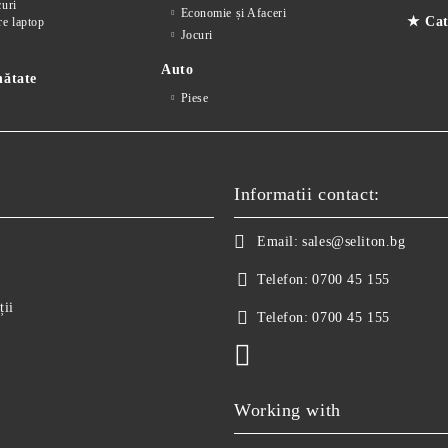
curi
Economie și Afaceri
★ Cate
re laptop
Jocuri
Auto
nătate
Piese
Informatii contact:
Email:
sales@seliton.bg
Telefon:
0700 45 155
ții
Telefon:
0700 45 155
Working with