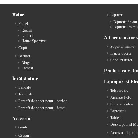
Haine
Bijuterii
Bijuterii de aur
Femei
Bijuterii imitați
Rochii
Lenjerie
Alimente naturis
Haine Sportive
Super alimente
Copii
Fructe uscate
Bărbați
Cadouri dulci
Blugi
Cămăși
Produse cu video
Încălțăminte
Laptopuri și Ele
Sandale
Televizoare
Toc Înalt
Aparate Foto
Pantofi de sport pentru bărbați
Camere Video
Pantofi de sport pentru femei
Laptopuri
Tablete
Accesorii
Desktopuri și Mo
Genți
Accesorii laptop
Ceasuri