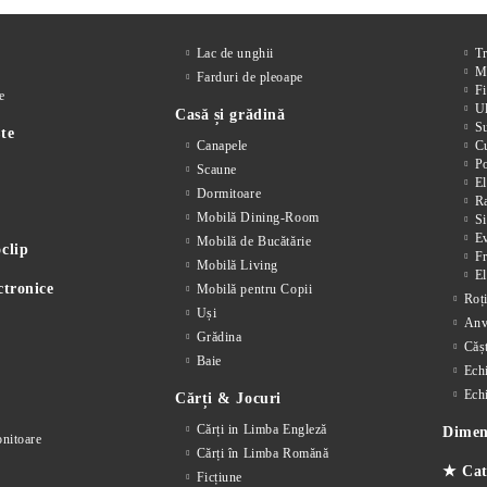
Lac de unghii
T
M
Farduri de pleoape
Fi
e
Ul
Casă și grădină
S
te
Canapele
Cu
P
Scaune
El
Dormitoare
Ra
Mobilă Dining-Room
Si
E
Mobilă de Bucătărie
clip
F
Mobilă Living
El
ctronice
Mobilă pentru Copii
Roț
Uși
Anv
Grădina
Cășt
Baie
Ech
Ech
Cărți & Jocuri
Cărți in Limba Engleză
Dimens
nitoare
Cărți în Limba Romănă
★ Cat
Ficțiune