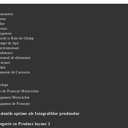
ransmisie
otor
ltre
eiuri
uspensie
rele și Role de Ghidaj
ompe de Apă
ectromotoare
diatoare
stemul de alimentare
vacuare
rână
emente de Caroserie
i
elope
i de Protecție Motociclete
ipament Motociclete
ipament de Protecție
iunile optime ale fotografiilor produselor
egorie cu Product layout 2