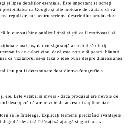
i și lipsa detaliilor esențiale. Este important să scrieți
ă posibilitatea ca Google și alte motoare de căutare să vă
teva reguli de aur pentru scrierea descrierilor produselor:
că îți cunoști bine publicul țintă și știi ce îl motivează să
ziționate mai jos, dar cu siguranță ar trebui să oferiți
eresat în ce culori vine, dacă este potrivită pentru băuturi
 șansa ca vizitatorul să-și facă o idee bună despre dimensiunea
alii nu pot fi determinate doar dintr-o fotografie a
 și ele. Este valabil și invers - dacă produsul are nevoie de
ientul descoperă că are nevoie de accesorii suplimentare
atorii să le înțeleagă. Explicați termenii precizând avantajele
 degrabă decât să îi lăsați să ajungă singuri la ea.