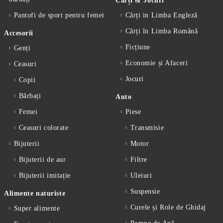
Cărți & Jocuri
Pantofi de sport pentru femei
Cărți in Limba Engleză
Cărți în Limba Romănă
Accesorii
Ficțiune
Genți
Economie și Afaceri
Ceasuri
Jocuri
Copii
Bărbați
Auto
Femei
Piese
Ceasuri colorate
Transmisie
Bijuterii
Motor
Bijuterii de aur
Filtre
Bijuterii imitație
Uleiuri
Suspensie
Alimente naturiste
Curele și Role de Ghidaj
Super alimente