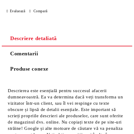
Sunt de acord cu
Politica de confidentialitate
Evaluează
Compară
Noi vă vom contacta pentru finalizarea comenzii.
Descriere detaliată
Comentarii
Produse conexe
Descrierea este esențială pentru succesul afacerii
dumneavoastră. Ea va determina dacă veți transforma un
vizitator într-un client, sau îl vei respinge cu texte
obscure și lipsă de detalii esențiale. Este important să
scrieți propriile descrieri ale produselor, care sunt oferite
de magazinul dvs. online. Nu copiați texte de pe site-uri
străine! Google și alte motoare de căutare vă va penaliza