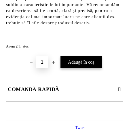
sublinia caracteristicile lui importante. Vă recomandăm
ca descrierea să fie scurtă, clară și precisă, pentru a
evidenția cel mai important lucru pe care clienții dvs.
trebuie să îl afle despre produsul descris.
Îmi doresc
Avem
2
în stoc
COMANDĂ RAPIDĂ
JUST 2 CÂMPURI TO FILL IN
Tweet