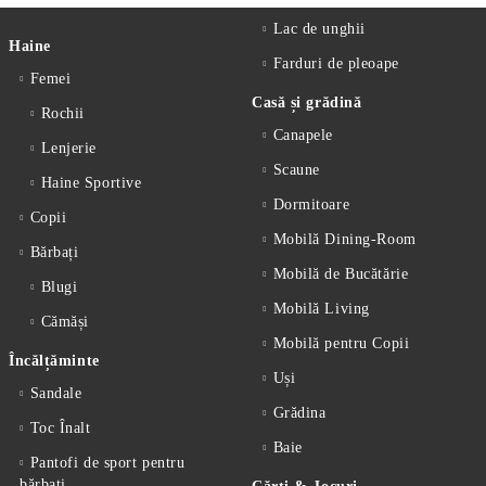
Lac de unghii
Haine
Farduri de pleoape
Femei
Casă și grădină
Rochii
Canapele
Lenjerie
Scaune
Haine Sportive
Dormitoare
Copii
Mobilă Dining-Room
Bărbați
Mobilă de Bucătărie
Blugi
Mobilă Living
Cămăși
Mobilă pentru Copii
Încălțăminte
Uși
Sandale
Grădina
Toc Înalt
Baie
Pantofi de sport pentru
bărbați