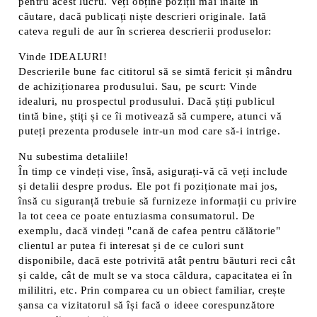
pentru acest lucru. Veți obține poziții mai înalte în
căutare, dacă publicați niște descrieri originale. Iată
cateva reguli de aur în scrierea descrierii produselor:
Vinde IDEALURI!
Descrierile bune fac cititorul să se simtă fericit și mândru
de achiziționarea produsului. Sau, pe scurt: Vinde
idealuri, nu prospectul produsului. Dacă știți publicul
tintă bine, știți și ce îi motivează să cumpere, atunci vă
puteți prezenta produsele intr-un mod care să-i intrige.
Nu subestima detaliile!
În timp ce vindeți vise, însă, asigurați-vă că veți include
și detalii despre produs. Ele pot fi poziționate mai jos,
însă cu siguranță trebuie să furnizeze informații cu privire
la tot ceea ce poate entuziasma consumatorul. De
exemplu, dacă vindeți "cană de cafea pentru călătorie"
clientul ar putea fi interesat și de ce culori sunt
disponibile, dacă este potrivită atât pentru băuturi reci cât
și calde, cât de mult se va stoca căldura, capacitatea ei în
mililitri, etc. Prin comparea cu un obiect familiar, crește
șansa ca vizitatorul să își facă o ideee corespunzătore