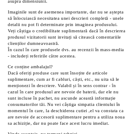
asupra dimensiunii.
Imaginile sunt de asemenea importante, dar nu se aștepta
să înlocuiască necesitatea unei descrieri completă - unele
detalii nu pot fi determinate prin imaginea produsului.
Veți câștiga o credibilitate suplimentară dacă în descrierea
produsul vizitatorii sunt invitați să citească comentariile
clienților dumneavoastră.
În cazul în care produsele dvs. au recenzii în mass-media
- includeți referirile către acestea.
Ce conține ambalajul?
Dacă oferiți produse care sunt însoțite de articole
suplimentare, cum ar fi cabluri, căști, etc., nu uita să le
menționezi în descriere. Valabil și în sens contrar - în
cazul în care produsul are nevoie de baterii, dar ele nu
sunt incluse în pachet, nu ascunde această informație
consumatorilor tăi. Nu vei câștiga simpatia clientului în
momentul în care, la deschiderea cutiei ,el va constata ca
are nevoie de accesorii suplimentare pentru a utiliza noua
sa achiziție, dar nu poate face acest lucru imediat.