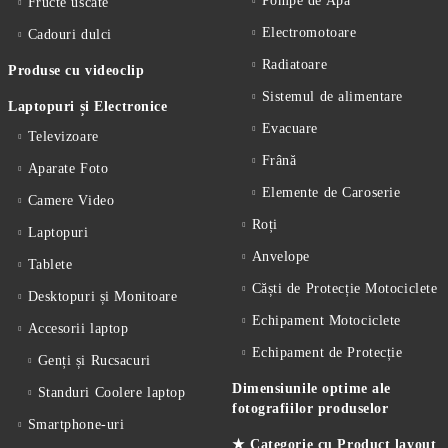
Pompe de Apă
Fructe uscate
Electromotoare
Cadouri dulci
Radiatoare
Produse cu videoclip
Sistemul de alimentare
Laptopuri și Electronice
Evacuare
Televizoare
Frână
Aparate Foto
Elemente de Caroserie
Camere Video
Roți
Laptopuri
Anvelope
Tablete
Căști de Protecție Motociclete
Desktopuri și Monitoare
Echipament Motociclete
Accesorii laptop
Echipament de Protecție
Genți și Rucsacuri
Dimensiunile optime ale
Standuri Coolere laptop
fotografiilor produselor
Smartphone-uri
★ Categorie cu Product layout