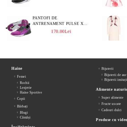
PANTOFI DE
ANTRENAMENT PULSE XT
CORE
170.00Lei
Haine
Bijuterii
Bijuterii de aur
Femei
Bijuterii imitați
Rochii
Lenjerie
Alimente naturis
Haine Sportive
Super alimente
Copii
Fructe uscate
Bărbați
Cadouri dulci
Blugi
Cămăși
Produse cu video