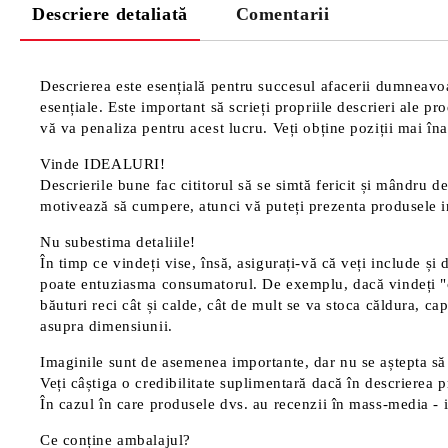
Descriere detaliată
Comentarii
Descrierea este esențială pentru succesul afacerii dumneavoas
esențiale. Este important să scrieți propriile descrieri ale p
vă va penaliza pentru acest lucru. Veți obține poziții mai înal
Vinde IDEALURI!
Descrierile bune fac cititorul să se simtă fericit și mândru de
motivează să cumpere, atunci vă puteți prezenta produsele in
Nu subestima detaliile!
În timp ce vindeți vise, însă, asigurați-vă că veți include și 
poate entuziasma consumatorul. De exemplu, dacă vindeți "cană
băuturi reci cât și calde, cât de mult se va stoca căldura, cap
asupra dimensiunii.
Imaginile sunt de asemenea importante, dar nu se aștepta să 
Veți câștiga o credibilitate suplimentară dacă în descrierea p
În cazul în care produsele dvs. au recenzii în mass-media - in
Ce conține ambalajul?