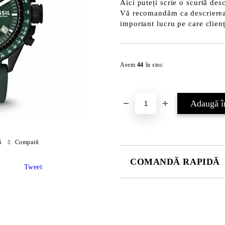
Aici puteți scrie o scurtă desc
Vă recomandăm ca descrierea s
important lucru pe care clienț
Avem
44
în stoc
ă
Compară
COMANDĂ RAPIDĂ
Tweet
JUST 2 CÂMPURI TO FILL IN
Sunt de acord cu
Politica 