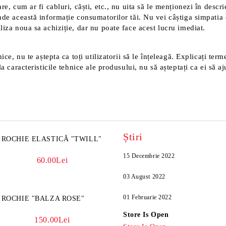
e, cum ar fi cabluri, căști, etc., nu uita să le menționezi în descri
nde această informație consumatorilor tăi. Nu vei câștiga simpatia 
liza noua sa achiziție, dar nu poate face acest lucru imediat.
ice, nu te aștepta ca toți utilizatorii să le înțeleagă. Explicați ter
a caracteristicile tehnice ale produsului, nu să așteptați ca ei să aj
Știri
ROCHIE ELASTICĂ "TWILL"
15 Decembrie 2022
60.00Lei
03 August 2022
01 Februarie 2022
ROCHIE "BALZA ROSE"
Store Is Open
150.00Lei