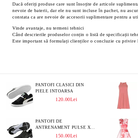
Dacă oferiți produse care sunt însoțite de articole suplimentar
nevoie de baterii, dar ele nu sunt incluse în pachet, nu ascu
constata ca are nevoie de accesorii suplimentare pentru a uti
Vinde avantaje, nu termeni tehnici
Când descrierile produselor conțin o listă de specificații tehn
Este important să formulați clienților o concluzie cu privire l
PANTOFI CLASICI DIN
PIELE INTOARSA
120.00Lei
PANTOFI DE
ANTRENAMENT PULSE XT
3D
150.00Lei