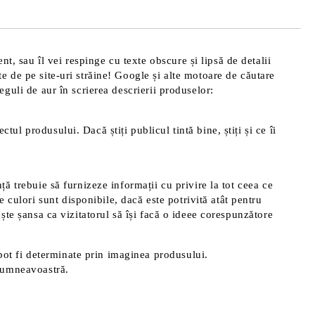
area comenzii.
t, sau îl vei respinge cu texte obscure și lipsă de detalii
te de pe site-uri străine! Google și alte motoare de căutare
reguli de aur în scrierea descrierii produselor:
tul produsului. Dacă știți publicul tintă bine, știți și ce îi
nță trebuie să furnizeze informații cu privire la tot ceea ce
 culori sunt disponibile, dacă este potrivită atât pentru
rește șansa ca vizitatorul să își facă o ideee corespunzătore
pot fi determinate prin imaginea produsului.
 dumneavoastră.