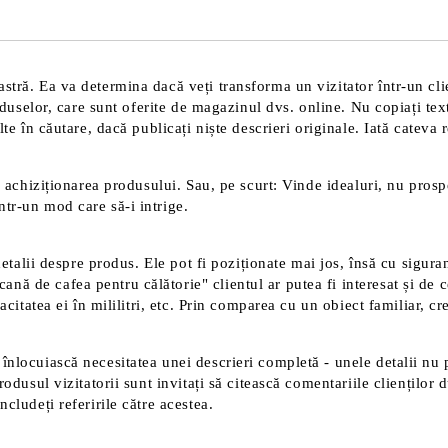
Noi vă vom contacta pentru finaliz
tră. Ea va determina dacă veți transforma un vizitator într-un clien
roduselor, care sunt oferite de magazinul dvs. online. Nu copiați tex
te în căutare, dacă publicați niște descrieri originale. Iată cateva 
 achiziționarea produsului. Sau, pe scurt: Vinde idealuri, nu prospec
tr-un mod care să-i intrige.
detalii despre produs. Ele pot fi poziționate mai jos, însă cu sigura
 de cafea pentru călătorie" clientul ar putea fi interesat și de ce
acitatea ei în mililitri, etc. Prin comparea cu un obiect familiar, c
înlocuiască necesitatea unei descrieri completă - unele detalii nu 
rodusul vizitatorii sunt invitați să citească comentariile clienților
cludeți referirile către acestea.