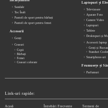
Încălțăminte
Laptopuri și Ele
Sandale
Televizoare
Toc Înalt
Aparate Foto
Pantofi de sport pentru bărbați
Camere Video
Pantofi de sport pentru femei
Laptopuri
Tablete
Accesorii
Desktopuri și Mo
Genți
Accesorii laptop
Ceasuri
Genți și Rucsa
Copii
Standuri Coole
Bărbați
Smartphone-uri
Femei
Ceasuri colorate
Frumusețe și Să
Parfumuri
Link-uri rapide:
Acasă
Întrebări Frecvente
Termeni de