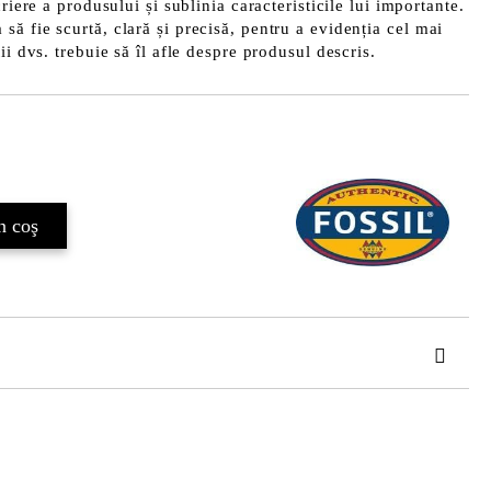
riere a produsului și sublinia caracteristicile lui importante.
ă fie scurtă, clară și precisă, pentru a evidenția cel mai
ii dvs. trebuie să îl afle despre produsul descris.
Îmi doresc
de confidentialitate