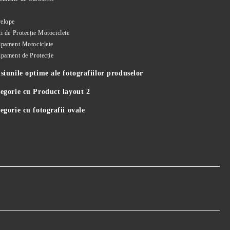
i
elope
i de Protecție Motociclete
ipament Motociclete
ipament de Protecție
iunile optime ale fotografiilor produselor
egorie cu Product layout 2
gorie cu fotografii ovale