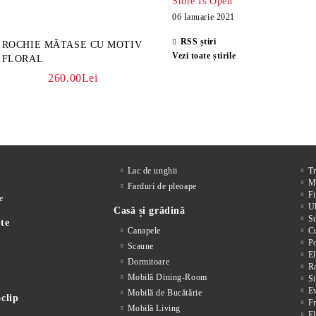
Store Is Open
06 Ianuarie 2021
RSS știri
ROCHIE MĂTASE CU MOTIV
Vezi toate știrile
FLORAL
260.00Lei
Lac de unghii
T
M
Farduri de pleoape
Fi
e
Ul
Casă și grădină
S
te
Canapele
Cu
P
Scaune
El
Dormitoare
Ra
Mobilă Dining-Room
Si
E
Mobilă de Bucătărie
clip
F
Mobilă Living
El