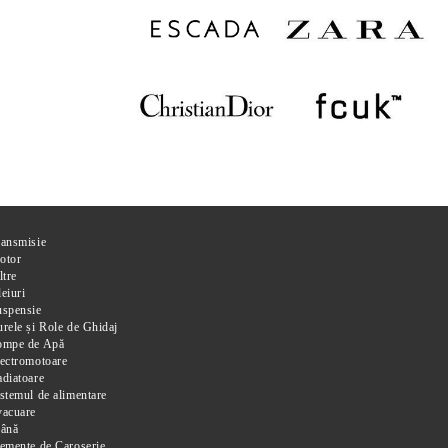
ransmisie
otor
ltre
eiuri
uspensie
rele și Role de Ghidaj
ompe de Apă
ectromotoare
diatoare
stemul de alimentare
vacuare
rână
emente de Caroserie