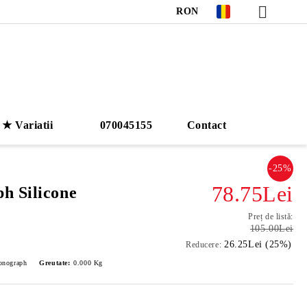
RON
★ Variatii
070045155
Contact
-25%
78.75Lei
h Silicone
Preț de listă:
105.00Lei
26.25Lei (25%)
Reducere:
onograph
Greutate:
0.000
Kg