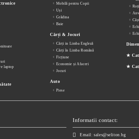
ctronice
Mobilă pentru Copii
Roț
Uși
Anv
Grădina
Cășt
Baie
Ech
Ech
Cărți & Jocuri
Cărți in Limba Engleză
Dimens
nitoare
Cărți în Limba Romănă
★ Cat
Ficțiune
curi
Economie și Afaceri
★ Cate
re laptop
Jocuri
Auto
nătate
Piese
Informatii contact:
Email:
sales@seliton.bg