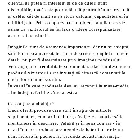
clientul ar putea fi interesat și de ce culori sunt
disponibile, dacă este potrivită atât pentru băuturi reci cât
și calde, cât de mult se va stoca căldura, capacitatea ei în
mililitri, etc. Prin comparea cu un obiect familiar, crește
șansa ca vizitatorul să își facă o ideee corespunzătore
asupra dimensiunii.
Imaginile sunt de asemenea importante, dar nu se aștepta
să înlocuiască necesitatea unei descrieri completă - unele
detalii nu pot fi determinate prin imaginea produsului.
Veți câștiga o credibilitate suplimentară dacă în descrierea
produsul vizitatorii sunt invitați să citească comentariile
clienților dumneavoastră.
În cazul în care produsele dvs. au recenzii în mass-media
- includeți referirile către acestea.
Ce conține ambalajul?
Dacă oferiți produse care sunt însoțite de articole
suplimentare, cum ar fi cabluri, căști, etc., nu uita să le
menționezi în descriere. Valabil și în sens contrar - în
cazul în care produsul are nevoie de baterii, dar ele nu
sunt incluse în pachet, nu ascunde această informație