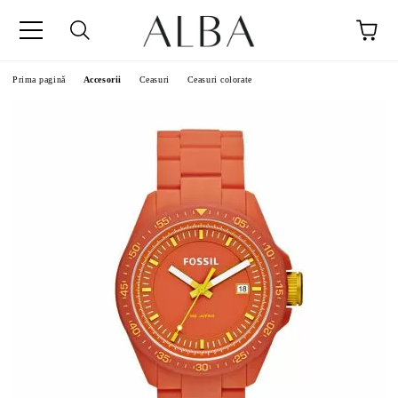
Prima pagină
Accesorii
Ceasuri
Ceasuri colorate