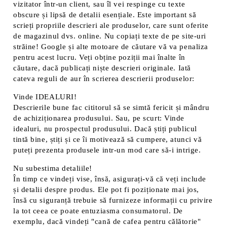
vizitator într-un client, sau îl vei respinge cu texte
obscure și lipsă de detalii esențiale. Este important să
scrieți propriile descrieri ale produselor, care sunt oferite
de magazinul dvs. online. Nu copiați texte de pe site-uri
străine! Google și alte motoare de căutare vă va penaliza
pentru acest lucru. Veți obține poziții mai înalte în
căutare, dacă publicați niște descrieri originale. Iată
cateva reguli de aur în scrierea descrierii produselor:
Vinde IDEALURI!
Descrierile bune fac cititorul să se simtă fericit și mândru
de achiziționarea produsului. Sau, pe scurt: Vinde
idealuri, nu prospectul produsului. Dacă știți publicul
tintă bine, știți și ce îi motivează să cumpere, atunci vă
puteți prezenta produsele intr-un mod care să-i intrige.
Nu subestima detaliile!
În timp ce vindeți vise, însă, asigurați-vă că veți include
și detalii despre produs. Ele pot fi poziționate mai jos,
însă cu siguranță trebuie să furnizeze informații cu privire
la tot ceea ce poate entuziasma consumatorul. De
exemplu, dacă vindeți "cană de cafea pentru călătorie"