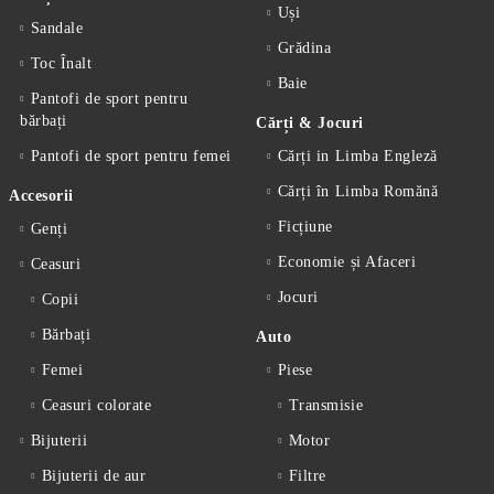
Uși
Sandale
Grădina
Toc Înalt
Baie
Pantofi de sport pentru
bărbați
Cărți & Jocuri
Pantofi de sport pentru femei
Cărți in Limba Engleză
Cărți în Limba Romănă
Accesorii
Ficțiune
Genți
Economie și Afaceri
Ceasuri
Jocuri
Copii
Bărbați
Auto
Femei
Piese
Ceasuri colorate
Transmisie
Bijuterii
Motor
Bijuterii de aur
Filtre