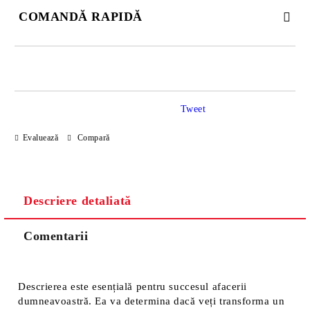
COMANDĂ RAPIDĂ
JUST 2 CÂMPURI TO FILL IN
Tweet
Sunt de acord cu
Politica de confidentialitate
Evaluează
Compară
Noi vă vom contacta pentru finalizarea comenzii.
Descriere detaliată
Comentarii
Descrierea este esențială pentru succesul afacerii
dumneavoastră. Ea va determina dacă veți transforma un