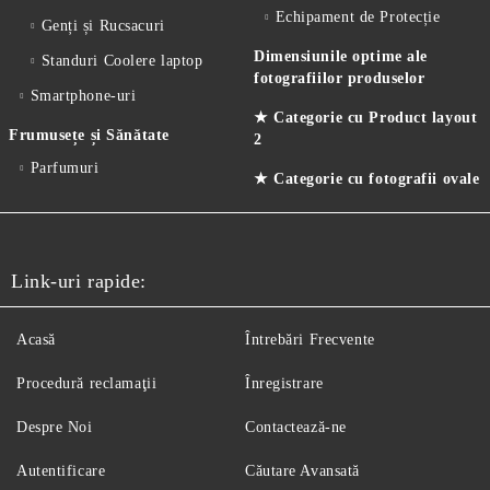
Echipament de Protecție
Genți și Rucsacuri
Dimensiunile optime ale
Standuri Coolere laptop
fotografiilor produselor
Smartphone-uri
★ Categorie cu Product layout
Frumusețe și Sănătate
2
Parfumuri
★ Categorie cu fotografii ovale
Link-uri rapide:
Acasă
Întrebări Frecvente
Procedură reclamaţii
Înregistrare
Despre Noi
Contactează-ne
Autentificare
Căutare Avansată