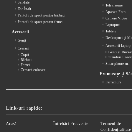
Sandale
Televizoare
Toc Înalt
Aparate Foto
Pantofi de sport pentru bărbați
Camere Video
Pantofi de sport pentru femei
Laptopuri
Tablete
Accesorii
Desktopuri și Mo
Genți
Accesorii laptop
Ceasuri
Genți și Rucsa
Copii
Standuri Coole
Bărbați
Smartphone-uri
Femei
Ceasuri colorate
Frumusețe și Să
Parfumuri
Link-uri rapide:
Acasă
Întrebări Frecvente
Termeni de
Confidențialitate