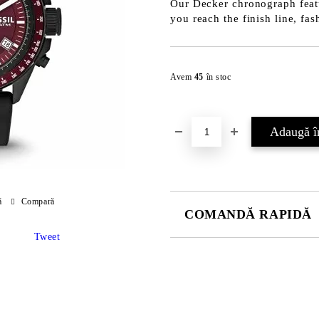
Our Decker chronograph featur
you reach the finish line, fas
Avem
45
în stoc
ă
Compară
COMANDĂ RAPIDĂ
Tweet
JUST 2 CÂMPURI TO FILL IN
Sunt de acord cu
Politica 
Noi vă vom contacta pentru finaliz