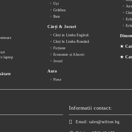
Uși
Anv
Grădina
Cășt
Baie
Ech
Ech
Cărți & Jocuri
Cărți in Limba Engleză
Dimens
nitoare
Cărți în Limba Romănă
★ Cat
Ficțiune
curi
Economie și Afaceri
★ Cate
re laptop
Jocuri
Auto
nătate
Piese
Informatii contact:
Email:
sales@seliton.bg