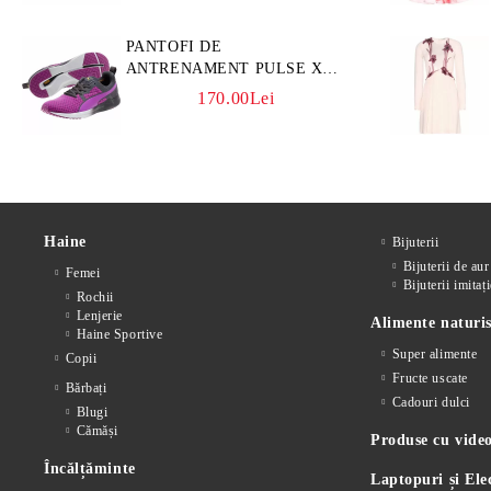
PANTOFI DE
ANTRENAMENT PULSE XT
CORE
170.00Lei
Haine
Bijuterii
Bijuterii de aur
Femei
Bijuterii imitați
Rochii
Lenjerie
Alimente naturis
Haine Sportive
Super alimente
Copii
Fructe uscate
Bărbați
Cadouri dulci
Blugi
Cămăși
Produse cu video
Încălțăminte
Laptopuri și Ele