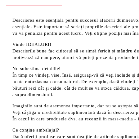
Descrierea este esențială pentru succesul afacerii dumneavoas
esențiale. Este important să scrieți propriile descrieri ale p
vă va penaliza pentru acest lucru. Veți obține poziții mai înal
Vinde IDEALURI!
Descrierile bune fac cititorul să se simtă fericit și mândru de
motivează să cumpere, atunci vă puteți prezenta produsele in
Nu subestima detaliile!
În timp ce vindeți vise, însă, asigurați-vă că veți include și 
poate entuziasma consumatorul. De exemplu, dacă vindeți "cană
băuturi reci cât și calde, cât de mult se va stoca căldura, cap
asupra dimensiunii.
Imaginile sunt de asemenea importante, dar nu se aștepta să 
Veți câștiga o credibilitate suplimentară dacă în descrierea p
În cazul în care produsele dvs. au recenzii în mass-media - in
Ce conține ambalajul?
Dacă oferiți produse care sunt însoțite de articole suplimentar