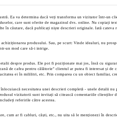
tră. Ea va determina dacă veți transforma un vizitator într-un clien
roduselor, care sunt oferite de magazinul dvs. online. Nu copiați tex
te în căutare, dacă publicați niște descrieri originale. Iată cateva 
 achiziționarea produsului. Sau, pe scurt: Vinde idealuri, nu prospec
tr-un mod care să-i intrige.
detalii despre produs. Ele pot fi poziționate mai jos, însă cu sigura
 de cafea pentru călătorie" clientul ar putea fi interesat și de ce
acitatea ei în mililitri, etc. Prin comparea cu un obiect familiar, c
înlocuiască necesitatea unei descrieri completă - unele detalii nu 
rodusul vizitatorii sunt invitați să citească comentariile clienților
cludeți referirile către acestea.
e, cum ar fi cabluri, căști, etc., nu uita să le menționezi în descri