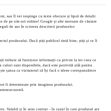
t, sau îl vei respinge cu texte obscure și lipsă de detalii
te de pe site-uri străine! Google și alte motoare de căutare
reguli de aur în scrierea descrierii produselor:
tul produsului. Dacă știți publicul tintă bine, știți și ce îi
nță trebuie să furnizeze informații cu privire la tot ceea ce
 culori sunt disponibile, dacă este potrivită atât pentru
rește șansa ca vizitatorul să își facă o ideee corespunzătore
pot fi determinate prin imaginea produsului.
 dumneavoastră.
ere. Valabil și în sens contrar - în cazul în care produsul are