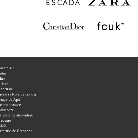
ransmisie
otor
ltre
eiuri
uspensie
rele și Role de Ghidaj
ompe de Apă
ectromotoare
diatoare
stemul de alimentare
vacuare
rână
emente de Caroserie
i