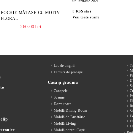
06 Ianuarie 2021
RSS știri
ROCHIE MĂTASE CU MOTIV
Vezi toate știrile
FLORAL
260.00Lei
Lac de unghii
T
M
Farduri de pleoape
Fi
e
Ul
Casă și grădină
S
te
Canapele
Cu
P
Scaune
El
Dormitoare
Ra
Mobilă Dining-Room
Si
E
Mobilă de Bucătărie
clip
F
Mobilă Living
El
ctronice
Mobilă pentru Copii
Roț