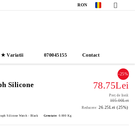
RON
★ Variatii
070045155
Contact
-25%
78.75Lei
h Silicone
Preț de listă:
105.00Lei
26.25Lei (25%)
Reducere:
aph Silicone Watch - Black
Greutate:
0.000
Kg