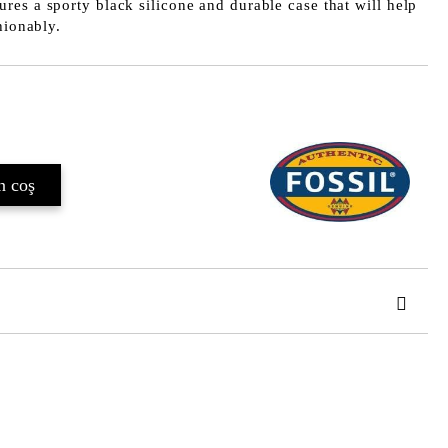
es a sporty black silicone and durable case that will help
hionably.
Îmi doresc
de confidentialitate
area comenzii.