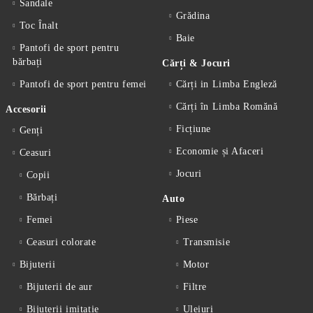
Sandale
Grădina
Toc Înalt
Baie
Pantofi de sport pentru
bărbați
Cărți & Jocuri
Pantofi de sport pentru femei
Cărți in Limba Engleză
Cărți în Limba Romănă
Accesorii
Ficțiune
Genți
Economie și Afaceri
Ceasuri
Jocuri
Copii
Bărbați
Auto
Femei
Piese
Ceasuri colorate
Transmisie
Bijuterii
Motor
Bijuterii de aur
Filtre
Bijuterii imitație
Uleiuri