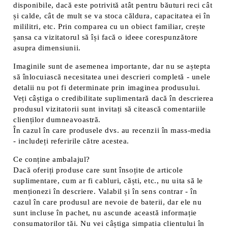
disponibile, dacă este potrivită atât pentru băuturi reci cât
și calde, cât de mult se va stoca căldura, capacitatea ei în
mililitri, etc. Prin comparea cu un obiect familiar, crește
șansa ca vizitatorul să își facă o ideee corespunzătore
asupra dimensiunii.
Imaginile sunt de asemenea importante, dar nu se aștepta
să înlocuiască necesitatea unei descrieri completă - unele
detalii nu pot fi determinate prin imaginea produsului.
Veți câștiga o credibilitate suplimentară dacă în descrierea
produsul vizitatorii sunt invitați să citească comentariile
clienților dumneavoastră.
În cazul în care produsele dvs. au recenzii în mass-media
- includeți referirile către acestea.
Ce conține ambalajul?
Dacă oferiți produse care sunt însoțite de articole
suplimentare, cum ar fi cabluri, căști, etc., nu uita să le
menționezi în descriere. Valabil și în sens contrar - în
cazul în care produsul are nevoie de baterii, dar ele nu
sunt incluse în pachet, nu ascunde această informație
consumatorilor tăi. Nu vei câștiga simpatia clientului în