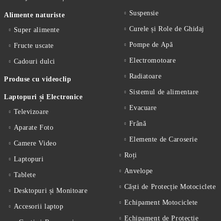
Suspensie
Alimente naturiste
Curele și Role de Ghidaj
Super alimente
Pompe de Apă
Fructe uscate
Electromotoare
Cadouri dulci
Radiatoare
Produse cu videoclip
Sistemul de alimentare
Laptopuri și Electronice
Evacuare
Televizoare
Frână
Aparate Foto
Elemente de Caroserie
Camere Video
Roți
Laptopuri
Anvelope
Tablete
Căști de Protecție Motociclete
Desktopuri și Monitoare
Echipament Motociclete
Accesorii laptop
Echipament de Protecție