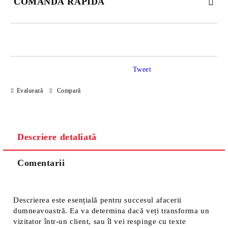
COMANDĂ RAPIDĂ
JUST 2 CÂMPURI TO FILL IN
Tweet
Sunt de acord cu
Politica de confidentialitate
Evaluează
Compară
Noi vă vom contacta pentru finalizarea comenzii.
Descriere detaliată
Comentarii
Descrierea este esențială pentru succesul afacerii
dumneavoastră. Ea va determina dacă veți transforma un
vizitator într-un client, sau îl vei respinge cu texte