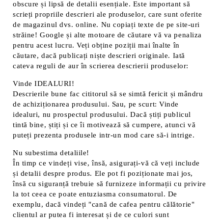
obscure și lipsă de detalii esențiale. Este important să
scrieți propriile descrieri ale produselor, care sunt oferite
de magazinul dvs. online. Nu copiați texte de pe site-uri
străine! Google și alte motoare de căutare vă va penaliza
pentru acest lucru. Veți obține poziții mai înalte în
căutare, dacă publicați niște descrieri originale. Iată
cateva reguli de aur în scrierea descrierii produselor:
Vinde IDEALURI!
Descrierile bune fac cititorul să se simtă fericit și mândru
de achiziționarea produsului. Sau, pe scurt: Vinde
idealuri, nu prospectul produsului. Dacă știți publicul
tintă bine, știți și ce îi motivează să cumpere, atunci vă
puteți prezenta produsele intr-un mod care să-i intrige.
Nu subestima detaliile!
În timp ce vindeți vise, însă, asigurați-vă că veți include
și detalii despre produs. Ele pot fi poziționate mai jos,
însă cu siguranță trebuie să furnizeze informații cu privire
la tot ceea ce poate entuziasma consumatorul. De
exemplu, dacă vindeți "cană de cafea pentru călătorie"
clientul ar putea fi interesat și de ce culori sunt