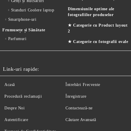
Genți și Rucsacuri
Dimensiunile optime ale
Standuri Coolere laptop
fotografiilor produselor
Smartphone-uri
★ Categorie cu Product layout
Frumusețe și Sănătate
2
Parfumuri
★ Categorie cu fotografii ovale
Link-uri rapide:
Acasă
Întrebări Frecvente
Procedură reclamaţii
Înregistrare
Despre Noi
Contactează-ne
Autentificare
Căutare Avansată