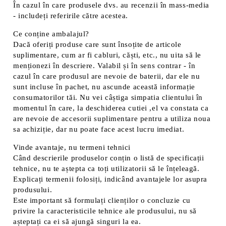
În cazul în care produsele dvs. au recenzii în mass-media
- includeți referirile către acestea.
Ce conține ambalajul?
Dacă oferiți produse care sunt însoțite de articole
suplimentare, cum ar fi cabluri, căști, etc., nu uita să le
menționezi în descriere. Valabil și în sens contrar - în
cazul în care produsul are nevoie de baterii, dar ele nu
sunt incluse în pachet, nu ascunde această informație
consumatorilor tăi. Nu vei câștiga simpatia clientului în
momentul în care, la deschiderea cutiei ,el va constata ca
are nevoie de accesorii suplimentare pentru a utiliza noua
sa achiziție, dar nu poate face acest lucru imediat.
Vinde avantaje, nu termeni tehnici
Când descrierile produselor conțin o listă de specificații
tehnice, nu te aștepta ca toți utilizatorii să le înțeleagă.
Explicați termenii folosiți, indicând avantajele lor asupra
produsului.
Este important să formulați clienților o concluzie cu
privire la caracteristicile tehnice ale produsului, nu să
așteptați ca ei să ajungă singuri la ea.