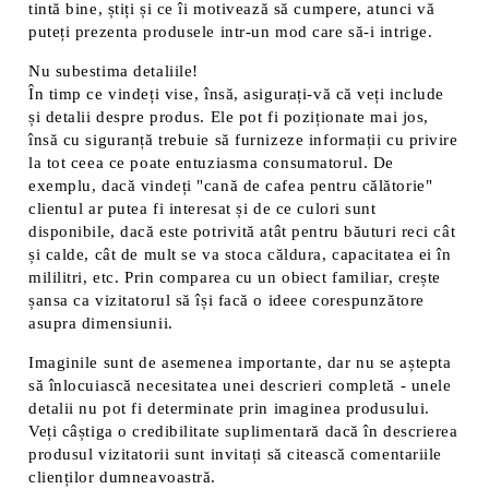
tintă bine, știți și ce îi motivează să cumpere, atunci vă
puteți prezenta produsele intr-un mod care să-i intrige.
Nu subestima detaliile!
În timp ce vindeți vise, însă, asigurați-vă că veți include
și detalii despre produs. Ele pot fi poziționate mai jos,
însă cu siguranță trebuie să furnizeze informații cu privire
la tot ceea ce poate entuziasma consumatorul. De
exemplu, dacă vindeți "cană de cafea pentru călătorie"
clientul ar putea fi interesat și de ce culori sunt
disponibile, dacă este potrivită atât pentru băuturi reci cât
și calde, cât de mult se va stoca căldura, capacitatea ei în
mililitri, etc. Prin comparea cu un obiect familiar, crește
șansa ca vizitatorul să își facă o ideee corespunzătore
asupra dimensiunii.
Imaginile sunt de asemenea importante, dar nu se aștepta
să înlocuiască necesitatea unei descrieri completă - unele
detalii nu pot fi determinate prin imaginea produsului.
Veți câștiga o credibilitate suplimentară dacă în descrierea
produsul vizitatorii sunt invitați să citească comentariile
clienților dumneavoastră.