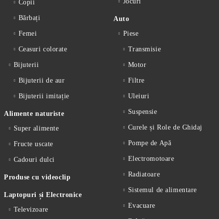
Jocuri
Copii
Bărbați
Auto
Femei
Piese
Ceasuri colorate
Transmisie
Bijuterii
Motor
Bijuterii de aur
Filtre
Bijuterii imitație
Uleiuri
Suspensie
Alimente naturiste
Curele și Role de Ghidaj
Super alimente
Pompe de Apă
Fructe uscate
Electromotoare
Cadouri dulci
Radiatoare
Produse cu videoclip
Sistemul de alimentare
Laptopuri și Electronice
Evacuare
Televizoare