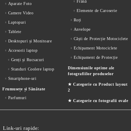
Frână
Aparate Foto
Elemente de Caroserie
Camere Video
Roți
Laptopuri
Anvelope
Tablete
Căști de Protecție Motociclete
Desktopuri și Monitoare
Echipament Motociclete
Accesorii laptop
Echipament de Protecție
Genți și Rucsacuri
Dimensiunile optime ale
Standuri Coolere laptop
fotografiilor produselor
Smartphone-uri
★ Categorie cu Product layout
Frumusețe și Sănătate
2
Parfumuri
★ Categorie cu fotografii ovale
Link-uri rapide: