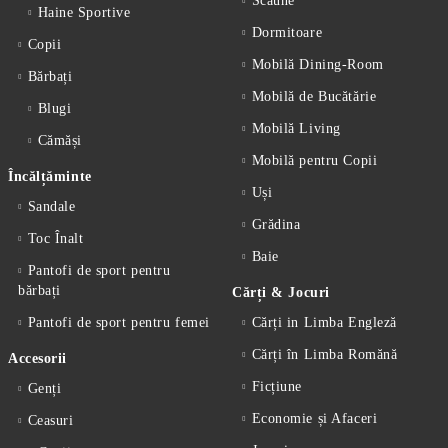
Scaune
Haine Sportive
Dormitoare
Copii
Mobilă Dining-Room
Bărbați
Mobilă de Bucătărie
Blugi
Mobilă Living
Cămăși
Mobilă pentru Copii
Încălțăminte
Uși
Sandale
Grădina
Toc Înalt
Baie
Pantofi de sport pentru
bărbați
Cărți & Jocuri
Pantofi de sport pentru femei
Cărți in Limba Engleză
Cărți în Limba Romănă
Accesorii
Ficțiune
Genți
Economie și Afaceri
Ceasuri