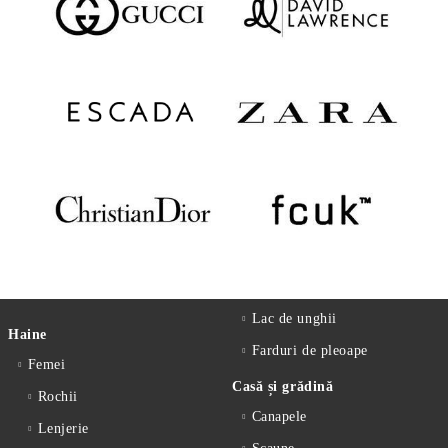
Lac de unghii
Haine
Farduri de pleoape
Femei
Casă și grădină
Rochii
Canapele
Lenjerie