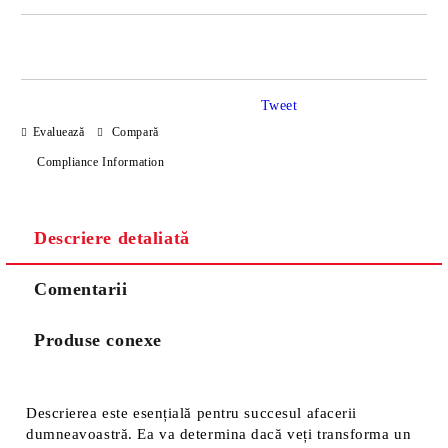
JUST 2 CÂMPURI TO FILL IN
Tweet
Sunt de acord cu
Politica de confidentialitate
Evaluează
Compară
Noi vă vom contacta pentru finalizarea comenzii.
Compliance Information
Descriere detaliată
Comentarii
Produse conexe
Descrierea este esențială pentru succesul afacerii
dumneavoastră. Ea va determina dacă veți transforma un