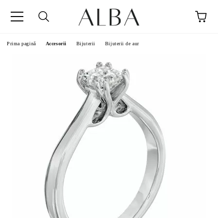
Prima pagină
Accesorii
Bijuterii
Bijuterii de aur