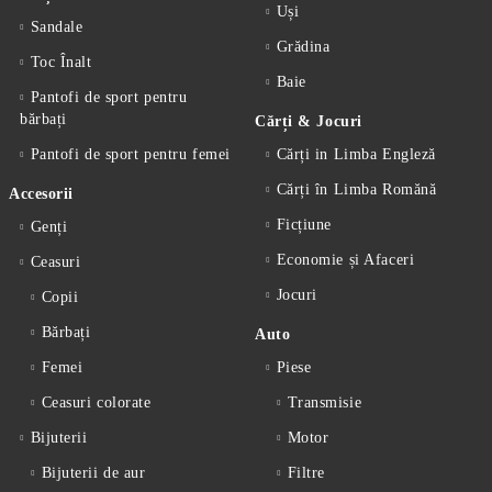
Uși
Sandale
Grădina
Toc Înalt
Baie
Pantofi de sport pentru
bărbați
Cărți & Jocuri
Pantofi de sport pentru femei
Cărți in Limba Engleză
Cărți în Limba Romănă
Accesorii
Ficțiune
Genți
Economie și Afaceri
Ceasuri
Jocuri
Copii
Bărbați
Auto
Femei
Piese
Ceasuri colorate
Transmisie
Bijuterii
Motor
Bijuterii de aur
Filtre