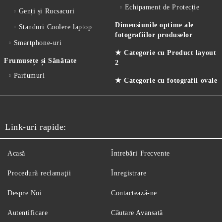
Echipament de Protecție
Genți și Rucsacuri
Dimensiunile optime ale
Standuri Coolere laptop
fotografiilor produselor
Smartphone-uri
★ Categorie cu Product layout
Frumusețe și Sănătate
2
Parfumuri
★ Categorie cu fotografii ovale
Link-uri rapide:
Acasă
Întrebări Frecvente
Procedură reclamaţii
Înregistrare
Despre Noi
Contactează-ne
Autentificare
Căutare Avansată