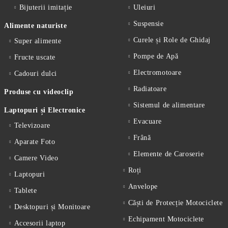
Bijuterii imitație
Uleiuri
Suspensie
Alimente naturiste
Curele și Role de Ghidaj
Super alimente
Pompe de Apă
Fructe uscate
Electromotoare
Cadouri dulci
Radiatoare
Produse cu videoclip
Sistemul de alimentare
Laptopuri și Electronice
Evacuare
Televizoare
Frână
Aparate Foto
Elemente de Caroserie
Camere Video
Roți
Laptopuri
Anvelope
Tablete
Căști de Protecție Motociclete
Desktopuri și Monitoare
Echipament Motociclete
Accesorii laptop