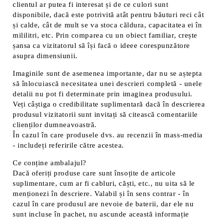
clientul ar putea fi interesat și de ce culori sunt
disponibile, dacă este potrivită atât pentru băuturi reci cât
și calde, cât de mult se va stoca căldura, capacitatea ei în
mililitri, etc. Prin comparea cu un obiect familiar, crește
șansa ca vizitatorul să își facă o ideee corespunzătore
asupra dimensiunii.
Imaginile sunt de asemenea importante, dar nu se aștepta
să înlocuiască necesitatea unei descrieri completă - unele
detalii nu pot fi determinate prin imaginea produsului.
Veți câștiga o credibilitate suplimentară dacă în descrierea
produsul vizitatorii sunt invitați să citească comentariile
clienților dumneavoastră.
În cazul în care produsele dvs. au recenzii în mass-media
- includeți referirile către acestea.
Ce conține ambalajul?
Dacă oferiți produse care sunt însoțite de articole
suplimentare, cum ar fi cabluri, căști, etc., nu uita să le
menționezi în descriere. Valabil și în sens contrar - în
cazul în care produsul are nevoie de baterii, dar ele nu
sunt incluse în pachet, nu ascunde această informație