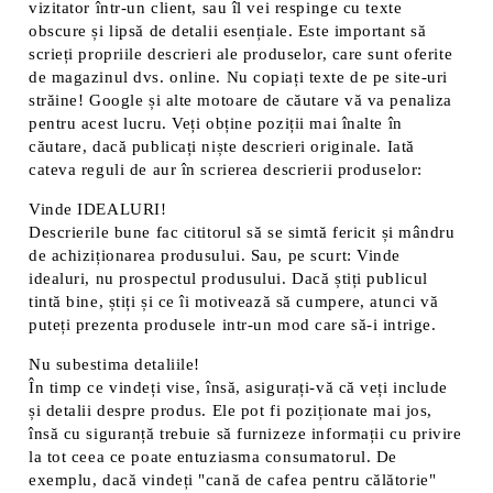
vizitator într-un client, sau îl vei respinge cu texte
obscure și lipsă de detalii esențiale. Este important să
scrieți propriile descrieri ale produselor, care sunt oferite
de magazinul dvs. online. Nu copiați texte de pe site-uri
străine! Google și alte motoare de căutare vă va penaliza
pentru acest lucru. Veți obține poziții mai înalte în
căutare, dacă publicați niște descrieri originale. Iată
cateva reguli de aur în scrierea descrierii produselor:
Vinde IDEALURI!
Descrierile bune fac cititorul să se simtă fericit și mândru
de achiziționarea produsului. Sau, pe scurt: Vinde
idealuri, nu prospectul produsului. Dacă știți publicul
tintă bine, știți și ce îi motivează să cumpere, atunci vă
puteți prezenta produsele intr-un mod care să-i intrige.
Nu subestima detaliile!
În timp ce vindeți vise, însă, asigurați-vă că veți include
și detalii despre produs. Ele pot fi poziționate mai jos,
însă cu siguranță trebuie să furnizeze informații cu privire
la tot ceea ce poate entuziasma consumatorul. De
exemplu, dacă vindeți "cană de cafea pentru călătorie"