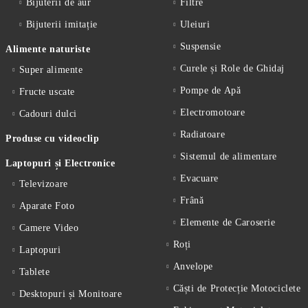
Bijuterii de aur
Filtre
Bijuterii imitație
Uleiuri
Suspensie
Alimente naturiste
Curele și Role de Ghidaj
Super alimente
Pompe de Apă
Fructe uscate
Electromotoare
Cadouri dulci
Radiatoare
Produse cu videoclip
Sistemul de alimentare
Laptopuri și Electronice
Evacuare
Televizoare
Frână
Aparate Foto
Elemente de Caroserie
Camere Video
Roți
Laptopuri
Anvelope
Tablete
Căști de Protecție Motociclete
Desktopuri și Monitoare