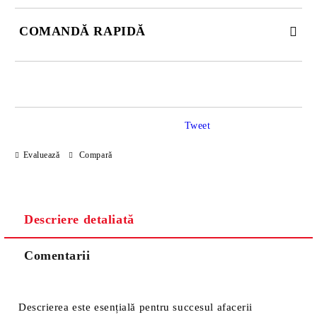
COMANDĂ RAPIDĂ
JUST 2 CÂMPURI TO FILL IN
Tweet
Sunt de acord cu
Politica de confidentialitate
Evaluează
Compară
Noi vă vom contacta pentru finalizarea comenzii.
Descriere detaliată
Comentarii
Descrierea este esențială pentru succesul afacerii