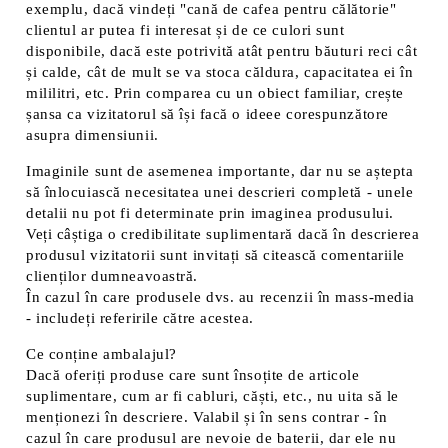
exemplu, dacă vindeți "cană de cafea pentru călătorie"
clientul ar putea fi interesat și de ce culori sunt
disponibile, dacă este potrivită atât pentru băuturi reci cât
și calde, cât de mult se va stoca căldura, capacitatea ei în
mililitri, etc. Prin comparea cu un obiect familiar, crește
șansa ca vizitatorul să își facă o ideee corespunzătore
asupra dimensiunii.
Imaginile sunt de asemenea importante, dar nu se aștepta
să înlocuiască necesitatea unei descrieri completă - unele
detalii nu pot fi determinate prin imaginea produsului.
Veți câștiga o credibilitate suplimentară dacă în descrierea
produsul vizitatorii sunt invitați să citească comentariile
clienților dumneavoastră.
În cazul în care produsele dvs. au recenzii în mass-media
- includeți referirile către acestea.
Ce conține ambalajul?
Dacă oferiți produse care sunt însoțite de articole
suplimentare, cum ar fi cabluri, căști, etc., nu uita să le
menționezi în descriere. Valabil și în sens contrar - în
cazul în care produsul are nevoie de baterii, dar ele nu