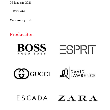
06 Ianuarie 2021
RSS știri
Vezi toate știrile
Producători