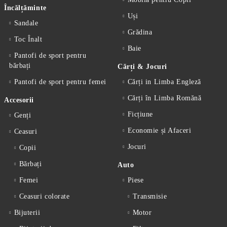
Încălțăminte
Uși
Sandale
Grădina
Toc Înalt
Baie
Pantofi de sport pentru
bărbați
Cărți & Jocuri
Pantofi de sport pentru femei
Cărți in Limba Engleză
Cărți în Limba Romănă
Accesorii
Ficțiune
Genți
Economie și Afaceri
Ceasuri
Jocuri
Copii
Bărbați
Auto
Femei
Piese
Ceasuri colorate
Transmisie
Bijuterii
Motor