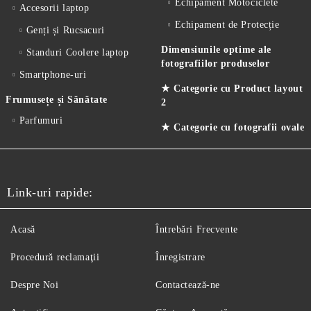
Echipament Motociclete
Accesorii laptop
Echipament de Protecție
Genți și Rucsacuri
Dimensiunile optime ale
Standuri Coolere laptop
fotografiilor produselor
Smartphone-uri
★ Categorie cu Product layout
Frumusețe și Sănătate
2
Parfumuri
★ Categorie cu fotografii ovale
Link-uri rapide:
Acasă
Întrebări Frecvente
Procedură reclamaţii
Înregistrare
Despre Noi
Contactează-ne