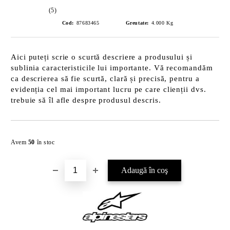
(5)
Cod:
87683465
Greutate:
4.000
Kg
Aici puteți scrie o scurtă descriere a produsului și
sublinia caracteristicile lui importante. Vă recomandăm
ca descrierea să fie scurtă, clară și precisă, pentru a
evidenția cel mai important lucru pe care clienții dvs.
trebuie să îl afle despre produsul descris.
Îmi doresc
Avem
50
în stoc