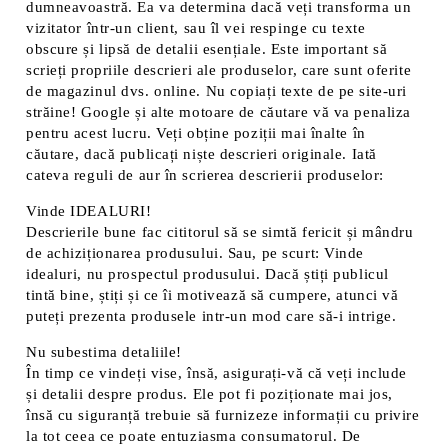
dumneavoastră. Ea va determina dacă veți transforma un
vizitator într-un client, sau îl vei respinge cu texte
obscure și lipsă de detalii esențiale. Este important să
scrieți propriile descrieri ale produselor, care sunt oferite
de magazinul dvs. online. Nu copiați texte de pe site-uri
străine! Google și alte motoare de căutare vă va penaliza
pentru acest lucru. Veți obține poziții mai înalte în
căutare, dacă publicați niște descrieri originale. Iată
cateva reguli de aur în scrierea descrierii produselor:
Vinde IDEALURI!
Descrierile bune fac cititorul să se simtă fericit și mândru
de achiziționarea produsului. Sau, pe scurt: Vinde
idealuri, nu prospectul produsului. Dacă știți publicul
tintă bine, știți și ce îi motivează să cumpere, atunci vă
puteți prezenta produsele intr-un mod care să-i intrige.
Nu subestima detaliile!
În timp ce vindeți vise, însă, asigurați-vă că veți include
și detalii despre produs. Ele pot fi poziționate mai jos,
însă cu siguranță trebuie să furnizeze informații cu privire
la tot ceea ce poate entuziasma consumatorul. De