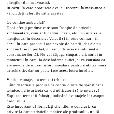
clienților dumneavoastră.
În cazul în care produsele dvs. au recenzii în mass-media
- includeți referirile către acestea.
Ce conține ambalajul?
Dacă oferiți produse care sunt însoțite de articole
suplimentare, cum ar fi cabluri, căști, etc., nu uita să le
menționezi în descriere. Valabil și în sens contrar - în
cazul în care produsul are nevoie de baterii, dar ele nu
sunt incluse în pachet, nu ascunde această informație
consumatorilor tăi. Nu vei câștiga simpatia clientului în
momentul în care, la deschiderea cutiei ,el va constata ca
are nevoie de accesorii suplimentare pentru a utiliza noua
sa achiziție, dar nu poate face acest lucru imediat.
Vinde avantaje, nu termeni tehnici
Când descrierile produselor conțin o listă de specificații
tehnice, nu te aștepta ca toți utilizatorii să le înțeleagă.
Explicați termenii folosiți, indicând avantajele lor asupra
produsului.
Este important să formulați clienților o concluzie cu
privire la caracteristicile tehnice ale produsului, nu să