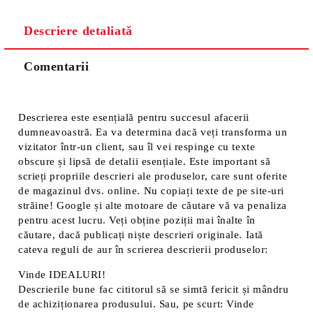
Descriere detaliată
Comentarii
Descrierea este esențială pentru succesul afacerii
dumneavoastră. Ea va determina dacă veți transforma un
vizitator într-un client, sau îl vei respinge cu texte
obscure și lipsă de detalii esențiale. Este important să
scrieți propriile descrieri ale produselor, care sunt oferite
de magazinul dvs. online. Nu copiați texte de pe site-uri
străine! Google și alte motoare de căutare vă va penaliza
pentru acest lucru. Veți obține poziții mai înalte în
căutare, dacă publicați niște descrieri originale. Iată
cateva reguli de aur în scrierea descrierii produselor:
Vinde IDEALURI!
Descrierile bune fac cititorul să se simtă fericit și mândru
de achiziționarea produsului. Sau, pe scurt: Vinde