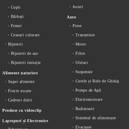
Jocuri
Copii
Bărbați
Auto
Femei
Piese
Ceasuri colorate
Transmisie
Bijuterii
Motor
Bijuterii de aur
Filtre
Bijuterii imitație
Uleiuri
Suspensie
Alimente naturiste
Curele și Role de Ghidaj
Super alimente
Pompe de Apă
Fructe uscate
Electromotoare
Cadouri dulci
Radiatoare
Produse cu videoclip
Sistemul de alimentare
Laptopuri și Electronice
Evacuare