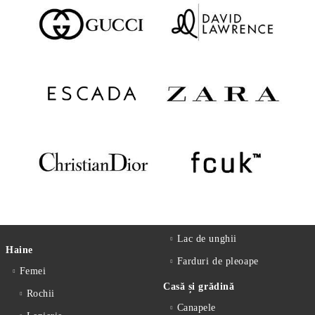
Lac de unghii
Haine
Farduri de pleoape
Femei
Casă și grădină
Rochii
Canapele