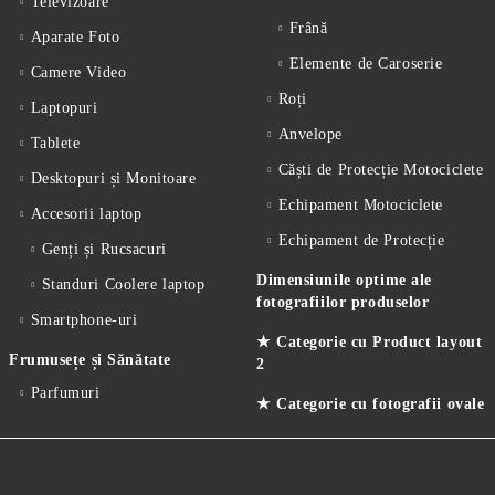
Televizoare
Frână
Aparate Foto
Elemente de Caroserie
Camere Video
Roți
Laptopuri
Anvelope
Tablete
Căști de Protecție Motociclete
Desktopuri și Monitoare
Echipament Motociclete
Accesorii laptop
Echipament de Protecție
Genți și Rucsacuri
Dimensiunile optime ale
Standuri Coolere laptop
fotografiilor produselor
Smartphone-uri
★ Categorie cu Product layout
Frumusețe și Sănătate
2
Parfumuri
★ Categorie cu fotografii ovale