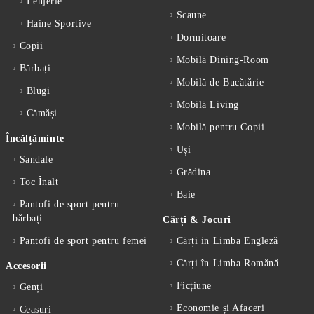
Lenjerie
Scaune
Haine Sportive
Dormitoare
Copii
Mobilă Dining-Room
Bărbați
Mobilă de Bucătărie
Blugi
Mobilă Living
Cămăși
Mobilă pentru Copii
Încălțăminte
Uși
Sandale
Grădina
Toc Înalt
Baie
Pantofi de sport pentru
bărbați
Cărți & Jocuri
Pantofi de sport pentru femei
Cărți in Limba Engleză
Cărți în Limba Romănă
Accesorii
Ficțiune
Genți
Economie și Afaceri
Ceasuri