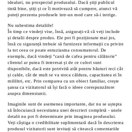
idealuri, nu prospectul produsului. Dacă știți publicul
tintă bine, știți și ce îi motivează să cumpere, atunci vă
puteți prezenta produsele intr-un mod care să-i intrige.
Nu subestima detaliile!
În timp ce vindeți vise, însă, asigurați-vă că veți include
și detalii despre produs. Ele pot fi poziționate mai jos,
însă cu siguranță trebuie să furnizeze informații cu privire
la tot ceea ce poate entuziasma consumatorul. De
exemplu, dacă vindeți "cană de cafea pentru călătorie"
clientul ar putea fi interesat și de ce culori sunt
disponibile, dacă este potrivită atât pentru băuturi reci cât
și calde, cât de mult se va stoca căldura, capacitatea ei în
mililitri, etc. Prin comparea cu un obiect familiar, crește
șansa ca vizitatorul să își facă o ideee corespunzătore
asupra dimensiunii.
Imaginile sunt de asemenea importante, dar nu se aștepta
să înlocuiască necesitatea unei descrieri completă - unele
detalii nu pot fi determinate prin imaginea produsului.
Veți câștiga o credibilitate suplimentară dacă în descrierea
produsul vizitatorii sunt invitați să citească comentariile