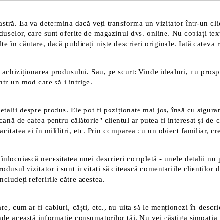
tră. Ea va determina dacă veți transforma un vizitator într-un clien
roduselor, care sunt oferite de magazinul dvs. online. Nu copiați tex
te în căutare, dacă publicați niște descrieri originale. Iată cateva 
 achiziționarea produsului. Sau, pe scurt: Vinde idealuri, nu prospec
tr-un mod care să-i intrige.
detalii despre produs. Ele pot fi poziționate mai jos, însă cu sigura
 de cafea pentru călătorie" clientul ar putea fi interesat și de ce
acitatea ei în mililitri, etc. Prin comparea cu un obiect familiar, c
înlocuiască necesitatea unei descrieri completă - unele detalii nu 
rodusul vizitatorii sunt invitați să citească comentariile clienților
cludeți referirile către acestea.
e, cum ar fi cabluri, căști, etc., nu uita să le menționezi în descri
nde această informație consumatorilor tăi. Nu vei câștiga simpatia 