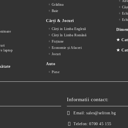
Anv
Grădina
Cășt
Baie
Ech
Ech
Cărți & Jocuri
Cărți in Limba Engleză
Dimens
nitoare
Cărți în Limba Romănă
★ Cat
Ficțiune
curi
Economie și Afaceri
★ Cate
re laptop
Jocuri
Auto
nătate
Piese
Informatii contact:
Email:
sales@seliton.bg
Telefon:
0700 45 155