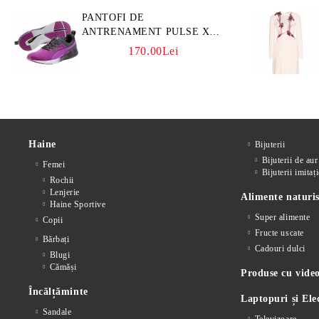
PANTOFI DE
ANTRENAMENT PULSE XT
CORE
170.00Lei
Haine
Bijuterii
Bijuterii de aur
Femei
Bijuterii imitați
Rochii
Lenjerie
Alimente naturis
Haine Sportive
Super alimente
Copii
Fructe uscate
Bărbați
Cadouri dulci
Blugi
Cămăși
Produse cu video
Încălțăminte
Laptopuri și Ele
Sandale