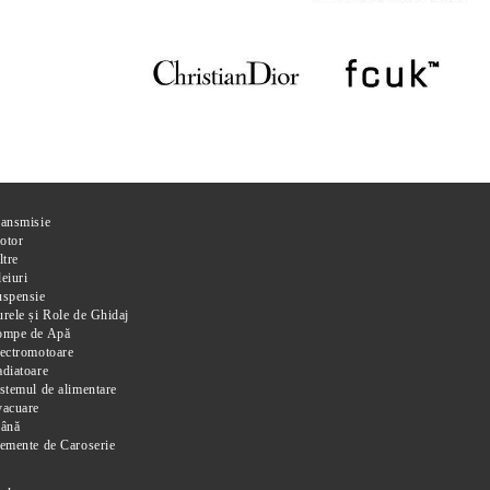
ransmisie
otor
ltre
eiuri
uspensie
rele și Role de Ghidaj
ompe de Apă
ectromotoare
diatoare
stemul de alimentare
vacuare
rână
emente de Caroserie
i