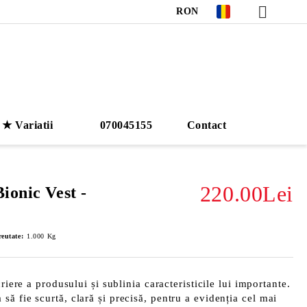
RON
★ Variatii
070045155
Contact
220.00Lei
ionic Vest -
eutate:
1.000
Kg
riere a produsului și sublinia caracteristicile lui importante.
ă fie scurtă, clară și precisă, pentru a evidenția cel mai