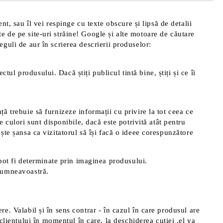
t, sau îl vei respinge cu texte obscure și lipsă de detalii
te de pe site-uri străine! Google și alte motoare de căutare
reguli de aur în scrierea descrierii produselor:
tul produsului. Dacă știți publicul tintă bine, știți și ce îi
nță trebuie să furnizeze informații cu privire la tot ceea ce
 culori sunt disponibile, dacă este potrivită atât pentru
rește șansa ca vizitatorul să își facă o ideee corespunzătore
pot fi determinate prin imaginea produsului.
 dumneavoastră.
ere. Valabil și în sens contrar - în cazul în care produsul are
clientului în momentul în care, la deschiderea cutiei ,el va