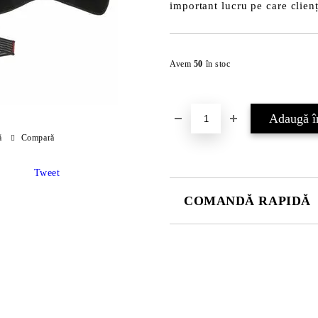
important lucru pe care clienț
Avem
50
în stoc
ă
Compară
Tweet
COMANDĂ RAPIDĂ
JUST 2 CÂMPURI TO FILL IN
Sunt de acord cu
Politica 
Noi vă vom contacta pentru finaliz