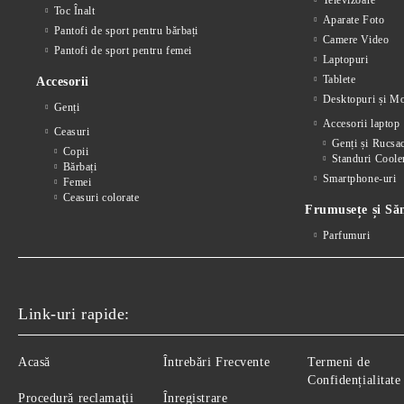
Televizoare
Toc Înalt
Aparate Foto
Pantofi de sport pentru bărbați
Camere Video
Pantofi de sport pentru femei
Laptopuri
Tablete
Accesorii
Desktopuri și Mo
Genți
Accesorii laptop
Ceasuri
Genți și Rucsa
Copii
Standuri Coole
Bărbați
Smartphone-uri
Femei
Ceasuri colorate
Frumusețe și Să
Parfumuri
Link-uri rapide:
Acasă
Întrebări Frecvente
Termeni de
Confidențialitate
Procedură reclamaţii
Înregistrare