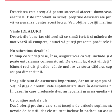
Descrierea este esențială pentru succesul afacerii dumneavoas
esențiale. Este important să scrieți propriile descrieri ale p
vă va penaliza pentru acest lucru. Veți obține poziții mai înal
Vinde IDEALURI!
Descrierile bune fac cititorul să se simtă fericit și mândru de
motivează să cumpere, atunci vă puteți prezenta produsele in
Nu subestima detaliile!
În timp ce vindeți vise, însă, asigurați-vă că veți include și 
poate entuziasma consumatorul. De exemplu, dacă vindeți "cană
băuturi reci cât și calde, cât de mult se va stoca căldura, cap
asupra dimensiunii.
Imaginile sunt de asemenea importante, dar nu se aștepta să 
Veți câștiga o credibilitate suplimentară dacă în descrierea p
În cazul în care produsele dvs. au recenzii în mass-media - in
Ce conține ambalajul?
Dacă oferiți produse care sunt însoțite de articole suplimentar
nevoie de baterii, dar ele nu sunt incluse în pachet, nu ascu