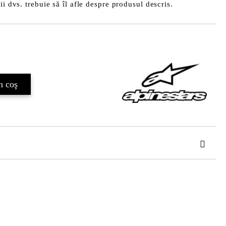
ii dvs. trebuie să îl afle despre produsul descris.
Îmi doresc
de confidentialitate
area comenzii.