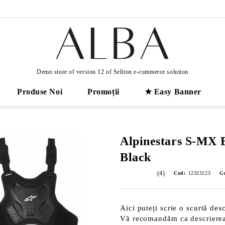
Demo store of version 12 of Seliton e-commerce solution
Produse Noi
Promoții
★ Easy Banner
Alpinestars S-MX B
Black
(4)
Cod:
12323123
Gr
Aici puteți scrie o scurtă desc
Vă recomandăm ca descrierea s