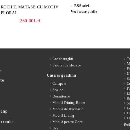
RSS știri
ROCHIE MĂTASE CU MOTIV
Vezi toate știrile
FLORAL
260.00Lei
Lac de unghii
T
M
Farduri de pleoape
Fi
e
Ul
Casă și grădină
S
te
Canapele
Cu
P
Scaune
El
Dormitoare
Ra
Mobilă Dining-Room
Si
E
Mobilă de Bucătărie
clip
F
Mobilă Living
El
ctronice
Mobilă pentru Copii
Roț
Uși