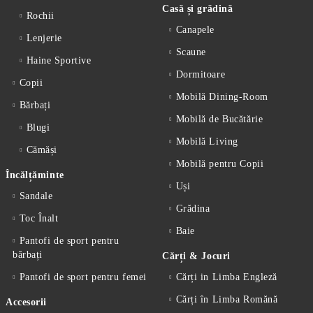
Casă și grădină
Rochii
Canapele
Lenjerie
Scaune
Haine Sportive
Dormitoare
Copii
Mobilă Dining-Room
Bărbați
Mobilă de Bucătărie
Blugi
Mobilă Living
Cămăși
Mobilă pentru Copii
Încălțăminte
Uși
Sandale
Grădina
Toc Înalt
Baie
Pantofi de sport pentru
bărbați
Cărți & Jocuri
Pantofi de sport pentru femei
Cărți in Limba Engleză
Cărți în Limba Romănă
Accesorii