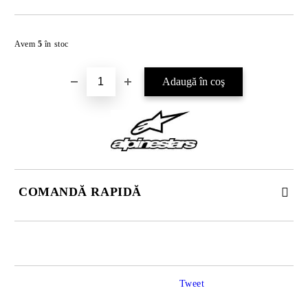
Îmi doresc
Avem
5
în stoc
COMANDĂ RAPIDĂ
JUST 2 CÂMPURI TO FILL IN
Tweet
Sunt de acord cu
Politica de confidentialitate