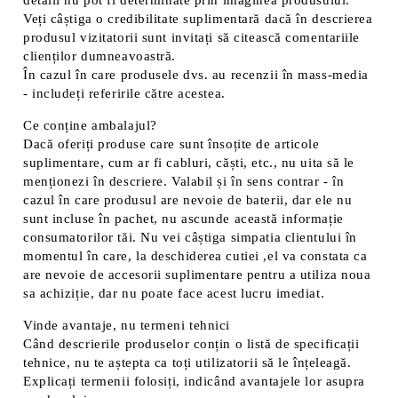
detalii nu pot fi determinate prin imaginea produsului.
Veți câștiga o credibilitate suplimentară dacă în descrierea
produsul vizitatorii sunt invitați să citească comentariile
clienților dumneavoastră.
În cazul în care produsele dvs. au recenzii în mass-media
- includeți referirile către acestea.
Ce conține ambalajul?
Dacă oferiți produse care sunt însoțite de articole
suplimentare, cum ar fi cabluri, căști, etc., nu uita să le
menționezi în descriere. Valabil și în sens contrar - în
cazul în care produsul are nevoie de baterii, dar ele nu
sunt incluse în pachet, nu ascunde această informație
consumatorilor tăi. Nu vei câștiga simpatia clientului în
momentul în care, la deschiderea cutiei ,el va constata ca
are nevoie de accesorii suplimentare pentru a utiliza noua
sa achiziție, dar nu poate face acest lucru imediat.
Vinde avantaje, nu termeni tehnici
Când descrierile produselor conțin o listă de specificații
tehnice, nu te aștepta ca toți utilizatorii să le înțeleagă.
Explicați termenii folosiți, indicând avantajele lor asupra