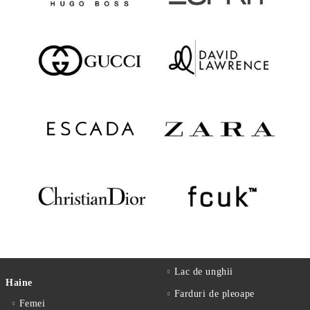
Lac de unghii
Haine
Farduri de pleoape
Femei