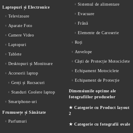
Sistemul de alimentare
Laptopuri și Electronice
Evacuare
Televizoare
Frână
Aparate Foto
Elemente de Caroserie
Camere Video
Roți
Laptopuri
Anvelope
Tablete
Căști de Protecție Motociclete
Desktopuri și Monitoare
Echipament Motociclete
Accesorii laptop
Echipament de Protecție
Genți și Rucsacuri
Dimensiunile optime ale
Standuri Coolere laptop
fotografiilor produselor
Smartphone-uri
★ Categorie cu Product layout
Frumusețe și Sănătate
2
Parfumuri
★ Categorie cu fotografii ovale