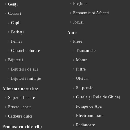
Ficțiune
Genți
Economie și Afaceri
Ceasuri
Jocuri
Copii
Bărbați
Auto
Femei
Piese
Ceasuri colorate
Transmisie
Bijuterii
Motor
Bijuterii de aur
Filtre
Bijuterii imitație
Uleiuri
Suspensie
Alimente naturiste
Curele și Role de Ghidaj
Super alimente
Pompe de Apă
Fructe uscate
Electromotoare
Cadouri dulci
Radiatoare
Produse cu videoclip