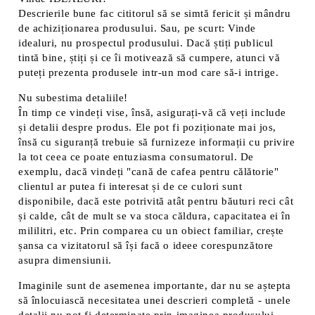
Descrierile bune fac cititorul să se simtă fericit și mândru
de achiziționarea produsului. Sau, pe scurt: Vinde
idealuri, nu prospectul produsului. Dacă știți publicul
tintă bine, știți și ce îi motivează să cumpere, atunci vă
puteți prezenta produsele intr-un mod care să-i intrige.
Nu subestima detaliile!
În timp ce vindeți vise, însă, asigurați-vă că veți include
și detalii despre produs. Ele pot fi poziționate mai jos,
însă cu siguranță trebuie să furnizeze informații cu privire
la tot ceea ce poate entuziasma consumatorul. De
exemplu, dacă vindeți "cană de cafea pentru călătorie"
clientul ar putea fi interesat și de ce culori sunt
disponibile, dacă este potrivită atât pentru băuturi reci cât
și calde, cât de mult se va stoca căldura, capacitatea ei în
mililitri, etc. Prin comparea cu un obiect familiar, crește
șansa ca vizitatorul să își facă o ideee corespunzătore
asupra dimensiunii.
Imaginile sunt de asemenea importante, dar nu se aștepta
să înlocuiască necesitatea unei descrieri completă - unele