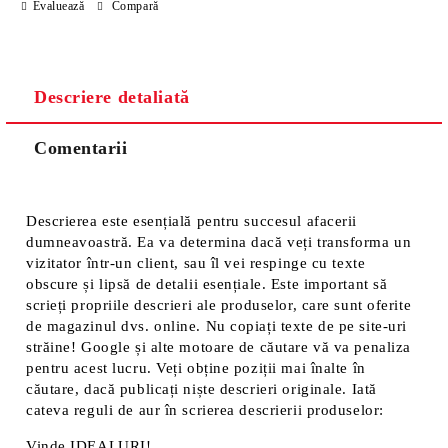
Evaluează
Compară
Noi vă vom contacta pentru finalizarea comenzii.
Descriere detaliată
Comentarii
Descrierea este esențială pentru succesul afacerii
dumneavoastră. Ea va determina dacă veți transforma un
vizitator într-un client, sau îl vei respinge cu texte
obscure și lipsă de detalii esențiale. Este important să
scrieți propriile descrieri ale produselor, care sunt oferite
de magazinul dvs. online. Nu copiați texte de pe site-uri
străine! Google și alte motoare de căutare vă va penaliza
pentru acest lucru. Veți obține poziții mai înalte în
căutare, dacă publicați niște descrieri originale. Iată
cateva reguli de aur în scrierea descrierii produselor:
Vinde IDEALURI!