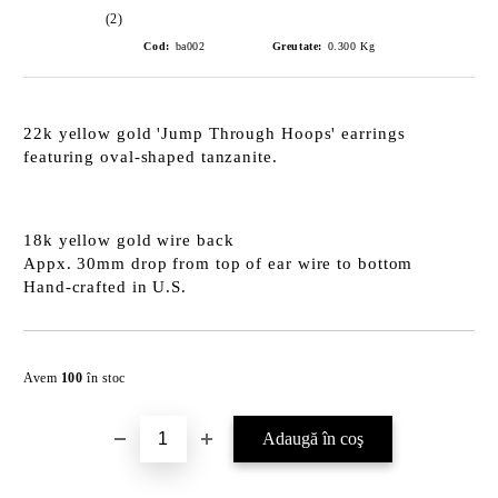
(2)
Cod:
ba002
Greutate:
0.300
Kg
22k yellow gold 'Jump Through Hoops' earrings
featuring oval-shaped tanzanite.
18k yellow gold wire back
Appx. 30mm drop from top of ear wire to bottom
Hand-crafted in U.S.
Îmi doresc
Avem
100
în stoc