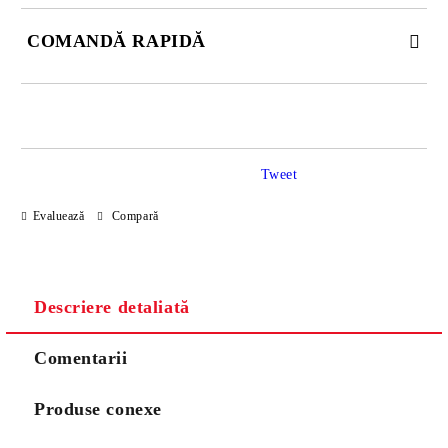
COMANDĂ RAPIDĂ
JUST 2 CÂMPURI TO FILL IN
Tweet
Sunt de acord cu
Politica de confidentialitate
Evaluează
Compară
Noi vă vom contacta pentru finalizarea comenzii.
Descriere detaliată
Comentarii
Produse conexe