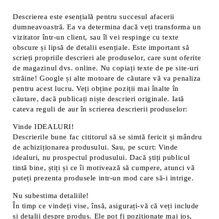
Descrierea este esențială pentru succesul afacerii
dumneavoastră. Ea va determina dacă veți transforma un
vizitator într-un client, sau îl vei respinge cu texte
obscure și lipsă de detalii esențiale. Este important să
scrieți propriile descrieri ale produselor, care sunt oferite
de magazinul dvs. online. Nu copiați texte de pe site-uri
străine! Google și alte motoare de căutare vă va penaliza
pentru acest lucru. Veți obține poziții mai înalte în
căutare, dacă publicați niște descrieri originale. Iată
cateva reguli de aur în scrierea descrierii produselor:
Vinde IDEALURI!
Descrierile bune fac cititorul să se simtă fericit și mândru
de achiziționarea produsului. Sau, pe scurt: Vinde
idealuri, nu prospectul produsului. Dacă știți publicul
tintă bine, știți și ce îi motivează să cumpere, atunci vă
puteți prezenta produsele intr-un mod care să-i intrige.
Nu subestima detaliile!
În timp ce vindeți vise, însă, asigurați-vă că veți include
și detalii despre produs. Ele pot fi poziționate mai jos,