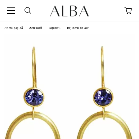
Prima pagină
Accesorii
Bijuterii
Bijuterii de aur