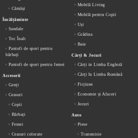
Mobilă Living
Cămăși
Mobilă pentru Copii
Încălțăminte
Uși
Sandale
Grădina
Toc Înalt
Baie
Pantofi de sport pentru
bărbați
Cărți & Jocuri
Pantofi de sport pentru femei
Cărți in Limba Engleză
Cărți în Limba Romănă
Accesorii
Ficțiune
Genți
Economie și Afaceri
Ceasuri
Jocuri
Copii
Bărbați
Auto
Femei
Piese
Ceasuri colorate
Transmisie