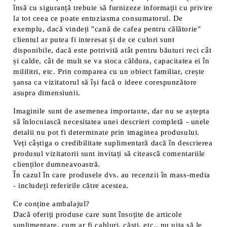
însă cu siguranță trebuie să furnizeze informații cu privire
la tot ceea ce poate entuziasma consumatorul. De
exemplu, dacă vindeți "cană de cafea pentru călătorie"
clientul ar putea fi interesat și de ce culori sunt
disponibile, dacă este potrivită atât pentru băuturi reci cât
și calde, cât de mult se va stoca căldura, capacitatea ei în
mililitri, etc. Prin comparea cu un obiect familiar, crește
șansa ca vizitatorul să își facă o ideee corespunzătore
asupra dimensiunii.
Imaginile sunt de asemenea importante, dar nu se aștepta
să înlocuiască necesitatea unei descrieri completă - unele
detalii nu pot fi determinate prin imaginea produsului.
Veți câștiga o credibilitate suplimentară dacă în descrierea
produsul vizitatorii sunt invitați să citească comentariile
clienților dumneavoastră.
În cazul în care produsele dvs. au recenzii în mass-media
- includeți referirile către acestea.
Ce conține ambalajul?
Dacă oferiți produse care sunt însoțite de articole
suplimentare, cum ar fi cabluri, căști, etc., nu uita să le