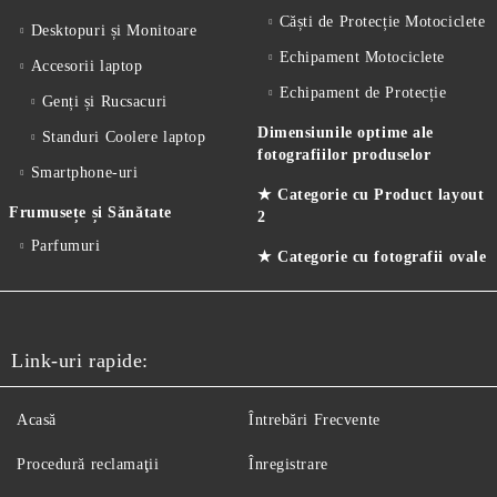
Căști de Protecție Motociclete
Desktopuri și Monitoare
Echipament Motociclete
Accesorii laptop
Echipament de Protecție
Genți și Rucsacuri
Dimensiunile optime ale
Standuri Coolere laptop
fotografiilor produselor
Smartphone-uri
★ Categorie cu Product layout
Frumusețe și Sănătate
2
Parfumuri
★ Categorie cu fotografii ovale
Link-uri rapide:
Acasă
Întrebări Frecvente
Procedură reclamaţii
Înregistrare