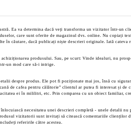
tră. Ea va determina dacă veți transforma un vizitator într-un clien
roduselor, care sunt oferite de magazinul dvs. online. Nu copiați tex
te în căutare, dacă publicați niște descrieri originale. Iată cateva 
 achiziționarea produsului. Sau, pe scurt: Vinde idealuri, nu prospec
tr-un mod care să-i intrige.
detalii despre produs. Ele pot fi poziționate mai jos, însă cu sigura
 de cafea pentru călătorie" clientul ar putea fi interesat și de ce
acitatea ei în mililitri, etc. Prin comparea cu un obiect familiar, c
înlocuiască necesitatea unei descrieri completă - unele detalii nu 
rodusul vizitatorii sunt invitați să citească comentariile clienților
cludeți referirile către acestea.