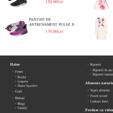
150.00Lei
PANTOFI DE
ANTRENAMENT PULSE XT
CORE
170.00Lei
Haine
Bijuterii
Bijuterii de aur
Femei
Bijuterii imitați
Rochii
Lenjerie
Alimente naturis
Haine Sportive
Super alimente
Copii
Fructe uscate
Bărbați
Cadouri dulci
Blugi
Cămăși
Produse cu video