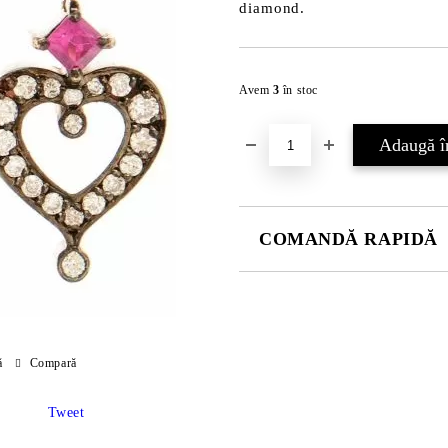
diamond.
Avem
3
în stoc
COMANDĂ RAPIDĂ
JUST 2 CÂMPURI TO FILL IN
Sunt de acord cu
Politica 
ă
Compară
Noi vă vom contacta pentru finaliz
Tweet