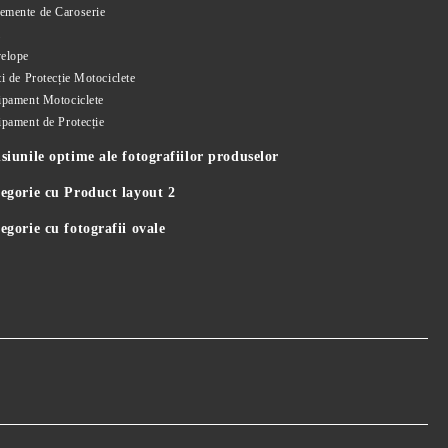
emente de Caroserie
i
elope
i de Protecție Motociclete
ipament Motociclete
ipament de Protecție
iunile optime ale fotografiilor produselor
egorie cu Product layout 2
gorie cu fotografii ovale