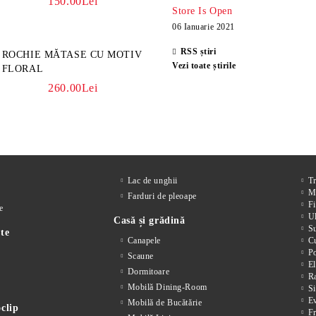
150.00Lei
Store Is Open
06 Ianuarie 2021
RSS știri
ROCHIE MĂTASE CU MOTIV
Vezi toate știrile
FLORAL
260.00Lei
Lac de unghii
T
M
Farduri de pleoape
Fi
e
Ul
Casă și grădină
S
te
Canapele
Cu
P
Scaune
El
Dormitoare
Ra
Mobilă Dining-Room
Si
E
Mobilă de Bucătărie
clip
F