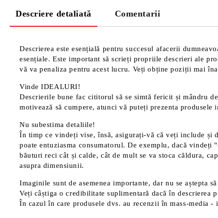
Descriere detaliată
Comentarii
Descrierea este esențială pentru succesul afacerii dumneavoas
esențiale. Este important să scrieți propriile descrieri ale p
vă va penaliza pentru acest lucru. Veți obține poziții mai înal
Vinde IDEALURI!
Descrierile bune fac cititorul să se simtă fericit și mândru de
motivează să cumpere, atunci vă puteți prezenta produsele in
Nu subestima detaliile!
În timp ce vindeți vise, însă, asigurați-vă că veți include și 
poate entuziasma consumatorul. De exemplu, dacă vindeți "cană
băuturi reci cât și calde, cât de mult se va stoca căldura, cap
asupra dimensiunii.
Imaginile sunt de asemenea importante, dar nu se aștepta să 
Veți câștiga o credibilitate suplimentară dacă în descrierea p
În cazul în care produsele dvs. au recenzii în mass-media - in