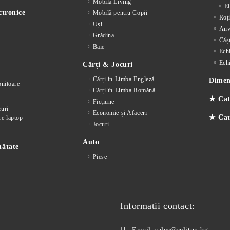
Mobilă Living
El
ctronice
Mobilă pentru Copii
Roț
Uși
Anv
Grădina
Cășt
Baie
Ech
Ech
Cărți & Jocuri
Cărți in Limba Engleză
Dimens
nitoare
Cărți în Limba Romănă
★ Cat
Ficțiune
curi
Economie și Afaceri
★ Cate
re laptop
Jocuri
Auto
nătate
Piese
Informatii contact: