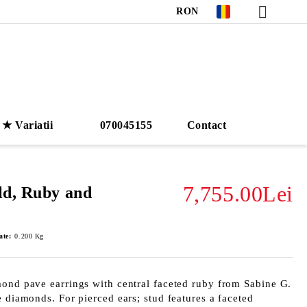
RON
★ Variatii
070045155
Contact
7,755.00Lei
ld, Ruby and
ate:
0.200
Kg
mond pave earrings with central faceted ruby from Sabine G.
e diamonds. For pierced ears; stud features a faceted