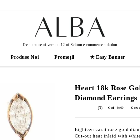
Demo store of version 12 of Seliton e-commerce solution
Produse Noi
Promoții
★ Easy Banner
Heart 18k Rose Go
Diamond Earrings
(3)
Cod:
ba004
Greut
Eighteen carat rose gold dia
Cut-out heat inlaid with whit