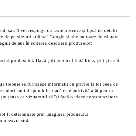
t, sau îl vei respinge cu texte obscure și lipsă de detalii
te de pe site-uri străine! Google și alte motoare de căutare
reguli de aur în scrierea descrierii produselor:
tul produsului. Dacă știți publicul tintă bine, știți și ce îi
nță trebuie să furnizeze informații cu privire la tot ceea ce
 culori sunt disponibile, dacă este potrivită atât pentru
rește șansa ca vizitatorul să își facă o ideee corespunzătore
pot fi determinate prin imaginea produsului.
 dumneavoastră.