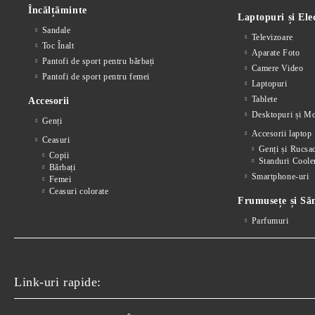
Încălțăminte
Laptopuri și Ele
Sandale
Televizoare
Toc Înalt
Aparate Foto
Pantofi de sport pentru bărbați
Camere Video
Pantofi de sport pentru femei
Laptopuri
Tablete
Accesorii
Desktopuri și Mo
Genți
Accesorii laptop
Ceasuri
Genți și Rucsa
Copii
Standuri Coole
Bărbați
Smartphone-uri
Femei
Ceasuri colorate
Frumusețe și Să
Parfumuri
Link-uri rapide: