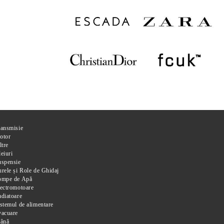
ransmisie
otor
ltre
eiuri
uspensie
rele și Role de Ghidaj
ompe de Apă
ectromotoare
diatoare
stemul de alimentare
vacuare
rână