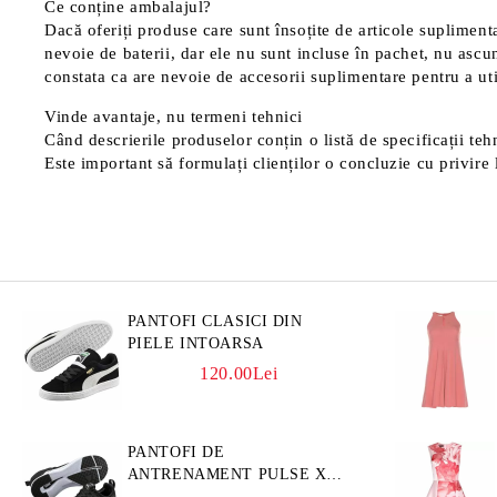
Ce conține ambalajul?
Dacă oferiți produse care sunt însoțite de articole suplimentar
nevoie de baterii, dar ele nu sunt incluse în pachet, nu ascu
constata ca are nevoie de accesorii suplimentare pentru a uti
Vinde avantaje, nu termeni tehnici
Când descrierile produselor conțin o listă de specificații tehn
Este important să formulați clienților o concluzie cu privire l
PANTOFI CLASICI DIN
PIELE INTOARSA
120.00Lei
PANTOFI DE
ANTRENAMENT PULSE XT
3D