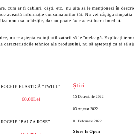
e, cum ar fi cabluri, căști, etc., nu uita să le menționezi în descri
nde această informație consumatorilor tăi. Nu vei câștiga simpatia 
liza noua sa achiziție, dar nu poate face acest lucru imediat.
ice, nu te aștepta ca toți utilizatorii să le înțeleagă. Explicați ter
a caracteristicile tehnice ale produsului, nu să așteptați ca ei să aj
Știri
ROCHIE ELASTICĂ "TWILL"
15 Decembrie 2022
60.00Lei
03 August 2022
01 Februarie 2022
ROCHIE "BALZA ROSE"
Store Is Open