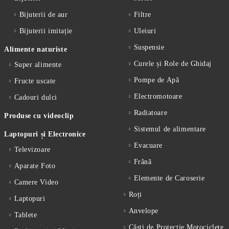
Bijuterii de aur
Filtre
Bijuterii imitație
Uleiuri
Suspensie
Alimente naturiste
Curele și Role de Ghidaj
Super alimente
Pompe de Apă
Fructe uscate
Electromotoare
Cadouri dulci
Radiatoare
Produse cu videoclip
Sistemul de alimentare
Laptopuri și Electronice
Evacuare
Televizoare
Frână
Aparate Foto
Elemente de Caroserie
Camere Video
Roți
Laptopuri
Anvelope
Tablete
Căști de Protecție Motociclete