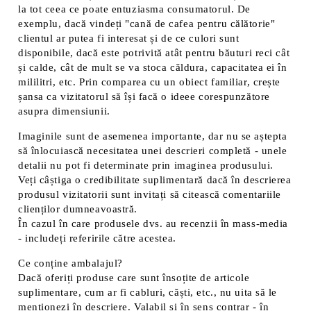
la tot ceea ce poate entuziasma consumatorul. De
exemplu, dacă vindeți "cană de cafea pentru călătorie"
clientul ar putea fi interesat și de ce culori sunt
disponibile, dacă este potrivită atât pentru băuturi reci cât
și calde, cât de mult se va stoca căldura, capacitatea ei în
mililitri, etc. Prin comparea cu un obiect familiar, crește
șansa ca vizitatorul să își facă o ideee corespunzătore
asupra dimensiunii.
Imaginile sunt de asemenea importante, dar nu se aștepta
să înlocuiască necesitatea unei descrieri completă - unele
detalii nu pot fi determinate prin imaginea produsului.
Veți câștiga o credibilitate suplimentară dacă în descrierea
produsul vizitatorii sunt invitați să citească comentariile
clienților dumneavoastră.
În cazul în care produsele dvs. au recenzii în mass-media
- includeți referirile către acestea.
Ce conține ambalajul?
Dacă oferiți produse care sunt însoțite de articole
suplimentare, cum ar fi cabluri, căști, etc., nu uita să le
menționezi în descriere. Valabil și în sens contrar - în