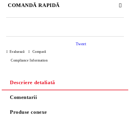
COMANDĂ RAPIDĂ
JUST 2 CÂMPURI TO FILL IN
Tweet
Sunt de acord cu
Politica de confidentialitate
Evaluează
Compară
Noi vă vom contacta pentru finalizarea comenzii.
Compliance Information
Descriere detaliată
Comentarii
Produse conexe