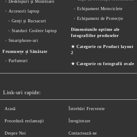
Desktopuri și Monitoare
Echipament Motociclete
Accesorii laptop
Echipament de Protecție
Genți și Rucsacuri
Dimensiunile optime ale
Standuri Coolere laptop
fotografiilor produselor
Smartphone-uri
★ Categorie cu Product layout
Frumusețe și Sănătate
2
Parfumuri
★ Categorie cu fotografii ovale
Link-uri rapide:
Acasă
Întrebări Frecvente
Procedură reclamaţii
Înregistrare
Despre Noi
Contactează-ne