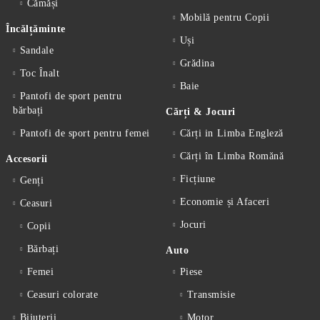
Cămăși
Mobilă pentru Copii
Încălțăminte
Uși
Sandale
Grădina
Toc Înalt
Baie
Pantofi de sport pentru
bărbați
Cărți & Jocuri
Pantofi de sport pentru femei
Cărți in Limba Engleză
Cărți în Limba Romănă
Accesorii
Ficțiune
Genți
Economie și Afaceri
Ceasuri
Jocuri
Copii
Bărbați
Auto
Femei
Piese
Ceasuri colorate
Transmisie
Bijuterii
Motor