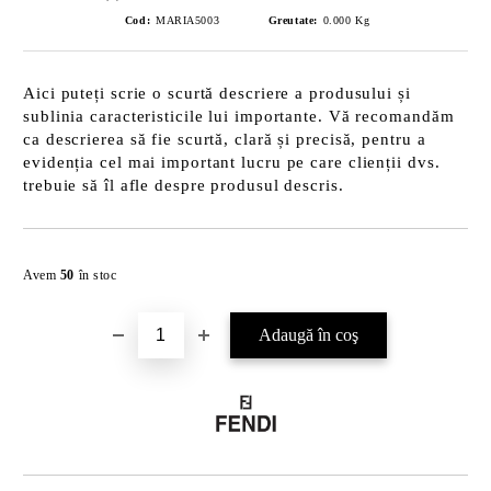
Cod:
MARIA5003
Greutate:
0.000
Kg
Aici puteți scrie o scurtă descriere a produsului și
sublinia caracteristicile lui importante. Vă recomandăm
ca descrierea să fie scurtă, clară și precisă, pentru a
evidenția cel mai important lucru pe care clienții dvs.
trebuie să îl afle despre produsul descris.
Îmi doresc
Avem
50
în stoc