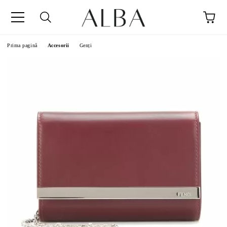
Prima pagină
Accesorii
Genți