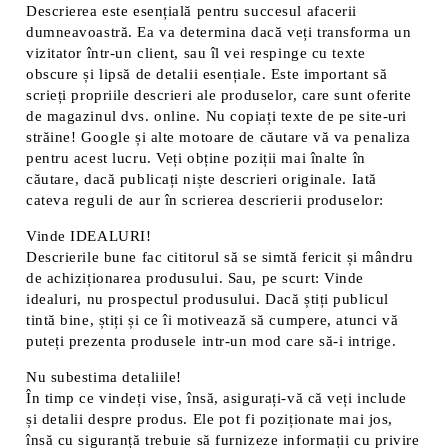
Descrierea este esențială pentru succesul afacerii
dumneavoastră. Ea va determina dacă veți transforma un
vizitator într-un client, sau îl vei respinge cu texte
obscure și lipsă de detalii esențiale. Este important să
scrieți propriile descrieri ale produselor, care sunt oferite
de magazinul dvs. online. Nu copiați texte de pe site-uri
străine! Google și alte motoare de căutare vă va penaliza
pentru acest lucru. Veți obține poziții mai înalte în
căutare, dacă publicați niște descrieri originale. Iată
cateva reguli de aur în scrierea descrierii produselor:
Vinde IDEALURI!
Descrierile bune fac cititorul să se simtă fericit și mândru
de achiziționarea produsului. Sau, pe scurt: Vinde
idealuri, nu prospectul produsului. Dacă știți publicul
tintă bine, știți și ce îi motivează să cumpere, atunci vă
puteți prezenta produsele intr-un mod care să-i intrige.
Nu subestima detaliile!
În timp ce vindeți vise, însă, asigurați-vă că veți include
și detalii despre produs. Ele pot fi poziționate mai jos,
însă cu siguranță trebuie să furnizeze informații cu privire