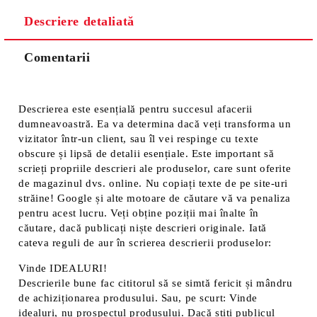
Descriere detaliată
Comentarii
Descrierea este esențială pentru succesul afacerii
dumneavoastră. Ea va determina dacă veți transforma un
vizitator într-un client, sau îl vei respinge cu texte
obscure și lipsă de detalii esențiale. Este important să
scrieți propriile descrieri ale produselor, care sunt oferite
de magazinul dvs. online. Nu copiați texte de pe site-uri
străine! Google și alte motoare de căutare vă va penaliza
pentru acest lucru. Veți obține poziții mai înalte în
căutare, dacă publicați niște descrieri originale. Iată
cateva reguli de aur în scrierea descrierii produselor:
Vinde IDEALURI!
Descrierile bune fac cititorul să se simtă fericit și mândru
de achiziționarea produsului. Sau, pe scurt: Vinde
idealuri, nu prospectul produsului. Dacă știți publicul