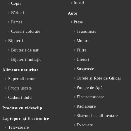
Jocuri
Copii
Bărbați
Auto
Femei
Piese
Ceasuri colorate
Transmisie
Bijuterii
Motor
Bijuterii de aur
Filtre
Bijuterii imitație
Uleiuri
Suspensie
Alimente naturiste
Curele și Role de Ghidaj
Super alimente
Pompe de Apă
Fructe uscate
Electromotoare
Cadouri dulci
Radiatoare
Produse cu videoclip
Sistemul de alimentare
Laptopuri și Electronice
Evacuare
Televizoare