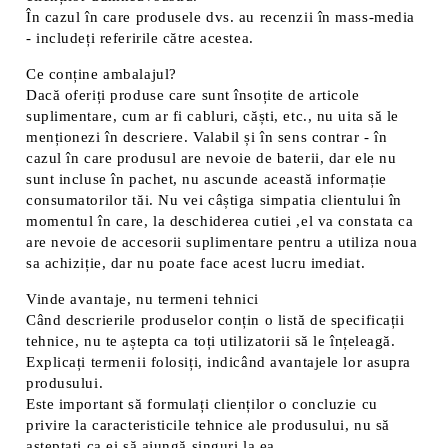
În cazul în care produsele dvs. au recenzii în mass-media
- includeți referirile către acestea.
Ce conține ambalajul?
Dacă oferiți produse care sunt însoțite de articole
suplimentare, cum ar fi cabluri, căști, etc., nu uita să le
menționezi în descriere. Valabil și în sens contrar - în
cazul în care produsul are nevoie de baterii, dar ele nu
sunt incluse în pachet, nu ascunde această informație
consumatorilor tăi. Nu vei câștiga simpatia clientului în
momentul în care, la deschiderea cutiei ,el va constata ca
are nevoie de accesorii suplimentare pentru a utiliza noua
sa achiziție, dar nu poate face acest lucru imediat.
Vinde avantaje, nu termeni tehnici
Când descrierile produselor conțin o listă de specificații
tehnice, nu te aștepta ca toți utilizatorii să le înțeleagă.
Explicați termenii folosiți, indicând avantajele lor asupra
produsului.
Este important să formulați clienților o concluzie cu
privire la caracteristicile tehnice ale produsului, nu să
așteptați ca ei să ajungă singuri la ea.