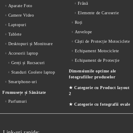
Frână
Aparate Foto
Elemente de Caroserie
Camere Video
Roți
Laptopuri
Anvelope
Tablete
Căști de Protecție Motociclete
Desktopuri și Monitoare
Echipament Motociclete
Accesorii laptop
Echipament de Protecție
Genți și Rucsacuri
Dimensiunile optime ale
Standuri Coolere laptop
fotografiilor produselor
Smartphone-uri
★ Categorie cu Product layout
Frumusețe și Sănătate
2
Parfumuri
★ Categorie cu fotografii ovale
Link-uri rapide: