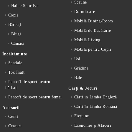
Scaune
Haine Sportive
Dormitoare
Copii
Mobilă Dining-Room
Bărbați
Mobilă de Bucătărie
Blugi
Mobilă Living
Cămăși
Mobilă pentru Copii
Încălțăminte
Uși
Sandale
Grădina
Toc Înalt
Baie
Pantofi de sport pentru
bărbați
Cărți & Jocuri
Pantofi de sport pentru femei
Cărți in Limba Engleză
Cărți în Limba Romănă
Accesorii
Ficțiune
Genți
Economie și Afaceri
Ceasuri