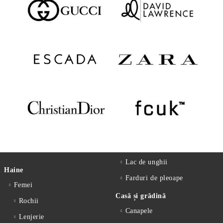
Lac de unghii
Haine
Farduri de pleoape
Femei
Casă și grădină
Rochii
Canapele
Lenjerie