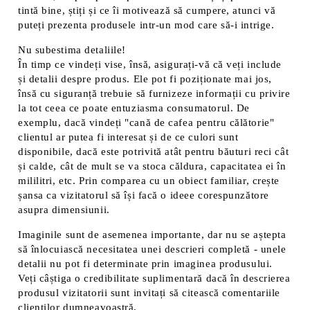
tintă bine, știți și ce îi motivează să cumpere, atunci vă
puteți prezenta produsele intr-un mod care să-i intrige.
Nu subestima detaliile!
În timp ce vindeți vise, însă, asigurați-vă că veți include
și detalii despre produs. Ele pot fi poziționate mai jos,
însă cu siguranță trebuie să furnizeze informații cu privire
la tot ceea ce poate entuziasma consumatorul. De
exemplu, dacă vindeți "cană de cafea pentru călătorie"
clientul ar putea fi interesat și de ce culori sunt
disponibile, dacă este potrivită atât pentru băuturi reci cât
și calde, cât de mult se va stoca căldura, capacitatea ei în
mililitri, etc. Prin comparea cu un obiect familiar, crește
șansa ca vizitatorul să își facă o ideee corespunzătore
asupra dimensiunii.
Imaginile sunt de asemenea importante, dar nu se aștepta
să înlocuiască necesitatea unei descrieri completă - unele
detalii nu pot fi determinate prin imaginea produsului.
Veți câștiga o credibilitate suplimentară dacă în descrierea
produsul vizitatorii sunt invitați să citească comentariile
clienților dumneavoastră.