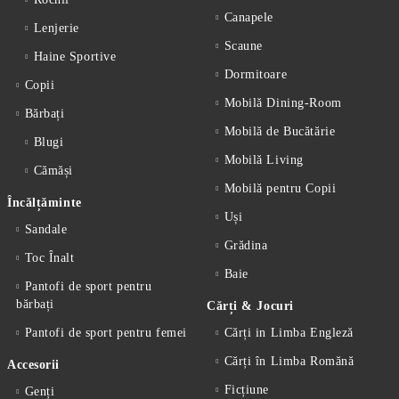
Canapele
Lenjerie
Scaune
Haine Sportive
Dormitoare
Copii
Mobilă Dining-Room
Bărbați
Mobilă de Bucătărie
Blugi
Mobilă Living
Cămăși
Mobilă pentru Copii
Încălțăminte
Uși
Sandale
Grădina
Toc Înalt
Baie
Pantofi de sport pentru
bărbați
Cărți & Jocuri
Pantofi de sport pentru femei
Cărți in Limba Engleză
Cărți în Limba Romănă
Accesorii
Ficțiune
Genți