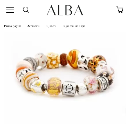
Prima pagină
Accesorii
Bijuterii
Bijuterii imitație