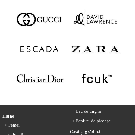
Lac de unghii
Haine
Farduri de pleoape
Femei
Casă și grădină
Rochii