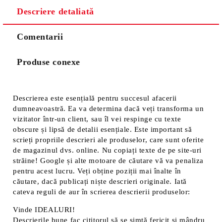
Descriere detaliată
Comentarii
Produse conexe
Descrierea este esențială pentru succesul afacerii
dumneavoastră. Ea va determina dacă veți transforma un
vizitator într-un client, sau îl vei respinge cu texte
obscure și lipsă de detalii esențiale. Este important să
scrieți propriile descrieri ale produselor, care sunt oferite
de magazinul dvs. online. Nu copiați texte de pe site-uri
străine! Google și alte motoare de căutare vă va penaliza
pentru acest lucru. Veți obține poziții mai înalte în
căutare, dacă publicați niște descrieri originale. Iată
cateva reguli de aur în scrierea descrierii produselor:
Vinde IDEALURI!
Descrierile bune fac cititorul să se simtă fericit și mândru