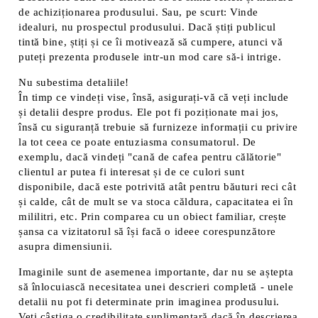
de achiziționarea produsului. Sau, pe scurt: Vinde
idealuri, nu prospectul produsului. Dacă știți publicul
tintă bine, știți și ce îi motivează să cumpere, atunci vă
puteți prezenta produsele intr-un mod care să-i intrige.
Nu subestima detaliile!
În timp ce vindeți vise, însă, asigurați-vă că veți include
și detalii despre produs. Ele pot fi poziționate mai jos,
însă cu siguranță trebuie să furnizeze informații cu privire
la tot ceea ce poate entuziasma consumatorul. De
exemplu, dacă vindeți "cană de cafea pentru călătorie"
clientul ar putea fi interesat și de ce culori sunt
disponibile, dacă este potrivită atât pentru băuturi reci cât
și calde, cât de mult se va stoca căldura, capacitatea ei în
mililitri, etc. Prin comparea cu un obiect familiar, crește
șansa ca vizitatorul să își facă o ideee corespunzătore
asupra dimensiunii.
Imaginile sunt de asemenea importante, dar nu se aștepta
să înlocuiască necesitatea unei descrieri completă - unele
detalii nu pot fi determinate prin imaginea produsului.
Veți câștiga o credibilitate suplimentară dacă în descrierea