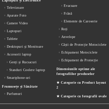
Laptopuri și Electronice
Evacuare
Televizoare
Frână
Aparate Foto
Elemente de Caroserie
Camere Video
Roți
Laptopuri
Anvelope
Tablete
Căști de Protecție Motociclete
Desktopuri și Monitoare
Echipament Motociclete
Accesorii laptop
Echipament de Protecție
Genți și Rucsacuri
Dimensiunile optime ale
Standuri Coolere laptop
fotografiilor produselor
Smartphone-uri
★ Categorie cu Product layout
Frumusețe și Sănătate
2
Parfumuri
★ Categorie cu fotografii ovale