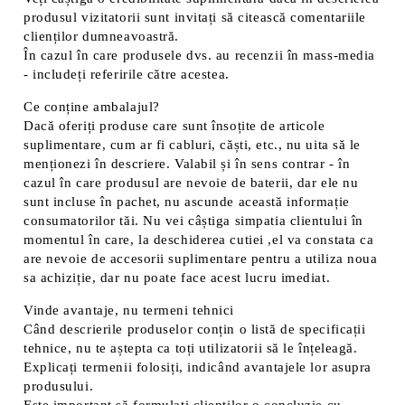
produsul vizitatorii sunt invitați să citească comentariile
clienților dumneavoastră.
În cazul în care produsele dvs. au recenzii în mass-media
- includeți referirile către acestea.
Ce conține ambalajul?
Dacă oferiți produse care sunt însoțite de articole
suplimentare, cum ar fi cabluri, căști, etc., nu uita să le
menționezi în descriere. Valabil și în sens contrar - în
cazul în care produsul are nevoie de baterii, dar ele nu
sunt incluse în pachet, nu ascunde această informație
consumatorilor tăi. Nu vei câștiga simpatia clientului în
momentul în care, la deschiderea cutiei ,el va constata ca
are nevoie de accesorii suplimentare pentru a utiliza noua
sa achiziție, dar nu poate face acest lucru imediat.
Vinde avantaje, nu termeni tehnici
Când descrierile produselor conțin o listă de specificații
tehnice, nu te aștepta ca toți utilizatorii să le înțeleagă.
Explicați termenii folosiți, indicând avantajele lor asupra
produsului.