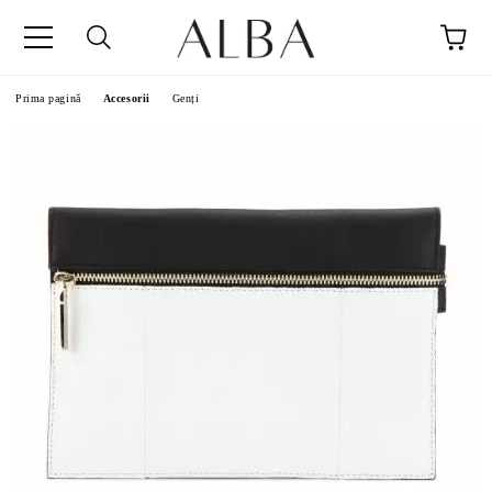
Prima pagină
Accesorii
Genți