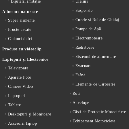
Bijuterii imitație
Uleiuri
Suspensie
Alimente naturiste
Curele și Role de Ghidaj
Super alimente
Pompe de Apă
Fructe uscate
Electromotoare
Cadouri dulci
Radiatoare
Produse cu videoclip
Sistemul de alimentare
Laptopuri și Electronice
Evacuare
Televizoare
Frână
Aparate Foto
Elemente de Caroserie
Camere Video
Roți
Laptopuri
Anvelope
Tablete
Căști de Protecție Motociclete
Desktopuri și Monitoare
Echipament Motociclete
Accesorii laptop