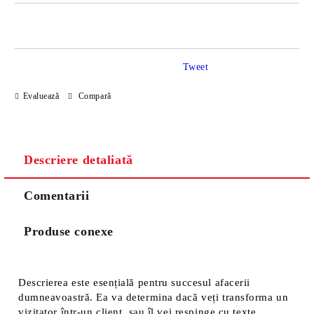
JUST 2 CÂMPURI TO FILL IN
Tweet
Sunt de acord cu
Politica de confidentialitate
Evaluează
Compară
Noi vă vom contacta pentru finalizarea comenzii.
Descriere detaliată
Comentarii
Produse conexe
Descrierea este esențială pentru succesul afacerii
dumneavoastră. Ea va determina dacă veți transforma un
vizitator într-un client, sau îl vei respinge cu texte