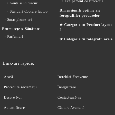
Echipament de Protecție
Genți și Rucsacuri
Dimensiunile optime ale
Standuri Coolere laptop
fotografiilor produselor
Smartphone-uri
★ Categorie cu Product layout
Frumusețe și Sănătate
2
Parfumuri
★ Categorie cu fotografii ovale
Link-uri rapide:
Acasă
Întrebări Frecvente
Procedură reclamaţii
Înregistrare
Despre Noi
Contactează-ne
Autentificare
Căutare Avansată