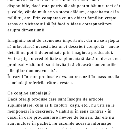
disponibile, dacă este potrivită atât pentru băuturi reci cât
și calde, cât de mult se va stoca căldura, capacitatea ei în
mililitri, etc. Prin comparea cu un obiect familiar, crește
șansa ca vizitatorul să își facă o ideee corespunzătore
asupra dimensiunii.
Imaginile sunt de asemenea importante, dar nu se aștepta
să înlocuiască necesitatea unei descrieri completă - unele
detalii nu pot fi determinate prin imaginea produsului.
Veți câștiga o credibilitate suplimentară dacă în descrierea
produsul vizitatorii sunt invitați să citească comentariile
clienților dumneavoastră.
În cazul în care produsele dvs. au recenzii în mass-media
- includeți referirile către acestea.
Ce conține ambalajul?
Dacă oferiți produse care sunt însoțite de articole
suplimentare, cum ar fi cabluri, căști, etc., nu uita să le
menționezi în descriere. Valabil și în sens contrar - în
cazul în care produsul are nevoie de baterii, dar ele nu
sunt incluse în pachet, nu ascunde această informație