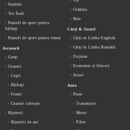
Uși
Sandale
Grădina
Toc Înalt
Baie
Pantofi de sport pentru
bărbați
Cărți & Jocuri
Pantofi de sport pentru femei
Cărți in Limba Engleză
Cărți în Limba Romănă
Accesorii
Ficțiune
Genți
Economie și Afaceri
Ceasuri
Jocuri
Copii
Bărbați
Auto
Femei
Piese
Ceasuri colorate
Transmisie
Bijuterii
Motor
Bijuterii de aur
Filtre