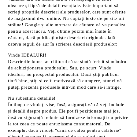
obscure și lipsă de detalii esențiale. Este important să
scrieți propriile descrieri ale produselor, care sunt oferite
de magazinul dvs. online. Nu copiați texte de pe site-uri
străine! Google și alte motoare de căutare vă va penaliza
pentru acest lucru. Veți obține poziții mai înalte în
căutare, dacă publicați niște descrieri originale. Iată
cateva reguli de aur în scrierea descrierii produselor:
Vinde IDEALURI!
Descrierile bune fac cititorul să se simtă fericit și mândru
de achiziționarea produsului. Sau, pe scurt: Vinde
idealuri, nu prospectul produsului. Dacă știți publicul
tintă bine, știți și ce îi motivează să cumpere, atunci vă
puteți prezenta produsele intr-un mod care să-i intrige.
Nu subestima detaliile!
În timp ce vindeți vise, însă, asigurați-vă că veți include
și detalii despre produs. Ele pot fi poziționate mai jos,
însă cu siguranță trebuie să furnizeze informații cu privire
la tot ceea ce poate entuziasma consumatorul. De
exemplu, dacă vindeți "cană de cafea pentru călătorie"
clientul ar putea fi interesat și de ce culori sunt