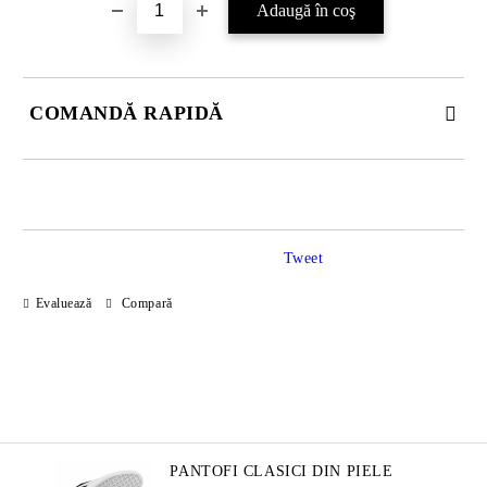
COMANDĂ RAPIDĂ
JUST 2 CÂMPURI TO FILL IN
Tweet
Sunt de acord cu
Politica de confidentialitate
Evaluează
Compară
Noi vă vom contacta pentru finalizarea comenzii.
PANTOFI CLASICI DIN PIELE