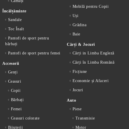
Cămăși
Mobilă pentru Copii
Încălțăminte
Uși
Sandale
Grădina
Toc Înalt
Baie
Pantofi de sport pentru
bărbați
Cărți & Jocuri
Pantofi de sport pentru femei
Cărți in Limba Engleză
Cărți în Limba Romănă
Accesorii
Ficțiune
Genți
Economie și Afaceri
Ceasuri
Jocuri
Copii
Bărbați
Auto
Femei
Piese
Ceasuri colorate
Transmisie
Bijuterii
Motor