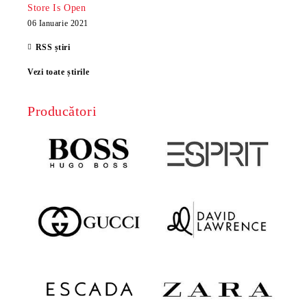
Store Is Open
06 Ianuarie 2021
RSS știri
Vezi toate știrile
Producători