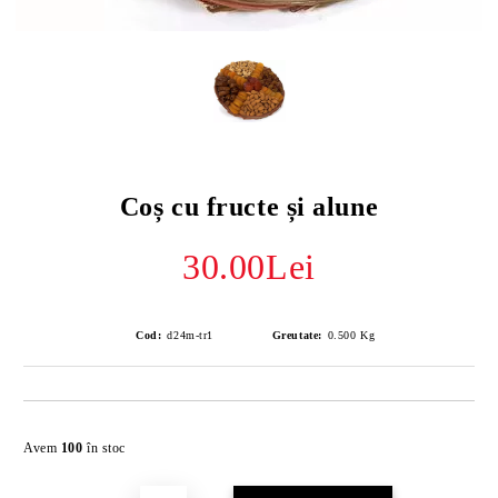
Coș cu fructe și alune
30.00Lei
Cod:
d24m-tr1
Greutate:
0.500
Kg
Îmi doresc
Avem
100
în stoc