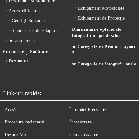
Desktopuri și Monitoare
Echipament Motociclete
Accesorii laptop
Echipament de Protecție
Genți și Rucsacuri
Dimensiunile optime ale
Standuri Coolere laptop
fotografiilor produselor
Smartphone-uri
★ Categorie cu Product layout
Frumusețe și Sănătate
2
Parfumuri
★ Categorie cu fotografii ovale
Link-uri rapide:
Acasă
Întrebări Frecvente
Procedură reclamaţii
Înregistrare
Despre Noi
Contactează-ne