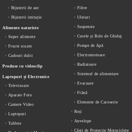
Bijuterii de aur
Filtre
Bijuterii imitație
Uleiuri
Suspensie
Alimente naturiste
Curele și Role de Ghidaj
Super alimente
Pompe de Apă
Fructe uscate
Electromotoare
Cadouri dulci
Radiatoare
Produse cu videoclip
Sistemul de alimentare
Laptopuri și Electronice
Evacuare
Televizoare
Frână
Aparate Foto
Elemente de Caroserie
Camere Video
Roți
Laptopuri
Anvelope
Tablete
Căști de Protecție Motociclete