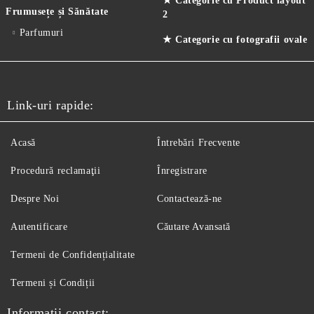
★ Categorie cu Product layout
Frumusețe și Sănătate
2
Parfumuri
★ Categorie cu fotografii ovale
Link-uri rapide:
Acasă
Întrebări Frecvente
Procedură reclamaţii
Înregistrare
Despre Noi
Contactează-ne
Autentificare
Căutare Avansată
Termeni de Confidențialitate
Termeni și Condiții
Informatii contact: