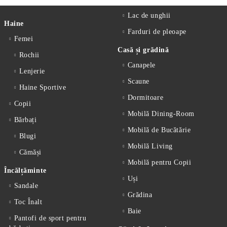
Lac de unghii
Haine
Farduri de pleoape
Femei
Casă și grădină
Rochii
Canapele
Lenjerie
Scaune
Haine Sportive
Dormitoare
Copii
Mobilă Dining-Room
Bărbați
Mobilă de Bucătărie
Blugi
Mobilă Living
Cămăși
Mobilă pentru Copii
Încălțăminte
Uși
Sandale
Grădina
Toc Înalt
Baie
Pantofi de sport pentru