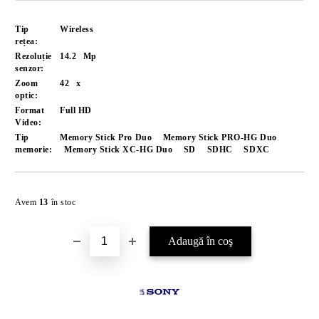
Tip
Wireless
rețea:
Rezoluție
14.2
Mp
senzor:
Zoom
42
x
optic:
Format
Full HD
Video:
Tip
Memory Stick Pro Duo
Memory Stick PRO-HG Duo
memorie:
Memory Stick XC-HG Duo
SD
SDHC
SDXC
Îmi doresc
Avem
13
în stoc