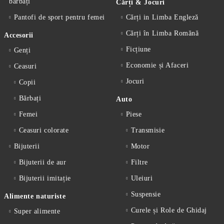
bărbați
Cărți & Jocuri
Pantofi de sport pentru femei
Cărți in Limba Engleză
Cărți în Limba Romănă
Accesorii
Ficțiune
Genți
Economie și Afaceri
Ceasuri
Jocuri
Copii
Bărbați
Auto
Femei
Piese
Ceasuri colorate
Transmisie
Bijuterii
Motor
Bijuterii de aur
Filtre
Bijuterii imitație
Uleiuri
Suspensie
Alimente naturiste
Curele și Role de Ghidaj
Super alimente