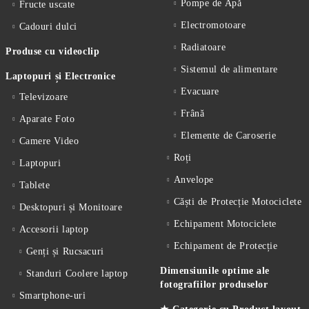
Pompe de Apă
Fructe uscate
Electromotoare
Cadouri dulci
Radiatoare
Produse cu videoclip
Sistemul de alimentare
Laptopuri și Electronice
Evacuare
Televizoare
Frână
Aparate Foto
Elemente de Caroserie
Camere Video
Roți
Laptopuri
Anvelope
Tablete
Căști de Protecție Motociclete
Desktopuri și Monitoare
Echipament Motociclete
Accesorii laptop
Echipament de Protecție
Genți și Rucsacuri
Dimensiunile optime ale
Standuri Coolere laptop
fotografiilor produselor
Smartphone-uri