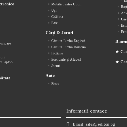
El
ctronice
Mobilă pentru Copii
Roț
Uși
Anv
Grădina
Cășt
Baie
Ech
Ech
Cărți & Jocuri
Cărți in Limba Engleză
Dimens
nitoare
Cărți în Limba Romănă
★ Cat
Ficțiune
curi
Economie și Afaceri
★ Cate
re laptop
Jocuri
Auto
nătate
Piese
Informatii contact:
Email:
sales@seliton.bg