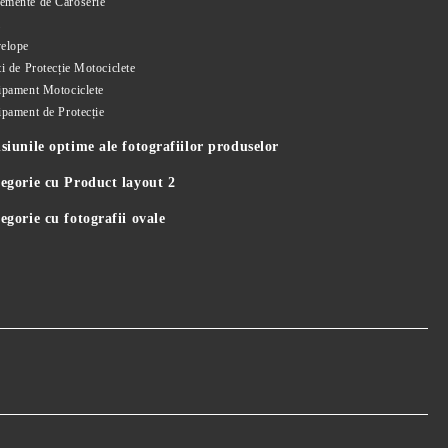
emente de Caroserie
i
elope
i de Protecție Motociclete
ipament Motociclete
ipament de Protecție
iunile optime ale fotografiilor produselor
egorie cu Product layout 2
gorie cu fotografii ovale