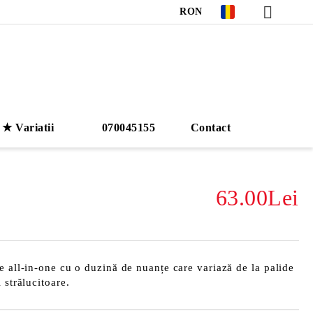
RON
★ Variatii
070045155
Contact
63.00Lei
e all-in-one cu o duzină de nuanțe care variază de la palide
 strălucitoare.