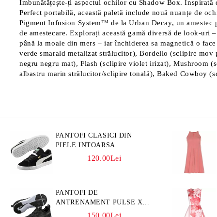
Îmbunătățește-ți aspectul ochilor cu Shadow Box. Inspirată 
Perfect portabilă, această paletă include nouă nuanțe de och
Pigment Infusion System™ de la Urban Decay, un amestec prop
de amestecare. Explorați această gamă diversă de look-uri – 
până la moale din mers – iar închiderea sa magnetică o face 
verde smarald metalizat strălucitor), Bordello (sclipire mov 
negru negru mat), Flash (sclipire violet irizat), Mushroom (s
albastru marin strălucitor/sclipire tonală), Baked Cowboy (
PANTOFI CLASICI DIN
PIELE INTOARSA
120.00Lei
PANTOFI DE
ANTRENAMENT PULSE XT
3D
150.00Lei