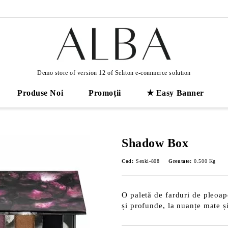
Demo store of version 12 of Seliton e-commerce solution
Produse Noi
Promoții
★ Easy Banner
Shadow Box
Cod:
Senki-808
Greutate:
0.500
Kg
O paletă de farduri de pleoap
și profunde, la nuanțe mate și