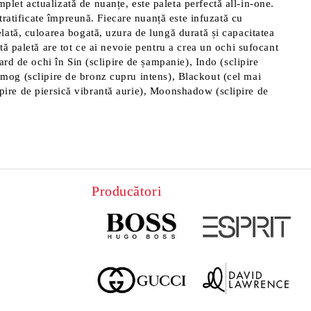
et actualizată de nuanțe, este paleta perfectă all-in-one.
tratificate împreună. Fiecare nuanță este infuzată cu
ată, culoarea bogată, uzura de lungă durată și capacitatea
ă paletă are tot ce ai nevoie pentru a crea un ochi sufocant
rd de ochi în Sin (sclipire de șampanie), Indo (sclipire
 Smog (sclipire de bronz cupru intens), Blackout (cel mai
lipire de piersică vibrantă aurie), Moonshadow (sclipire de
Producători