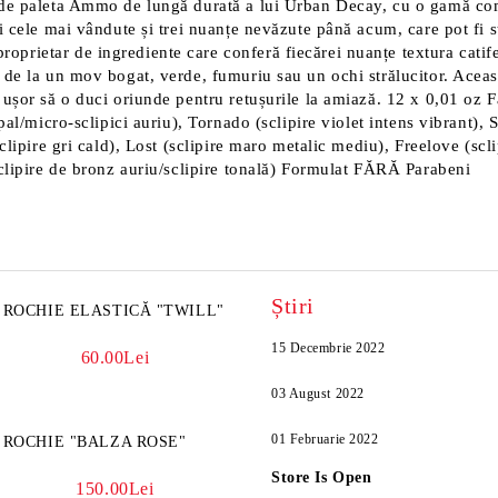
de paleta Ammo de lungă durată a lui Urban Decay, cu o gamă compl
i cele mai vândute și trei nuanțe nevăzute până acum, care pot fi s
rietar de ingrediente care conferă fiecărei nuanțe textura catifel
de la un mov bogat, verde, fumuriu sau un ochi strălucitor. Aceast
ușor să o duci oriunde pentru retușurile la amiază. 12 x 0,01 oz Fa
pal/micro-sclipici auriu), Tornado (sclipire violet intens vibrant),
clipire gri cald), Lost (sclipire maro metalic mediu), Freelove (sc
sclipire de bronz auriu/sclipire tonală) Formulat FĂRĂ Parabeni
Știri
ROCHIE ELASTICĂ "TWILL"
15 Decembrie 2022
60.00Lei
03 August 2022
01 Februarie 2022
ROCHIE "BALZA ROSE"
Store Is Open
150.00Lei