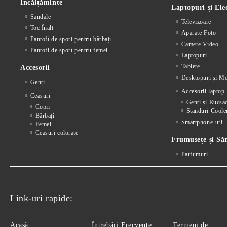
Încălțăminte
Laptopuri și Ele
Sandale
Televizoare
Toc Înalt
Aparate Foto
Pantofi de sport pentru bărbați
Camere Video
Pantofi de sport pentru femei
Laptopuri
Tablete
Accesorii
Desktopuri și Mo
Genți
Accesorii laptop
Ceasuri
Genți și Rucsa
Copii
Standuri Coole
Bărbați
Smartphone-uri
Femei
Ceasuri colorate
Frumusețe și Să
Parfumuri
Link-uri rapide:
Acasă
Întrebări Frecvente
Termeni de