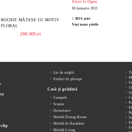
Store Is Open
06 Ianuarie 2021
RSS știri
ROCHIE MĂTASE CU MOTIV
Vezi toate știrile
FLORAL
260.00Lei
Lac de unghii
T
M
Farduri de pleoape
Fi
e
Ul
Casă și grădină
S
te
Canapele
Cu
P
Scaune
El
Dormitoare
Ra
Mobilă Dining-Room
Si
E
Mobilă de Bucătărie
clip
F
Mobilă Living