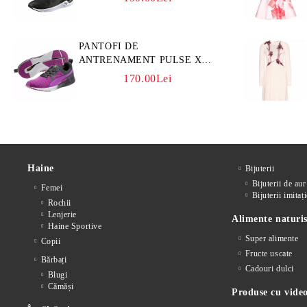
PANTOFI DE
ANTRENAMENT PULSE XT
CORE
170.00Lei
Haine
Bijuterii
Bijuterii de aur
Femei
Bijuterii imitați
Rochii
Lenjerie
Alimente naturis
Haine Sportive
Super alimente
Copii
Fructe uscate
Bărbați
Cadouri dulci
Blugi
Cămăși
Produse cu video