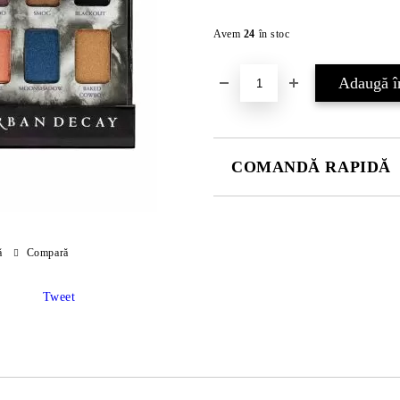
Avem
24
în stoc
COMANDĂ RAPIDĂ
JUST 2 CÂMPURI TO FILL IN
ă
Compară
Sunt de acord cu
Politica 
Noi vă vom contacta pentru finaliz
Tweet