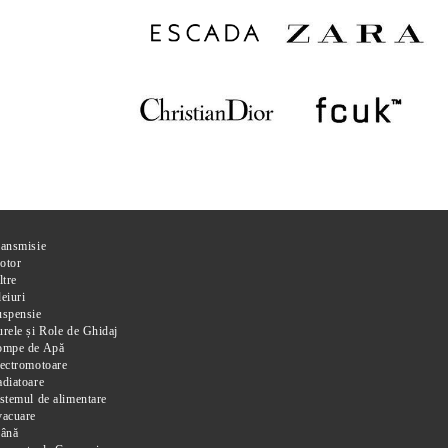
ransmisie
otor
ltre
eiuri
uspensie
rele și Role de Ghidaj
ompe de Apă
ectromotoare
diatoare
stemul de alimentare
vacuare
rână