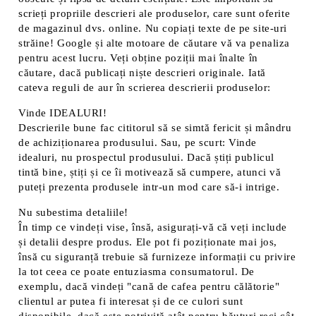
scrieți propriile descrieri ale produselor, care sunt oferite
de magazinul dvs. online. Nu copiați texte de pe site-uri
străine! Google și alte motoare de căutare vă va penaliza
pentru acest lucru. Veți obține poziții mai înalte în
căutare, dacă publicați niște descrieri originale. Iată
cateva reguli de aur în scrierea descrierii produselor:
Vinde IDEALURI!
Descrierile bune fac cititorul să se simtă fericit și mândru
de achiziționarea produsului. Sau, pe scurt: Vinde
idealuri, nu prospectul produsului. Dacă știți publicul
tintă bine, știți și ce îi motivează să cumpere, atunci vă
puteți prezenta produsele intr-un mod care să-i intrige.
Nu subestima detaliile!
În timp ce vindeți vise, însă, asigurați-vă că veți include
și detalii despre produs. Ele pot fi poziționate mai jos,
însă cu siguranță trebuie să furnizeze informații cu privire
la tot ceea ce poate entuziasma consumatorul. De
exemplu, dacă vindeți "cană de cafea pentru călătorie"
clientul ar putea fi interesat și de ce culori sunt