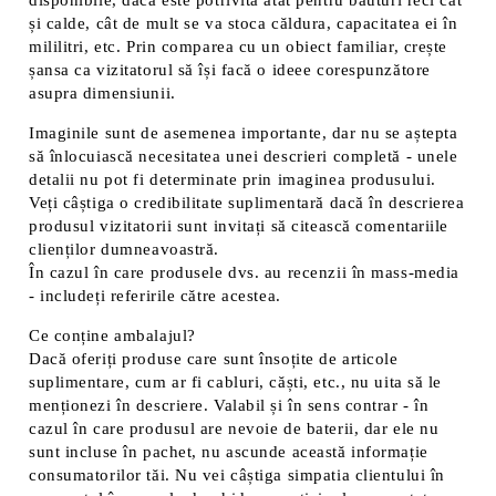
disponibile, dacă este potrivită atât pentru băuturi reci cât
și calde, cât de mult se va stoca căldura, capacitatea ei în
mililitri, etc. Prin comparea cu un obiect familiar, crește
șansa ca vizitatorul să își facă o ideee corespunzătore
asupra dimensiunii.
Imaginile sunt de asemenea importante, dar nu se aștepta
să înlocuiască necesitatea unei descrieri completă - unele
detalii nu pot fi determinate prin imaginea produsului.
Veți câștiga o credibilitate suplimentară dacă în descrierea
produsul vizitatorii sunt invitați să citească comentariile
clienților dumneavoastră.
În cazul în care produsele dvs. au recenzii în mass-media
- includeți referirile către acestea.
Ce conține ambalajul?
Dacă oferiți produse care sunt însoțite de articole
suplimentare, cum ar fi cabluri, căști, etc., nu uita să le
menționezi în descriere. Valabil și în sens contrar - în
cazul în care produsul are nevoie de baterii, dar ele nu
sunt incluse în pachet, nu ascunde această informație
consumatorilor tăi. Nu vei câștiga simpatia clientului în