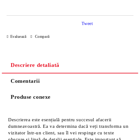
Tweet
Sunt de acord cu
Politica de confidentialitate
Evaluează
Compară
Noi vă vom contacta pentru finalizarea comenzii.
Descriere detaliată
Comentarii
Produse conexe
Descrierea este esențială pentru succesul afacerii
dumneavoastră. Ea va determina dacă veți transforma un
vizitator într-un client, sau îl vei respinge cu texte
obscure și lipsă de detalii esențiale. Este important să