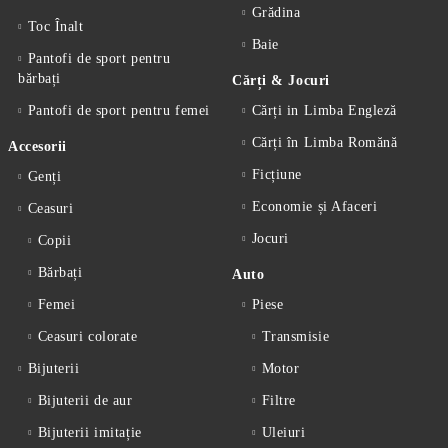
Grădina
Toc Înalt
Baie
Pantofi de sport pentru
bărbați
Cărți & Jocuri
Pantofi de sport pentru femei
Cărți in Limba Engleză
Cărți în Limba Romănă
Accesorii
Ficțiune
Genți
Economie și Afaceri
Ceasuri
Jocuri
Copii
Bărbați
Auto
Femei
Piese
Ceasuri colorate
Transmisie
Bijuterii
Motor
Bijuterii de aur
Filtre
Bijuterii imitație
Uleiuri