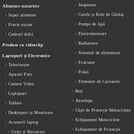
Suspensie
Alimente naturiste
Curele și Role de Ghidaj
Super alimente
Pompe de Apă
Fructe uscate
Electromotoare
Cadouri dulci
Radiatoare
Produse cu videoclip
Sistemul de alimentare
Laptopuri și Electronice
Evacuare
Televizoare
Frână
Aparate Foto
Elemente de Caroserie
Camere Video
Roți
Laptopuri
Anvelope
Tablete
Căști de Protecție Motociclete
Desktopuri și Monitoare
Echipament Motociclete
Accesorii laptop
Echipament de Protecție
Genți și Rucsacuri