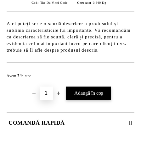
Cod:
The Da Vinci Code
Greutate:
0.840
Kg
Aici puteți scrie o scurtă descriere a produsului și
sublinia caracteristicile lui importante. Vă recomandăm
ca descrierea să fie scurtă, clară și precisă, pentru a
evidenția cel mai important lucru pe care clienții dvs.
trebuie să îl afle despre produsul descris.
Îmi doresc
Avem
7
în stoc
COMANDĂ RAPIDĂ
JUST 2 CÂMPURI TO FILL IN