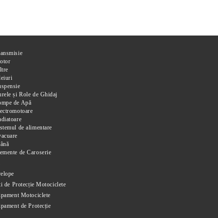
ransmisie
otor
ltre
eiuri
uspensie
rele și Role de Ghidaj
ompe de Apă
ectromotoare
diatoare
stemul de alimentare
vacuare
rână
emente de Caroserie
i
elope
i de Protecție Motociclete
ipament Motociclete
ipament de Protecție