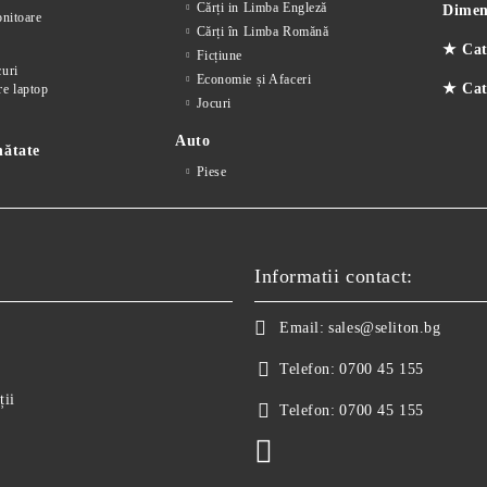
Cărți in Limba Engleză
Dimens
nitoare
Cărți în Limba Romănă
★ Cat
Ficțiune
curi
Economie și Afaceri
★ Cate
re laptop
Jocuri
Auto
nătate
Piese
Informatii contact:
Email:
sales@seliton.bg
Telefon:
0700 45 155
ții
Telefon:
0700 45 155