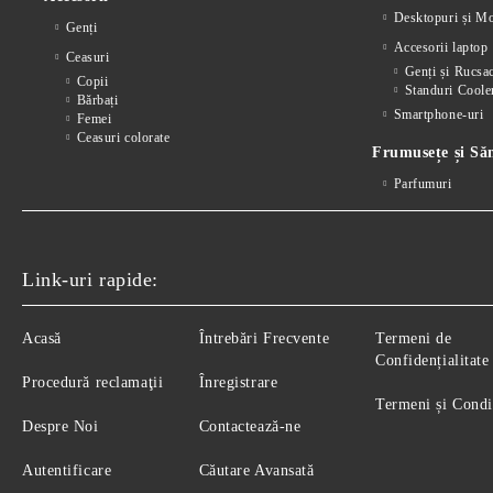
Desktopuri și Mo
Genți
Accesorii laptop
Ceasuri
Genți și Rucsa
Copii
Standuri Coole
Bărbați
Smartphone-uri
Femei
Ceasuri colorate
Frumusețe și Să
Parfumuri
Link-uri rapide:
Acasă
Întrebări Frecvente
Termeni de
Confidențialitate
Procedură reclamaţii
Înregistrare
Termeni și Condi
Despre Noi
Contactează-ne
Autentificare
Căutare Avansată