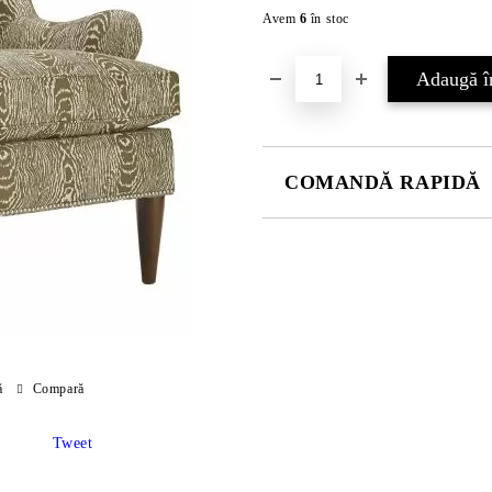
Avem
6
în stoc
COMANDĂ RAPIDĂ
JUST 2 CÂMPURI TO FILL IN
Sunt de acord cu
Politica 
Noi vă vom contacta pentru finaliz
ă
Compară
Tweet