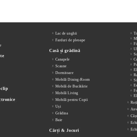
Lac de unghii
T
M
Farduri de pleoape
Fi
e
Ul
Casă și grădină
S
te
Canapele
Cu
P
Scaune
El
Dormitoare
Ra
Mobilă Dining-Room
Si
E
Mobilă de Bucătărie
clip
F
Mobilă Living
El
ctronice
Mobilă pentru Copii
Roț
Uși
Anv
Grădina
Cășt
Baie
Ech
Ech
Cărți & Jocuri