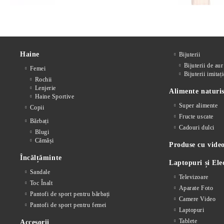
Haine
Bijuterii
Bijuterii de aur
Femei
Bijuterii imitați
Rochii
Lenjerie
Alimente naturis
Haine Sportive
Super alimente
Copii
Fructe uscate
Bărbați
Cadouri dulci
Blugi
Cămăși
Produse cu video
Încălțăminte
Laptopuri și Ele
Sandale
Televizoare
Toc Înalt
Aparate Foto
Pantofi de sport pentru bărbați
Camere Video
Pantofi de sport pentru femei
Laptopuri
Tablete
Accesorii