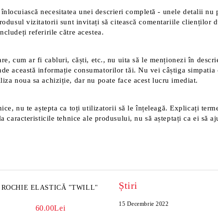
înlocuiască necesitatea unei descrieri completă - unele detalii nu 
rodusul vizitatorii sunt invitați să citească comentariile clienților
cludeți referirile către acestea.
e, cum ar fi cabluri, căști, etc., nu uita să le menționezi în descri
nde această informație consumatorilor tăi. Nu vei câștiga simpatia 
liza noua sa achiziție, dar nu poate face acest lucru imediat.
ice, nu te aștepta ca toți utilizatorii să le înțeleagă. Explicați ter
a caracteristicile tehnice ale produsului, nu să așteptați ca ei să aj
Știri
ROCHIE ELASTICĂ "TWILL"
15 Decembrie 2022
60.00Lei