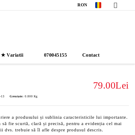
RON
★ Variatii
070045155
Contact
79.00Lei
t-13
Greutate:
0.800
Kg
riere a produsului și sublinia caracteristicile lui importante.
ă fie scurtă, clară și precisă, pentru a evidenția cel mai
ii dvs. trebuie să îl afle despre produsul descris.