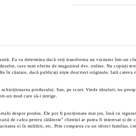
JUST 2 CÂMPURI TO FILL IN
Sunt de acord cu
Politica 
Noi vă vom contacta pentru finaliz
tră. Ea va determina dacă veți transforma un vizitator într-un clien
roduselor, care sunt oferite de magazinul dvs. online. Nu copiați tex
te în căutare, dacă publicați niște descrieri originale. Iată cateva 
 achiziționarea produsului. Sau, pe scurt: Vinde idealuri, nu prospec
tr-un mod care să-i intrige.
detalii despre produs. Ele pot fi poziționate mai jos, însă cu sigura
 de cafea pentru călătorie" clientul ar putea fi interesat și de ce
acitatea ei în mililitri, etc. Prin comparea cu un obiect familiar, c