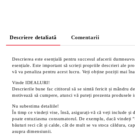
Descriere detaliată
Comentarii
Descrierea este esențială pentru succesul afacerii dumneavoas
esențiale. Este important să scrieți propriile descrieri ale p
vă va penaliza pentru acest lucru. Veți obține poziții mai înal
Vinde IDEALURI!
Descrierile bune fac cititorul să se simtă fericit și mândru de
motivează să cumpere, atunci vă puteți prezenta produsele in
Nu subestima detaliile!
În timp ce vindeți vise, însă, asigurați-vă că veți include și 
poate entuziasma consumatorul. De exemplu, dacă vindeți "cană
băuturi reci cât și calde, cât de mult se va stoca căldura, cap
asupra dimensiunii.