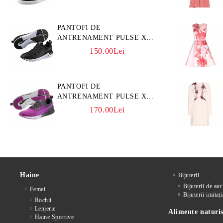
PANTOFI DE
ANTRENAMENT PULSE XT
3D
150.00Lei
PANTOFI DE
ANTRENAMENT PULSE XT
CORE
170.00Lei
Haine
Bijuterii
Bijuterii de aur
Femei
Bijuterii imitați
Rochii
Lenjerie
Alimente naturis
Haine Sportive