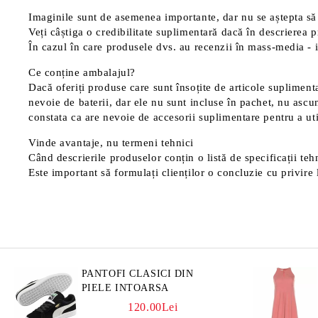
Imaginile sunt de asemenea importante, dar nu se aștepta să 
Veți câștiga o credibilitate suplimentară dacă în descrierea p
În cazul în care produsele dvs. au recenzii în mass-media - in
Ce conține ambalajul?
Dacă oferiți produse care sunt însoțite de articole suplimentar
nevoie de baterii, dar ele nu sunt incluse în pachet, nu ascu
constata ca are nevoie de accesorii suplimentare pentru a uti
Vinde avantaje, nu termeni tehnici
Când descrierile produselor conțin o listă de specificații tehn
Este important să formulați clienților o concluzie cu privire l
PANTOFI CLASICI DIN
PIELE INTOARSA
120.00Lei