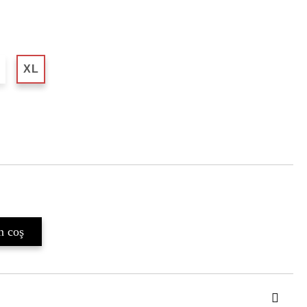
XL
Îmi doresc