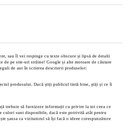
de confidentialitate
area comenzii.
t, sau îl vei respinge cu texte obscure și lipsă de detalii
te de pe site-uri străine! Google și alte motoare de căutare
reguli de aur în scrierea descrierii produselor:
tul produsului. Dacă știți publicul tintă bine, știți și ce îi
nță trebuie să furnizeze informații cu privire la tot ceea ce
 culori sunt disponibile, dacă este potrivită atât pentru
rește șansa ca vizitatorul să își facă o ideee corespunzătore