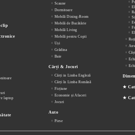
P
Scaune
El
Dormitoare
Ra
Mobilă Dining-Room
Si
E
Mobilă de Bucătărie
clip
F
Mobilă Living
El
ctronice
Mobilă pentru Copii
Roț
Uși
Anv
Grădina
Cășt
Baie
Ech
Ech
Cărți & Jocuri
Cărți in Limba Engleză
Dimens
nitoare
Cărți în Limba Romănă
★ Cat
Ficțiune
curi
Economie și Afaceri
★ Cate
re laptop
Jocuri
Auto
nătate
Piese