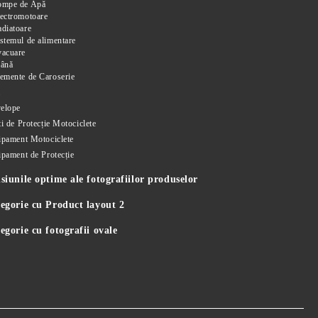
ompe de Apă
ectromotoare
diatoare
stemul de alimentare
vacuare
rână
emente de Caroserie
i
elope
i de Protecție Motociclete
ipament Motociclete
ipament de Protecție
iunile optime ale fotografiilor produselor
egorie cu Product layout 2
gorie cu fotografii ovale