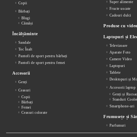
Super alimente
Copii
Fructe uscate
Bărbați
Cadouri dulci
Blugi
Cămăși
Produse cu video
Încălțăminte
Laptopuri și Ele
Sandale
Televizoare
Toc Înalt
Aparate Foto
Pantofi de sport pentru bărbați
Camere Video
Pantofi de sport pentru femei
Laptopuri
Tablete
Accesorii
Desktopuri și Mo
Genți
Accesorii laptop
Ceasuri
Genți și Rucsa
Copii
Standuri Coole
Bărbați
Smartphone-uri
Femei
Ceasuri colorate
Frumusețe și Să
Parfumuri