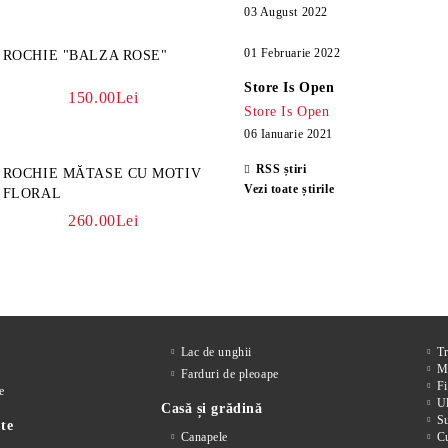
03 August 2022
01 Februarie 2022
ROCHIE "BALZA ROSE"
Store Is Open
150.00Lei
Store Is Open
06 Ianuarie 2021
RSS știri
ROCHIE MĂTASE CU MOTIV
Vezi toate știrile
FLORAL
260.00Lei
Lac de unghii
T
M
Farduri de pleoape
Fi
e
Ul
Casă și grădină
S
te
Canapele
Cu