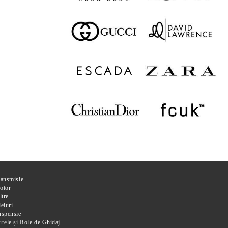
ransmisie
otor
ltre
eiuri
uspensie
rele și Role de Ghidaj