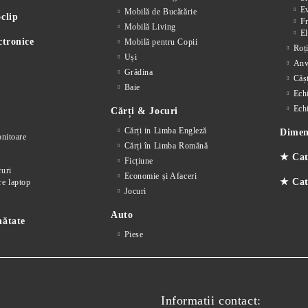
E
Mobilă de Bucătărie
clip
F
Mobilă Living
El
ctronice
Mobilă pentru Copii
Roț
Uși
Anv
Grădina
Cășt
Baie
Ech
Ech
Cărți & Jocuri
Cărți in Limba Engleză
Dimens
nitoare
Cărți în Limba Romănă
★ Cat
Ficțiune
curi
Economie și Afaceri
★ Cate
re laptop
Jocuri
Auto
nătate
Piese
Informatii contact: