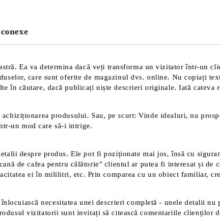
Sunt de acord cu
Politica 
Noi vă vom contacta pentru finaliz
 conexe
tră. Ea va determina dacă veți transforma un vizitator într-un clien
roduselor, care sunt oferite de magazinul dvs. online. Nu copiați tex
te în căutare, dacă publicați niște descrieri originale. Iată cateva 
 achiziționarea produsului. Sau, pe scurt: Vinde idealuri, nu prospec
tr-un mod care să-i intrige.
detalii despre produs. Ele pot fi poziționate mai jos, însă cu sigura
 de cafea pentru călătorie" clientul ar putea fi interesat și de ce
acitatea ei în mililitri, etc. Prin comparea cu un obiect familiar, c
înlocuiască necesitatea unei descrieri completă - unele detalii nu 
rodusul vizitatorii sunt invitați să citească comentariile clienților