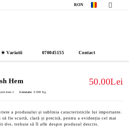
RON
★ Variatii
070045155
Contact
50.00Lei
esh Hem
mesh-hem-1
Greutate:
0.800
Kg
riere a produsului și sublinia caracteristicile lui importante.
ă fie scurtă, clară și precisă, pentru a evidenția cel mai
ii dvs. trebuie să îl afle despre produsul descris.