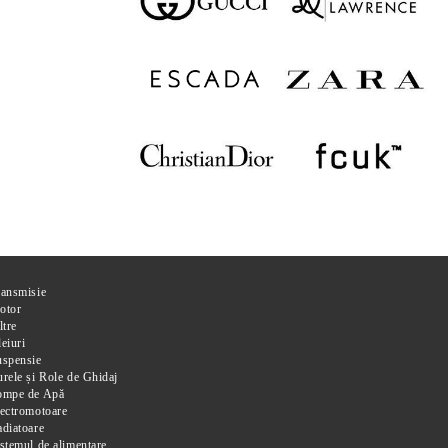
ransmisie
otor
ltre
eiuri
uspensie
rele și Role de Ghidaj
ompe de Apă
ectromotoare
diatoare
stemul de alimentare