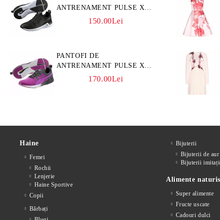
ANTRENAMENT PULSE XT
3D
150.00Lei
PANTOFI DE
ANTRENAMENT PULSE XT
CORE
170.00Lei
Haine
Bijuterii
Bijuterii de aur
Femei
Bijuterii imitați
Rochii
Lenjerie
Alimente naturis
Haine Sportive
Super alimente
Copii
Fructe uscate
Bărbați
Cadouri dulci
Blugi