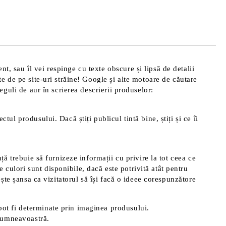
de confidentialitate
area comenzii.
t, sau îl vei respinge cu texte obscure și lipsă de detalii
te de pe site-uri străine! Google și alte motoare de căutare
reguli de aur în scrierea descrierii produselor:
tul produsului. Dacă știți publicul tintă bine, știți și ce îi
nță trebuie să furnizeze informații cu privire la tot ceea ce
 culori sunt disponibile, dacă este potrivită atât pentru
rește șansa ca vizitatorul să își facă o ideee corespunzătore
pot fi determinate prin imaginea produsului.
 dumneavoastră.