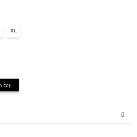
XL
Îmi doresc