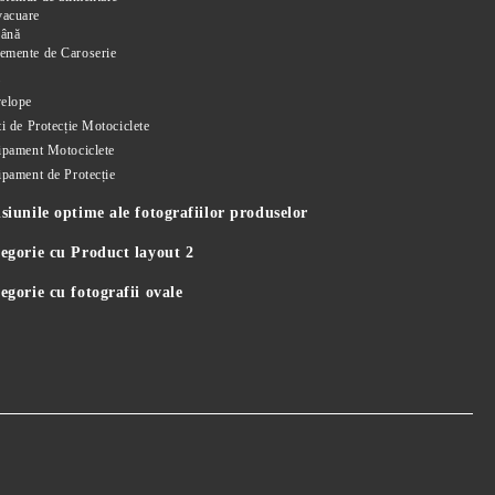
vacuare
rână
emente de Caroserie
i
elope
i de Protecție Motociclete
ipament Motociclete
ipament de Protecție
iunile optime ale fotografiilor produselor
egorie cu Product layout 2
gorie cu fotografii ovale