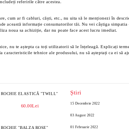
cludeți referirile către acestea.
e, cum ar fi cabluri, căști, etc., nu uita să le menționezi în descri
nde această informație consumatorilor tăi. Nu vei câștiga simpatia 
liza noua sa achiziție, dar nu poate face acest lucru imediat.
ice, nu te aștepta ca toți utilizatorii să le înțeleagă. Explicați ter
a caracteristicile tehnice ale produsului, nu să așteptați ca ei să aj
Știri
ROCHIE ELASTICĂ "TWILL"
15 Decembrie 2022
60.00Lei
03 August 2022
01 Februarie 2022
ROCHIE "BALZA ROSE"