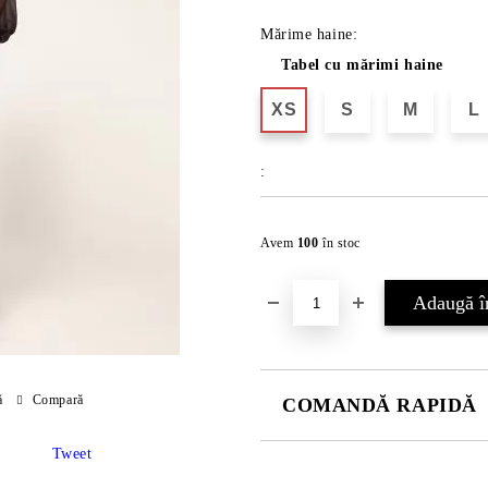
Mărime haine:
Tabel cu mărimi haine
XS
S
M
L
:
Avem
100
în stoc
ă
Compară
COMANDĂ RAPIDĂ
JUST 2 CÂMPURI TO FILL IN
Tweet