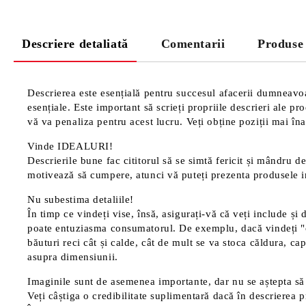
Descriere detaliată
Comentarii
Produse
Descrierea este esențială pentru succesul afacerii dumneavoas
esențiale. Este important să scrieți propriile descrieri ale p
vă va penaliza pentru acest lucru. Veți obține poziții mai înal
Vinde IDEALURI!
Descrierile bune fac cititorul să se simtă fericit și mândru de
motivează să cumpere, atunci vă puteți prezenta produsele in
Nu subestima detaliile!
În timp ce vindeți vise, însă, asigurați-vă că veți include și 
poate entuziasma consumatorul. De exemplu, dacă vindeți "cană
băuturi reci cât și calde, cât de mult se va stoca căldura, cap
asupra dimensiunii.
Imaginile sunt de asemenea importante, dar nu se aștepta să 
Veți câștiga o credibilitate suplimentară dacă în descrierea p