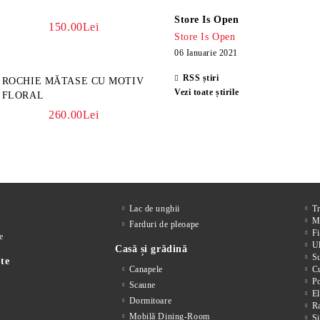
Store Is Open
150.00Lei
Store Is Open
06 Ianuarie 2021
RSS știri
ROCHIE MĂTASE CU MOTIV
Vezi toate știrile
FLORAL
260.00Lei
Lac de unghii
T
M
Farduri de pleoape
Fi
e
Ul
Casă și grădină
S
te
Canapele
Cu
P
Scaune
El
Dormitoare
Ra
Mobilă Dining-Room
Si