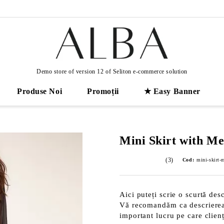
Demo store of version 12 of Seliton e-commerce solution
Produse Noi
Promoții
★ Easy Banner
Mini Skirt with M
(3)
Cod:
mini-skirt-
Aici puteți scrie o scurtă desc
Vă recomandăm ca descrierea s
important lucru pe care clienț