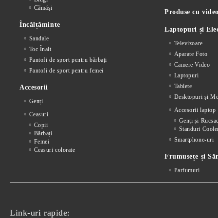
Cămăși
Produse cu video
Încălțăminte
Laptopuri și Ele
Sandale
Televizoare
Toc Înalt
Aparate Foto
Pantofi de sport pentru bărbați
Camere Video
Pantofi de sport pentru femei
Laptopuri
Tablete
Accesorii
Desktopuri și Mo
Genți
Accesorii laptop
Ceasuri
Genți și Rucsa
Copii
Standuri Coole
Bărbați
Smartphone-uri
Femei
Ceasuri colorate
Frumusețe și Să
Parfumuri
Link-uri rapide: