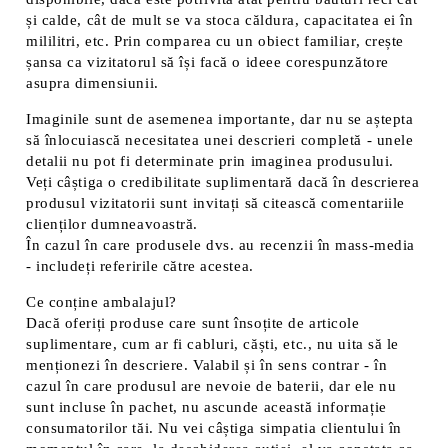
și calde, cât de mult se va stoca căldura, capacitatea ei în
mililitri, etc. Prin comparea cu un obiect familiar, crește
șansa ca vizitatorul să își facă o ideee corespunzătore
asupra dimensiunii.
Imaginile sunt de asemenea importante, dar nu se aștepta
să înlocuiască necesitatea unei descrieri completă - unele
detalii nu pot fi determinate prin imaginea produsului.
Veți câștiga o credibilitate suplimentară dacă în descrierea
produsul vizitatorii sunt invitați să citească comentariile
clienților dumneavoastră.
În cazul în care produsele dvs. au recenzii în mass-media
- includeți referirile către acestea.
Ce conține ambalajul?
Dacă oferiți produse care sunt însoțite de articole
suplimentare, cum ar fi cabluri, căști, etc., nu uita să le
menționezi în descriere. Valabil și în sens contrar - în
cazul în care produsul are nevoie de baterii, dar ele nu
sunt incluse în pachet, nu ascunde această informație
consumatorilor tăi. Nu vei câștiga simpatia clientului în