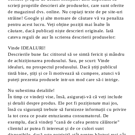
scrieți propriile descrieri ale produselor, care sunt oferite
de magazinul dvs. online. Nu copiați texte de pe site-uri
străine! Google și alte motoare de căutare vă va penaliza
pentru acest lucru. Veți obține poziții mai înalte în
căutare, dacă publicați niște descrieri originale. Iată
cateva reguli de aur în scrierea descrierii produselor:
Vinde IDEALURI!
Descrierile bune fac cititorul să se simtă fericit și mândru
de achiziționarea produsului. Sau, pe scurt: Vinde
idealuri, nu prospectul produsului. Dacă știți publicul
tintă bine, știți și ce îi motivează să cumpere, atunci vă
puteți prezenta produsele intr-un mod care să-i intrige.
Nu subestima detaliile!
În timp ce vindeți vise, însă, asigurați-vă că veți include
și detalii despre produs. Ele pot fi poziționate mai jos,
însă cu siguranță trebuie să furnizeze informații cu privire
la tot ceea ce poate entuziasma consumatorul. De
exemplu, dacă vindeți "cană de cafea pentru călătorie"
clientul ar putea fi interesat și de ce culori sunt
disponibile, dacă este potrivită atât pentru băuturi reci cât