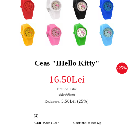
Ceas "IHello Kitty"
-25%
16.50Lei
Preț de listă:
22.00Lei
5.50Lei (25%)
Reducere:
(2)
Cod:
sw99-11.0-4
Greutate:
0.800
Kg