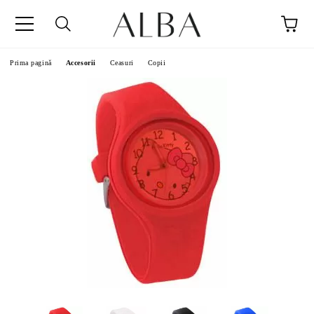
Prima pagină
Accesorii
Ceasuri
Copii