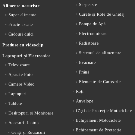
Suspensie
Alimente naturiste
Curele și Role de Ghidaj
Super alimente
Pompe de Apă
Fructe uscate
Electromotoare
Cadouri dulci
Radiatoare
Produse cu videoclip
Sistemul de alimentare
Laptopuri și Electronice
Evacuare
Televizoare
Frână
Aparate Foto
Elemente de Caroserie
Camere Video
Roți
Laptopuri
Anvelope
Tablete
Căști de Protecție Motociclete
Desktopuri și Monitoare
Echipament Motociclete
Accesorii laptop
Echipament de Protecție
Genți și Rucsacuri