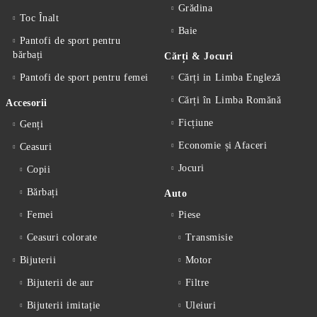
Grădina
Toc Înalt
Baie
Pantofi de sport pentru
bărbați
Cărți & Jocuri
Pantofi de sport pentru femei
Cărți in Limba Engleză
Cărți în Limba Romănă
Accesorii
Ficțiune
Genți
Economie și Afaceri
Ceasuri
Jocuri
Copii
Bărbați
Auto
Femei
Piese
Ceasuri colorate
Transmisie
Bijuterii
Motor
Bijuterii de aur
Filtre
Bijuterii imitație
Uleiuri